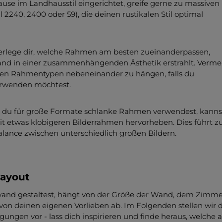
ause im Landhausstil eingerichtet, greife gerne zu massiven
fil 2240, 2400 oder 59), die deinen rustikalen Stil optimal
berlege dir, welche Rahmen am besten zueinanderpassen,
and in einer zusammenhängenden Ästhetik erstrahlt. Verme
ichen Rahmentypen nebeneinander zu hängen, falls du
verwenden möchtest.
 du für große Formate schlanke Rahmen verwendest, kanns
t etwas klobigeren Bilderrahmen hervorheben. Dies führt z
lance zwischen unterschiedlich großen Bildern.
Layout
wand gestaltest, hängt von der Größe der Wand, dem Zimme
on deinen eigenen Vorlieben ab. Im Folgenden stellen wir d
ungen vor - lass dich inspirieren und finde heraus, welche