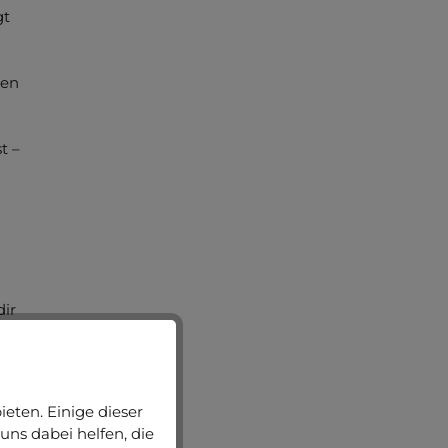
gt
ben
t –
dir
ss
gst.
eten. Einige dieser
uns dabei helfen, die