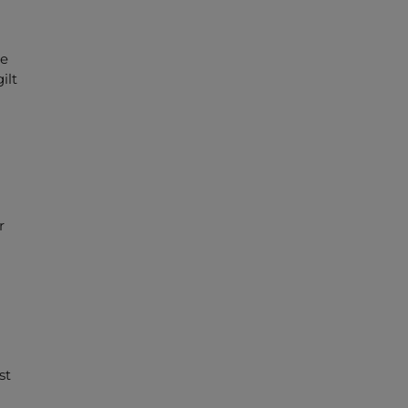
ie
ilt
r
st