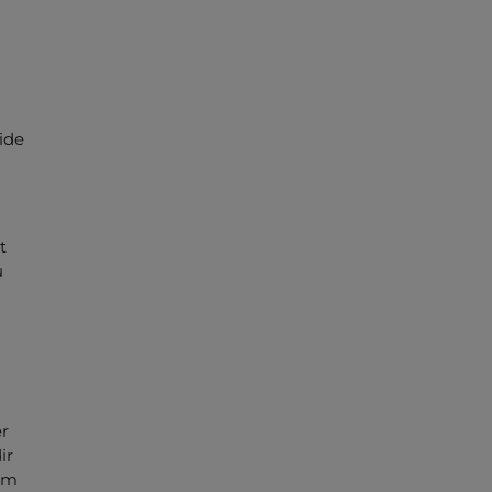
ide
t
u
r
ir
 am