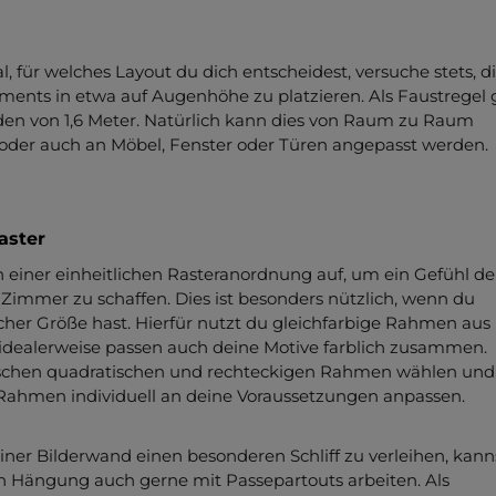
l, für welches Layout du dich entscheidest, versuche stets, d
ments in etwa auf Augenhöhe zu platzieren. Als Faustregel g
en von 1,6 Meter. Natürlich kann dies von Raum zu Raum
, oder auch an Möbel, Fenster oder Türen angepasst werden.
aster
n einer einheitlichen Rasteranordnung auf, um ein Gefühl de
immer zu schaffen. Dies ist besonders nützlich, wenn du
cher Größe hast. Hierfür nutzt du gleichfarbige Rahmen aus
idealerweise passen auch deine Motive farblich zusammen.
schen quadratischen und rechteckigen Rahmen wählen und
 Rahmen individuell an deine Voraussetzungen anpassen.
er Bilderwand einen besonderen Schliff zu verleihen, kann
en Hängung auch gerne mit Passepartouts arbeiten. Als