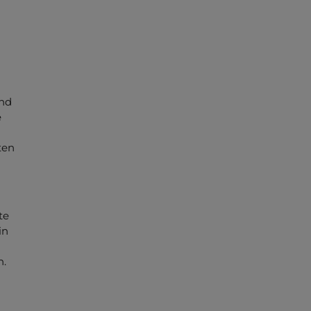
and
e
ten
te
in
n.