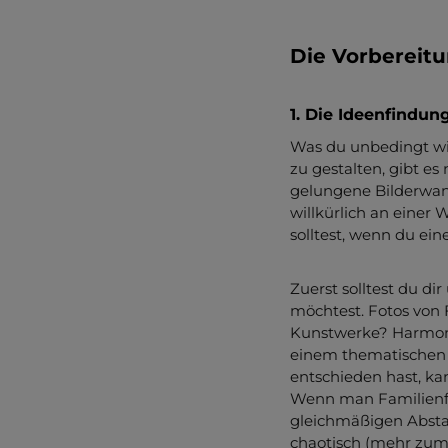
Die Vorbereit
1. Die Ideenfindun
Was du unbedingt wis
zu gestalten, gibt es
gelungene Bilderwand
willkürlich an einer
solltest, wenn du ei
Zuerst solltest du d
möchtest. Fotos von
Kunstwerke? Harmoni
einem thematischen 
entschieden hast, ka
Wenn man Familienfo
gleichmäßigen Absta
chaotisch (mehr zum