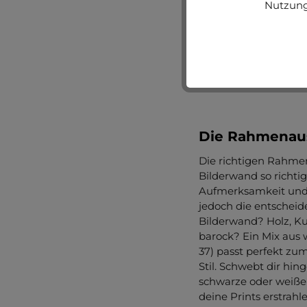
Nutzung
Beim Bohren von Löc
nie wissen, was hint
Leitungen. Ein Kabel
mögliche Schäden zu 
sicherheitshalber de
Die Rahmenau
Die richtigen Rahme
Bilderwand so richti
Aufmerksamkeit und W
jedoch die entscheid
Bilderwand? Holz, K
barock? Ein Mix aus
37) passt perfekt zu
Stil. Schwebt dir hin
schwarze oder weiß
deine Prints erstrahl