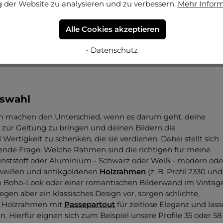
 der Website zu analysieren und zu verbessern.
Mehr Infor
hern für größere
Bilderrahmen
ist Vorsicht geboten. Du kan
er den Wänden verborgen ist, ob Rohre oder elektrische
Alle Cookies akzeptieren
detektor oder ein Blick in die Baupläne kann dabei helfen,
vermeiden. Nicht zuletzt solltest du vor dem Bohren
- Datenschutz
n Strom abschalten.
swahl
n machen den Unterschied, wenn es darum geht, deine
g zur Geltung zu bringen und deinen Bildern die
ertigkeit zu schenken, die sie verdienen. Dabei stellt sich
ende Frage: Welche Rahmen sind die richtigen für meine
unststoff oder Aluminium - Schwarz oder Weiß - modern ode
 weißen und antikgoldenen
Holzrahmen
(z. B. Profil 2330 und
m Boho-Look oder einer romantischen Bilderwand im Vintag
gegen aber ein klassisches Design vor, sorgen schlichte,
e Holzrahmen mit
Passepartout
für zeitlose Eleganz und las
en. Hierfür eignen sich zum Beispiel unsere Profile 35 oder 58