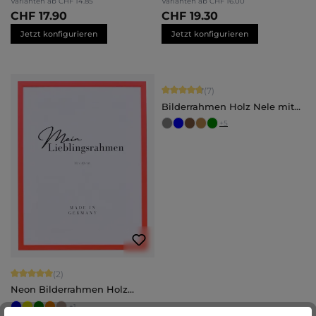
Varianten ab
CHF 14.85
Varianten ab
CHF 16.00
CHF 17.90
CHF 19.30
Jetzt konfigurieren
Jetzt konfigurieren
Durchschnittliche Bewertung von 4.
(7)
Bilderrahmen Holz Nele mit
Abstandsleiste
+
5
Durchschnittliche Bewertung von 5 von 5 Sternen
(2)
Neon Bilderrahmen Holz
Bonnie
+
1