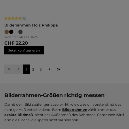
Durchschnittliche Bewertung von 4.75 von 5 Sternen
(8)
Bilderrahmen Holz Philippa
Varianten ab
CHF 16.25
CHF 22.20
Jetzt konfigurieren
Seite
Seite
Seite
1
2
3
Bilderrahmen-Größen richtig messen
Damit dein Bild später genauso wirkt, wie du es dir vorstellst, ist das
richtige Maß entscheidend. Beim
Bilderrahmen
zählt immer das
exakte Bildmaß
, nicht das Außenmaß des Rahmens. Gemessen wird
also die Fläche, die später sichtbar sein soll.