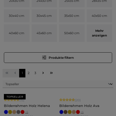
20x30 cm
24x30 cm
25x35 cm
28x35 cm
30x40 cm
30x45 cm
35x50 cm
40x50 cm
Mehr
40x60 cm
45x60 cm
50x60 cm
anzeigen
Produkte filtern
Seite
Seite
Seite
1
2
3
TOPSELLER
Durchschnittliche Bewertung von 4.8 von 5 Sternen
Durchschnittliche Bewertung von 4.
(15)
(20)
Bilderrahmen Holz Helena
Bilderrahmen Holz Ava
+
5
+
5