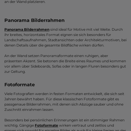
an der Wand platzieren.
Panorama Bilderrahmen
Panorama Bilderrahmen
sind ideal für Motive mit viel Weite. Durch
ihr breites, horizontales Format eignen sie sich besonders für
Landschaftsaufnahmen, Stadtansichten oder Architekturmotiven, bei
denen Details über die gesamte Bildfläche wirken dürfen.
An der Wand setzen Panoramaformate einen ruhigen, aber
präsenten Akzent. Sie betonen die Breite eines Raumes und kommen
vor allem über Sideboards, Sofas oder in langen Fluren besonders gut
zur Geltung.
Fotoformate
Viele Fotografien werden in festen Formaten entwickelt, die sich seit
Jahren bewährt haben. Für diese klassischen Fotoformate gibt es
passgenaue Bilderrahmen, mit denen sich Abzüge sauber und ohne
Zuschnitt einrahmen lassen.
Besonders bei persönlichen Erinnerungen ist ein stimmiger Rahmen
wichtig. Gängige
Fotoformate
wirken vertraut und zeitlos und
eignen sich sowohl für einzelne Bilder als auch für kleine Serien an der