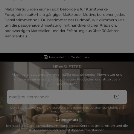
Maßanfertigungen eignen sich besonders für Kunstwerke,
Fotografien außerhalb gängiger Maße oder Motive, bei denen jedes
Detail stimmen soll. Du bestimmst das Bildmaß, wir kümmern uns
um die passgenaue Umsetzung, mit handwerklicher Präzision,
hochwertigen Materialien und der Erfahrung aus über 30 Jahren
Rahmenbau.
Hergestellt in Deutschland
NEWSLETTER
Abonniere jetzt unseren regelmäßig erscheinenden Newsletter und
erfahre als einer der Ersten von neuen Produkten und attraktiven
Angeboten.“
E-
Mail-
Adresse
*
Diese Seite ist durch reCAPTCHA geschützt und es gelten die
Datenschutzrichtlinie
und
Nutzungsbedingungen
.
Datenschutz
Ich habe die
Datenschutzbestimmungen
zur Kenntnis genommen und die
AGB
gelesen und bin mit ihnen einverstanden.