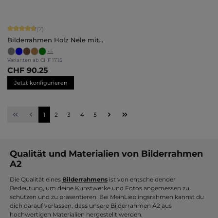
Durchschnittliche Bewertung von 4.71 von 5 Sternen
(7)
Bilderrahmen Holz Nele mit
Abstandsleiste
+
5
Varianten ab
CHF 17.15
CHF 90.25
Jetzt konfigurieren
Seite
Seite
Seite
Seite
Seite
1
2
3
4
5
Qualität und Materialien von Bilderrahmen
A2
Die Qualität eines
Bilderrahmens
ist von entscheidender
Bedeutung, um deine Kunstwerke und Fotos angemessen zu
schützen und zu präsentieren. Bei MeinLieblingsrahmen kannst du
dich darauf verlassen, dass unsere Bilderrahmen A2 aus
hochwertigen Materialien hergestellt werden.