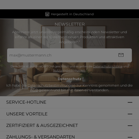
Hergestellt in Deutschland
NEWSLETTER
Abonniere jetzt unseren regelmäßig erscheinenden Newsletter und
erfahre als einer der Ersten von neuen Produkten und attraktiven
Angeboten.“
E-
Mail-
Adresse
*
Diese Seite ist durch reCAPTCHA geschützt und es gelten die
Datenschutzrichtlinie
und
Nutzungsbedingungen
.
Datenschutz
Ich habe die
Datenschutzbestimmungen
zur Kenntnis genommen und die
AGB
gelesen und bin mit ihnen einverstanden.
SERVICE-HOTLINE
UNSERE VORTEILE
ZERTIFIZIERT & AUSGEZEICHNET
ZAHLUNGS- & VERSANDARTEN