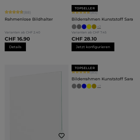
TOPSELLER
Durchschnittliche Bewertung von 4.84 von 5 Sternen
Durchschnittliche Bewertung von 4.
(88)
(85)
Rahmenlose Bildhalter
Bilderrahmen Kunststoff Sara
+
7
Varianten ab
CHF 2.40
Varianten ab
CHF 7.45
CHF 16.90
CHF 28.10
Details
Jetzt konfigurieren
TOPSELLER
Durchschnittliche Bewertung von 4.
(85)
Bilderrahmen Kunststoff Sara
+
7