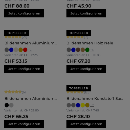
CHF 88.60
CHF 45.90
Jetzt konfigurieren
Jetzt konfigurieren
TOPSELLER
TOPSELLER
Durchschnittliche Bewertung von 5 von 5 Sternen
Durchschnittliche Bewertung von 4.
(21)
(7)
Bilderrahmen Aluminium
Bilderrahmen Holz Nele
Mika
+
2
+
5
Varianten ab
CHF 17.25
Varianten ab
CHF 10.85
CHF 53.15
CHF 67.20
Jetzt konfigurieren
Jetzt konfigurieren
TOPSELLER
Durchschnittliche Bewertung von 4.86 von 5 Sternen
Durchschnittliche Bewertung von 4.
(14)
(85)
Bilderrahmen Aluminium
Bilderrahmen Kunststoff Sara
Costa
+
7
Varianten ab
CHF 25.80
Varianten ab
CHF 7.45
CHF 65.25
CHF 28.10
Jetzt konfigurieren
Jetzt konfigurieren