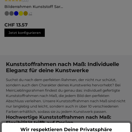
(22)
Bilderrahmen Kunststoff Sara
Maßanfertigung
+
7
CHF 13.57
Jetzt konfigurieren
Kunststoffrahmen nach Maß: Individuelle
Eleganz für deine Kunstwerke
Suchst du nach dem perfekten Rahmen, der nicht nur schützt,
sondern auch den Charakter deines Kunstwerks hervorhebt? Bei
MeinLieblingsrahmen findest du genau das: individuell gefertigte
Kunststoffrahmen nach Maß, die jedem Bild den perfekten
Abschluss verleihen. Unsere Kunststoffrahmen nach Maß sind nicht
nur langlebig und leicht, sondern auch in über 10 verschiedenen
Farben erhältlich, sodass sie zu jedem Kunstwerk passen.
Hochwertige Kunststoffrahmen nach Maß:
Flexibilität trifft auf Design
Wir respektieren Deine Privatsphäre
Warum Kunststoff? Neben ihrer Robustheit und Langlebigkeit