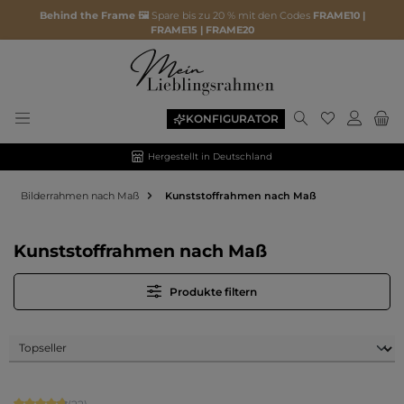
Behind the Frame 🖼️
Spare bis zu 20 % mit den Codes
FRAME10 |
FRAME15 | FRAME20
Du hast 0 P
KONFIGURATOR
Hergestellt in Deutschland
Bilderrahmen nach Maß
Kunststoffrahmen nach Maß
Kunststoffrahmen nach Maß
Produkte filtern
Durchschnittliche Bewertung von 4.86 von 5 Sternen