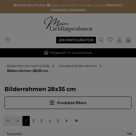
Behind the Frame 🖼️
Spare bis zu 20 % mit den Codes
FRAME10 |
FRAME15 | FRAME20
Du hast 0 P
KONFIGURATOR
Hergestellt in Deutschland
Bilderrahmen nach Größe
Standard-Bilderrahmen
Bilderrahmen 28x35 cm
Bilderrahmen 28x35 cm
Produkte filtern
Seite
Seite
Seite
Seite
Seite
1
2
3
4
5