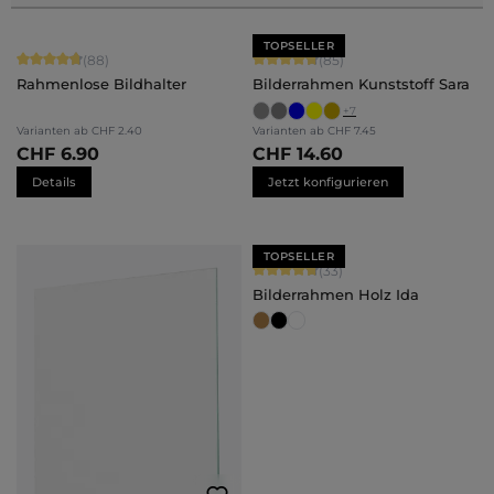
TOPSELLER
Durchschnittliche Bewertung von 4.84 von 5 Sternen
Durchschnittliche Bewertung von 4.
(88)
(85)
Rahmenlose Bildhalter
Bilderrahmen Kunststoff Sara
+
7
Varianten ab
CHF 2.40
Varianten ab
CHF 7.45
CHF 6.90
CHF 14.60
Details
Jetzt konfigurieren
TOPSELLER
Durchschnittliche Bewertung von 4.
(33)
Bilderrahmen Holz Ida