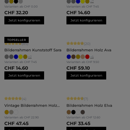
+
7
Varianten ab
CHF 0.00
Varianten ab
CHF 7.45
CHF 32.20
CHF 14.60
Jetzt konfigurieren
Jetzt konfigurieren
TOPSELLER
Durchschnittliche Bewertung von 4.71 von 5 Sternen
Durchschnittliche Bewertung von 4.
(85)
(20)
Bilderrahmen Kunststoff Sara
Bilderrahmen Holz Ava
+
7
+
5
Varianten ab
CHF 7.45
Varianten ab
CHF 9.50
CHF 14.60
CHF 59.10
Jetzt konfigurieren
Jetzt konfigurieren
Durchschnittliche Bewertung von 5 von 5 Sternen
Durchschnittliche Bewertung von 4.
(4)
(7)
Vintage Bilderrahmen Holz
Bilderrahmen Holz Elva
Lysann
Varianten ab
CHF 22.90
Varianten ab
CHF 12.60
CHF 47.45
CHF 33.45