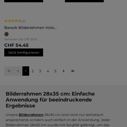
Durchschnittliche Bewertung von 5 von 5 Sternen
(8)
Barock Bilderrahmen Holz
Irene
Varianten ab
CHF 25.10
CHF 54.45
Jetzt konfigurieren
Seite
Seite
Seite
Seite
Seite
1
2
3
4
5
Bilderrahmen 28x35 cm: Einfache
Anwendung für beeindruckende
Ergebnisse
Unsere
Bilderrahmen
28x35 cm sind nicht nur ästhetisch
ansprechend, sondern auch einfach in der Anwendung. Jeder
Bilderrahmen 28x35 cm wurde mit Sorgfalt gefertigt, um das