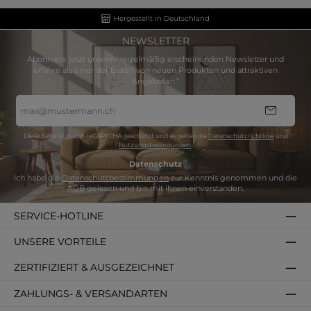
Hergestellt in Deutschland
NEWSLETTER
Abonniere jetzt unseren regelmäßig erscheinenden Newsletter und
erfahre als einer der Ersten von neuen Produkten und attraktiven
Angeboten.“
E-
Mail-
Adresse
*
Diese Seite ist durch reCAPTCHA geschützt und es gelten die
Datenschutzrichtlinie
und
Nutzungsbedingungen
.
Datenschutz
Ich habe die
Datenschutzbestimmungen
zur Kenntnis genommen und die
AGB
gelesen und bin mit ihnen einverstanden.
SERVICE-HOTLINE
UNSERE VORTEILE
ZERTIFIZIERT & AUSGEZEICHNET
ZAHLUNGS- & VERSANDARTEN