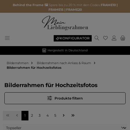
Behind the Frame 🖼️
Spare bis zu 20 % mit den Codes
FRAME10 |
FRAME15 | FRAME20
Du hast 0 P
KONFIGURATOR
Hergestellt in Deutschland
Bilderrahmen
Bilderrahmen nach Anlass & Raum
Bilderrahmen für Hochzeitsfotos
Bilderrahmen für Hochzeitsfotos
Produkte filtern
Seite
Seite
Seite
Seite
Seite
1
2
3
4
5