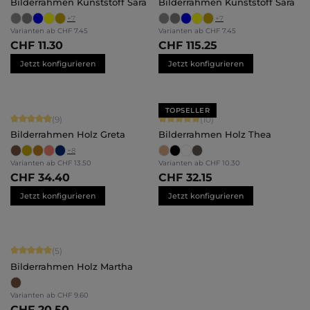
Bilderrahmen Kunststoff Sara
Bilderrahmen Kunststoff Sara
+
7
+
7
Varianten ab
CHF 7.45
Varianten ab
CHF 7.45
CHF 11.30
CHF 115.25
Jetzt konfigurieren
Jetzt konfigurieren
TOPSELLER
Durchschnittliche Bewertung von 4.89 von 5 Sternen
Durchschnittliche Bewertung von 5 
(9)
(10)
Bilderrahmen Holz Greta
Bilderrahmen Holz Thea
+
8
Varianten ab
CHF 13.50
Varianten ab
CHF 10.30
CHF 34.40
CHF 32.15
Jetzt konfigurieren
Jetzt konfigurieren
Durchschnittliche Bewertung von 5 von 5 Sternen
(5)
Bilderrahmen Holz Martha
Varianten ab
CHF 9.60
CHF 20.50