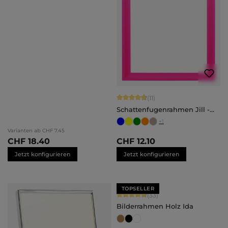
Durchschnittliche Bewertung von 4.
(11)
Schattenfugenrahmen Jill -
nach Maß
+
1
Varianten ab
CHF 7.45
CHF 18.40
CHF 12.10
Jetzt konfigurieren
Jetzt konfigurieren
TOPSELLER
Durchschnittliche Bewertung von 4.
(33)
Bilderrahmen Holz Ida