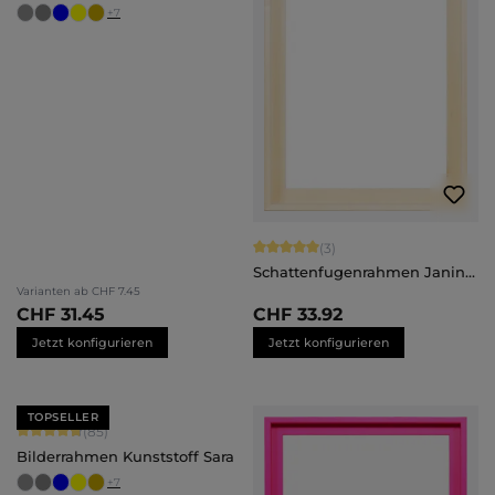
+
7
Durchschnittliche Bewertung von 5 
(3)
Schattenfugenrahmen Janina
- nach Maß
Varianten ab
CHF 7.45
CHF 31.45
CHF 33.92
Jetzt konfigurieren
Jetzt konfigurieren
TOPSELLER
Durchschnittliche Bewertung von 4.71 von 5 Sternen
(85)
Bilderrahmen Kunststoff Sara
+
7