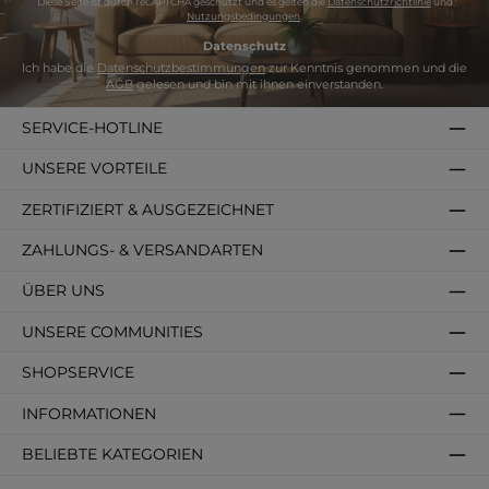
Diese Seite ist durch reCAPTCHA geschützt und es gelten die
Datenschutzrichtlinie
und
Nutzungsbedingungen
.
Datenschutz
Ich habe die
Datenschutzbestimmungen
zur Kenntnis genommen und die
AGB
gelesen und bin mit ihnen einverstanden.
SERVICE-HOTLINE
UNSERE VORTEILE
ZERTIFIZIERT & AUSGEZEICHNET
ZAHLUNGS- & VERSANDARTEN
ÜBER UNS
UNSERE COMMUNITIES
SHOPSERVICE
INFORMATIONEN
BELIEBTE KATEGORIEN