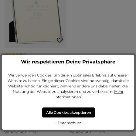
Durchschnittliche Bewertung von 4 von 5 Sternen
(1)
Wir respektieren Deine Privatsphäre
Portraitrahmen Elia
Varianten ab
CHF 10.00
Wir verwenden Cookies, um dir ein optimales Erlebnis auf unserer
CHF 7.30
CHF 13.55
Website zu bieten. Einige dieser Cookies sind notwendig, damit die
Website richtig funktioniert, während andere uns dabei helfen, die
Details
Jetzt konfigurieren
Nutzung der Website zu analysieren und zu verbessern.
Mehr
Informationen
.
TOPSELLER
TOPSELLER
Durchschnittliche Bewertung von 4.71 von 5 Sternen
Durchschnittliche Bewertung von 4.
Alle Cookies akzeptieren
(85)
(7)
Bilderrahmen Kunststoff Sara
Bilderrahmen Holz Nele
- Datenschutz
+
7
+
5
Varianten ab
CHF 7.45
Varianten ab
CHF 10.85