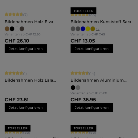
TOPSELLER
Durchschnittliche Bewertung von 4.86 von 5 Sternen
Durchschnittliche Bewertung von 4.
(7)
(85)
Bilderrahmen Holz Elva
Bilderrahmen Kunststoff Sara
+
7
Varianten ab
CHF 12.60
Varianten ab
CHF 7.45
CHF 26.10
CHF 13.05
Jetzt konfigurieren
Jetzt konfigurieren
Durchschnittliche Bewertung von 5 von 5 Sternen
Durchschnittliche Bewertung von 4.
(1)
(14)
Bilderrahmen Holz Lara
Bilderrahmen Aluminium
Maßanfertigung
Costa
Varianten ab
CHF 25.80
CHF 23.61
CHF 36.95
Jetzt konfigurieren
Jetzt konfigurieren
TOPSELLER
TOPSELLER
Durchschnittliche Bewertung von 4.71 von 5 Sternen
Durchschnittliche Bewertung von 4.
(85)
(85)