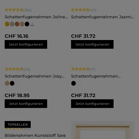
Durchschnittliche Bewertung von 4.91 von 5 Sternen
Durchschnittliche Bewertung von 4.
(186)
(47)
Schattenfugenrahmen Joline -
Schattenfugenrahmen Jasmin
nach Maß
- nach Maß
+
6
CHF 16.16
CHF 31.72
Jetzt konfigurieren
Jetzt konfigurieren
Durchschnittliche Bewertung von 4.7 von 5 Sternen
Durchschnittliche Bewertung von 4.
(30)
(17)
Schattenfugenrahmen Josy
Schattenfugenrahmen
für Alu-Dibond oder
Johanna - nach Maß
Hartschaumplatten - nach
Maß
CHF 18.95
CHF 31.72
Jetzt konfigurieren
Jetzt konfigurieren
TOPSELLER
Durchschnittliche Bewertung von 4.71 von 5 Sternen
(85)
Bilderrahmen Kunststoff Sara