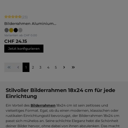
Durchschnittliche Bewertung von 4.91 von 5 Sternen
(23)
Bilderrahmen Aluminium
Noah
Varianten ab
CHF 0.00
CHF 24.15
Jetzt konfigurieren
Seite
Seite
Seite
Seite
Seite
1
2
3
4
5
Stilvoller Bilderrahmen 18x24 cm für jede
Einrichtung
Ein Vorteil des
Bilderrahmen
18x24 cm ist sein zeitloses und
vielseitiges Format. Egal, ob du einen modernen, klassischen oder
rustikalen Einrichtungsstil bevorzugst, der Bilderrahmen 18x24 cm
passt sich mühelos an. Seine schlichte Eleganz hebt die Schönheit
deiner Bilder hervor, ohne dabei von ihnen abzulenken. Das macht