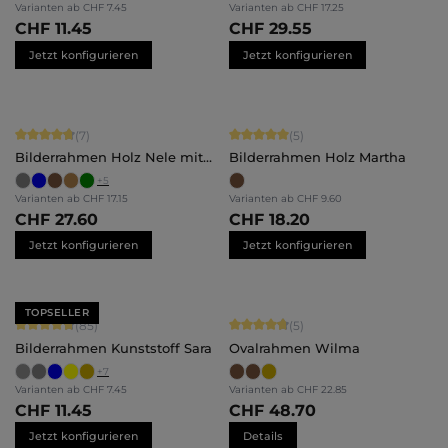
Varianten ab
CHF 7.45
Varianten ab
CHF 17.25
CHF 11.45
CHF 29.55
Jetzt konfigurieren
Jetzt konfigurieren
Durchschnittliche Bewertung von 4.71 von 5 Sternen
Durchschnittliche Bewertung von 5 
(7)
(5)
Bilderrahmen Holz Nele mit
Bilderrahmen Holz Martha
Abstandsleiste
+
5
Varianten ab
CHF 17.15
Varianten ab
CHF 9.60
CHF 27.60
CHF 18.20
Jetzt konfigurieren
Jetzt konfigurieren
TOPSELLER
Durchschnittliche Bewertung von 4.71 von 5 Sternen
Durchschnittliche Bewertung von 4.
(85)
(5)
Bilderrahmen Kunststoff Sara
Ovalrahmen Wilma
+
7
Varianten ab
CHF 7.45
Varianten ab
CHF 22.85
CHF 11.45
CHF 48.70
Jetzt konfigurieren
Details