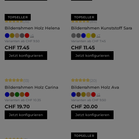
TOPSELLER
TOPSELLER
Durchschnittliche Bewertung von 4.8 von 5 Sternen
Durchschnittliche Bewertung von 4.
(15)
(85)
Bilderrahmen Holz Helena
Bilderrahmen Kunststoff Sara
+
5
+
7
Varianten ab
CHF 9.50
Varianten ab
CHF 7.45
CHF 17.45
CHF 11.45
Jetzt konfigurieren
Jetzt konfigurieren
Durchschnittliche Bewertung von 5 von 5 Sternen
Durchschnittliche Bewertung von 4.
(13)
(20)
Bilderrahmen Holz Carina
Bilderrahmen Holz Ava
+
5
Varianten ab
CHF 10.35
Varianten ab
CHF 9.50
CHF 19.70
CHF 20.00
Jetzt konfigurieren
Jetzt konfigurieren
TOPSELLER