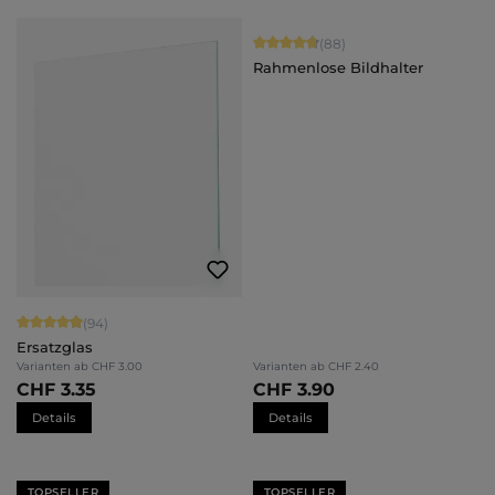
Durchschnittliche Bewertung von 4.
(88)
Rahmenlose Bildhalter
Durchschnittliche Bewertung von 4.94 von 5 Sternen
(94)
Ersatzglas
Varianten ab
CHF 3.00
Varianten ab
CHF 2.40
CHF 3.35
CHF 3.90
Details
Details
TOPSELLER
TOPSELLER