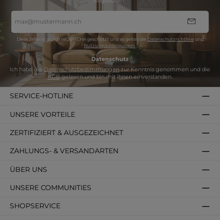
Angeboten.“
E-
Mail-
Adresse
*
Diese Seite ist durch reCAPTCHA geschützt und es gelten die
Datenschutzrichtlinie
und
Nutzungsbedingungen
.
Datenschutz
Ich habe die
Datenschutzbestimmungen
zur Kenntnis genommen und die
AGB
gelesen und bin mit ihnen einverstanden.
SERVICE-HOTLINE
UNSERE VORTEILE
ZERTIFIZIERT & AUSGEZEICHNET
ZAHLUNGS- & VERSANDARTEN
ÜBER UNS
UNSERE COMMUNITIES
SHOPSERVICE