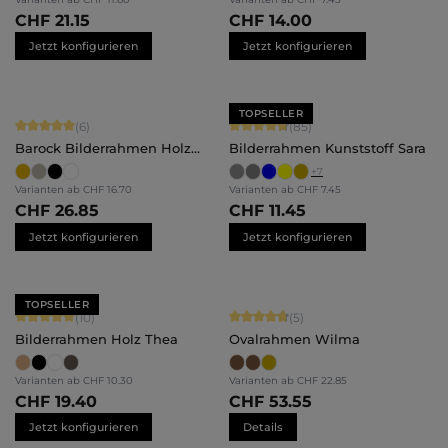
CHF 21.15
CHF 14.00
Jetzt konfigurieren
Jetzt konfigurieren
TOPSELLER
Durchschnittliche Bewertung von 5 von 5 Sternen
Durchschnittliche Bewertung von 4.
(6)
(85)
Barock Bilderrahmen Holz
Bilderrahmen Kunststoff Sara
Naomi
+
7
Varianten ab
CHF 16.70
Varianten ab
CHF 7.45
CHF 26.85
CHF 11.45
Jetzt konfigurieren
Jetzt konfigurieren
TOPSELLER
Durchschnittliche Bewertung von 5 von 5 Sternen
Durchschnittliche Bewertung von 4.
(10)
(5)
Bilderrahmen Holz Thea
Ovalrahmen Wilma
Varianten ab
CHF 10.30
Varianten ab
CHF 22.85
CHF 19.40
CHF 53.55
Jetzt konfigurieren
Details