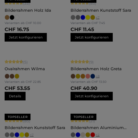
Durchschnittliche Bewertung von 4.79 von 5 Sternen
Durchschnittliche Bewertung von 4.
(33)
(85)
Bilderrahmen Holz Ida
Bilderrahmen Kunststoff Sara
+
7
Varianten ab
CHF 10.00
Varianten ab
CHF 7.45
CHF 16.75
CHF 11.45
Jetzt konfigurieren
Jetzt konfigurieren
Durchschnittliche Bewertung von 4.8 von 5 Sternen
Durchschnittliche Bewertung von 4.
(5)
(9)
Ovalrahmen Wilma
Bilderrahmen Holz Greta
+
8
Varianten ab
CHF 22.85
Varianten ab
CHF 13.50
CHF 53.55
CHF 40.90
Details
Jetzt konfigurieren
TOPSELLER
TOPSELLER
Durchschnittliche Bewertung von 4.71 von 5 Sternen
Durchschnittliche Bewertung von 5 
(85)
(21)
Bilderrahmen Kunststoff Sara
Bilderrahmen Aluminium
Mika
+
7
+
2