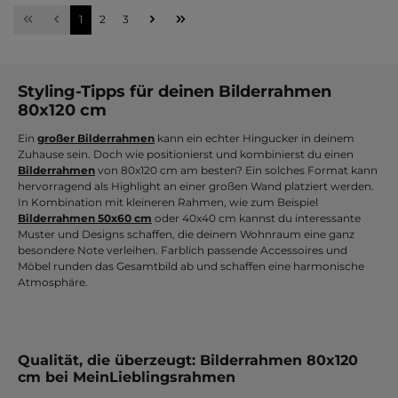
Seite
Seite
Seite
1
2
3
Styling-Tipps für deinen Bilderrahmen
80x120 cm
Ein
großer Bilderrahmen
kann ein echter Hingucker in deinem
Zuhause sein. Doch wie positionierst und kombinierst du einen
Bilderrahmen
von 80x120 cm am besten? Ein solches Format kann
hervorragend als Highlight an einer großen Wand platziert werden.
In Kombination mit kleineren Rahmen, wie zum Beispiel
Bilderrahmen 50x60 cm
oder 40x40 cm kannst du interessante
Muster und Designs schaffen, die deinem Wohnraum eine ganz
besondere Note verleihen. Farblich passende Accessoires und
Möbel runden das Gesamtbild ab und schaffen eine harmonische
Atmosphäre.
Qualität, die überzeugt: Bilderrahmen 80x120
cm bei MeinLieblingsrahmen