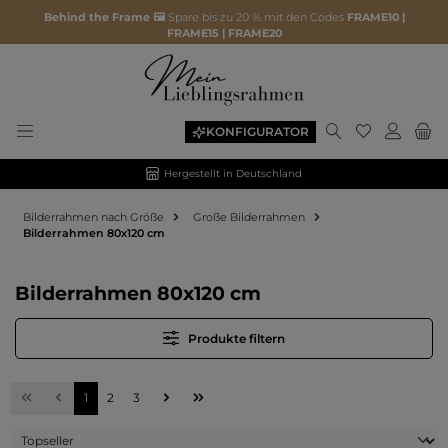
Behind the Frame 🖼️
Spare bis zu 20 % mit den Codes
FRAME10 |
FRAME15 | FRAME20
Du hast 0 P
KONFIGURATOR
Hergestellt in Deutschland
Bilderrahmen nach Größe
Große Bilderrahmen
Bilderrahmen 80x120 cm
Bilderrahmen 80x120 cm
Produkte filtern
Seite
Seite
Seite
1
2
3