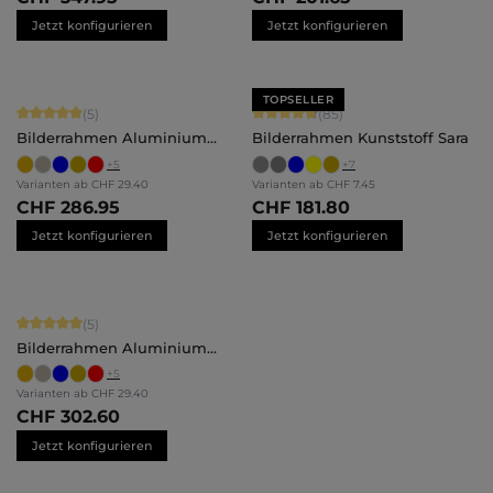
Jetzt konfigurieren
Jetzt konfigurieren
TOPSELLER
Durchschnittliche Bewertung von 5 von 5 Sternen
Durchschnittliche Bewertung von 4.
(5)
(85)
Bilderrahmen Aluminium
Bilderrahmen Kunststoff Sara
Luca
+
5
+
7
Varianten ab
CHF 29.40
Varianten ab
CHF 7.45
CHF 286.95
CHF 181.80
Jetzt konfigurieren
Jetzt konfigurieren
Durchschnittliche Bewertung von 5 von 5 Sternen
(5)
Bilderrahmen Aluminium
Luca
+
5
Varianten ab
CHF 29.40
CHF 302.60
Jetzt konfigurieren