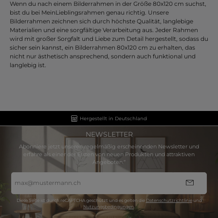
Wenn du nach einem Bilderrahmen in der Größe 80x120 cm suchst,
bist du bei MeinLieblingsrahmen genau richtig. Unsere
Bilderrahmen zeichnen sich durch höchste Qualität, langlebige
Materialien und eine sorgfältige Verarbeitung aus. Jeder Rahmen
wird mit großer Sorgfalt und Liebe zum Detail hergestellt, sodass du
sicher sein kannst, ein Bilderrahmen 80x120 cm zu erhalten, das
nicht nur ästhetisch ansprechend, sondern auch funktional und
langlebig ist.
Hergestellt in Deutschland
NEWSLETTER
Abonniere jetzt unseren regelmäßig erscheinenden Newsletter und
erfahre als einer der Ersten von neuen Produkten und attraktiven
Angeboten.“
E-
Mail-
Adresse
*
Diese Seite ist durch reCAPTCHA geschützt und es gelten die
Datenschutzrichtlinie
und
Nutzungsbedingungen
.