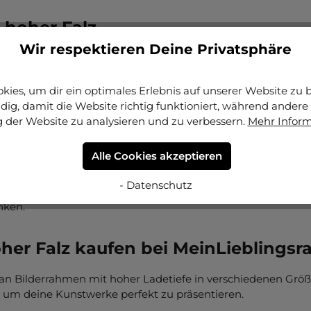
 hoher Falz
Wir respektieren Deine Privatsphäre
igartige Konstruktion aus. Die erhöhte Falz ermöglicht es, 
ies verhindert, dass Farben und Tinte verschmieren oder sic
ahmen.
ies, um dir ein optimales Erlebnis auf unserer Website zu bi
ig, damit die Website richtig funktioniert, während andere 
 der Website zu analysieren und zu verbessern.
Mehr Infor
anspruchsvolle Kunstliebhaber
Alle Cookies akzeptieren
spruchsvolle Kunstliebhaber, die ihre Kunstwerke gebührend
 deiner Bilder auf einzigartige Weise zu betonen. Besuche 
- Datenschutz
 um den perfekten Bilderrahmen mit hoher Falz für deine Kun
nken.
her Falz kaufen bei MeinLieblings
an Bilderrahmen mit hoher Ladetiefe in verschiedenen Größe
 um deine Kunstwerke perfekt zu präsentieren.