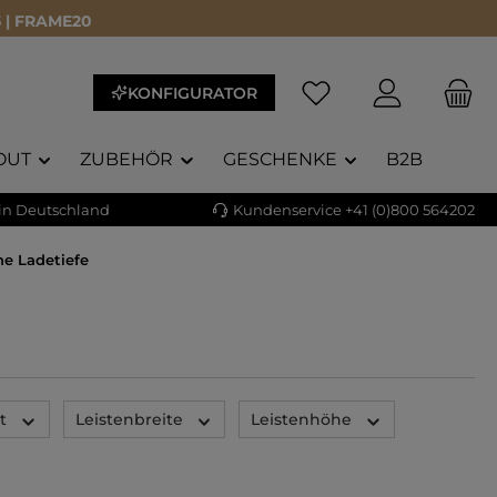
 | FRAME20
Du hast 0 Produkte a
KONFIGURATOR
OUT
ZUBEHÖR
GESCHENKE
B2B
 in Deutschland
Kundenservice +41 (0)800 564202
he Ladetiefe
t
Leistenbreite
Leistenhöhe