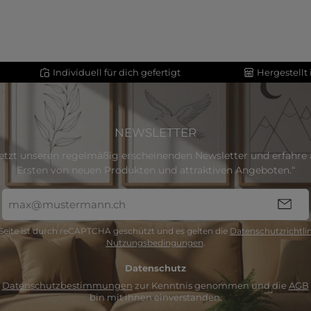
Individuell für dich gefertigt
Hergestellt
NEWSLETTER
etzt unseren regelmäßig erscheinenden Newsletter und erfahre a
Ersten von neuen Produkten und attraktiven Angeboten.“
E-
Mail-
Adresse
Seite ist durch reCAPTCHA geschützt und es gelten die
Datenschutzrichtlin
*
Nutzungsbedingungen
.
Datenschutz
e
Datenschutzbestimmungen
zur Kenntnis genommen und die
AGB
bin mit ihnen einverstanden.