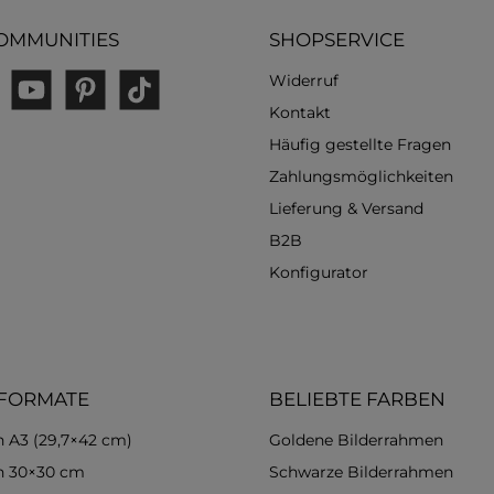
OMMUNITIES
SHOPSERVICE
Widerruf
gram
YouTube
Pinterest
TikTok
Kontakt
Häufig gestellte Fragen
Zahlungsmöglichkeiten
Lieferung & Versand
B2B
Konfigurator
 FORMATE
BELIEBTE FARBEN
 A3 (29,7×42 cm)
Goldene Bilderrahmen
n 30×30 cm
Schwarze Bilderrahmen