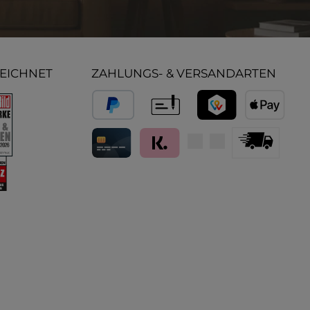
ZEICHNET
ZAHLUNGS- & VERSANDARTEN
PayPal
Vorkasse
TWINT
Apple Pay
Kredit- und Debitkarte
Klarna (Rechnung / Ratenkauf / Sof
Standard