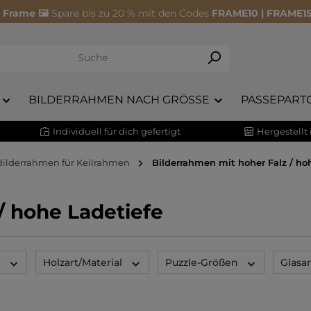
 Frame 🖼️
Spare bis zu 20 % mit den Codes
FRAME10 | FRAME15
BILDERRAHMEN NACH GRÖSSE
PASSEPART
Individuell für dich gefertigt
Hergestellt
Bilderrahmen für Keilrahmen
Bilderrahmen mit hoher Falz / ho
/ hohe Ladetiefe
t
Holzart/Material
Puzzle-Größen
Glasar