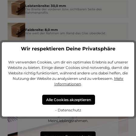
Leistenbreite: 30,0 mm
Die Breite der vorderen bzw. sichtbaren Seite des
Rahmenprofils
Falzbreite: 8,0 mm
Wie weit der Rahmen am Rand das Glas überdeckt
Wir respektieren Deine Privatsphäre
Wir verwenden Cookies, um dir ein optimales Erlebnis auf unserer
Website zu bieten. Einige dieser Cookies sind notwendig, damit die
Website richtig funktioniert, während andere uns dabei helfen, die
Nutzung der Website zu analysieren und zu verbessern.
Mehr
Informationen
.
Passendes Passepartout?
Alle Cookies akzeptieren
Erweitere deinen Rahmen mit einem
- Datenschutz
hochwertigen Passepartout von
MeinLieblingsrahmen.