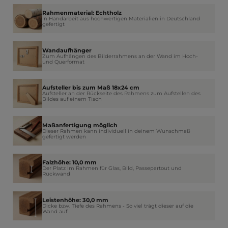
Rahmenmaterial: Echtholz
In Handarbeit aus hochwertigen Materialien in Deutschland
gefertigt
Wandaufhänger
Zum Aufhängen des Bilderrahmens an der Wand im Hoch-
und Querformat
Aufsteller bis zum Maß 18x24 cm
Aufsteller an der Rückseite des Rahmens zum Aufstellen des
Bildes auf einem Tisch
Maßanfertigung möglich
Dieser Rahmen kann individuell in deinem Wunschmaß
gefertigt werden
Falzhöhe: 10,0 mm
Der Platz im Rahmen für Glas, Bild, Passepartout und
Rückwand
Leistenhöhe: 30,0 mm
Dicke bzw. Tiefe des Rahmens - So viel trägt dieser auf die
Wand auf