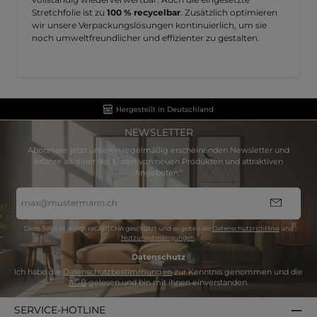
Stretchfolie ist zu
100 % recycelbar
. Zusätzlich optimieren
wir unsere Verpackungslösungen kontinuierlich, um sie
noch umweltfreundlicher und effizienter zu gestalten.
Hergestellt in Deutschland
NEWSLETTER
Abonniere jetzt unseren regelmäßig erscheinenden Newsletter und
erfahre als einer der Ersten von neuen Produkten und attraktiven
Angeboten.“
E-
Mail-
Adresse
*
Diese Seite ist durch reCAPTCHA geschützt und es gelten die
Datenschutzrichtlinie
und
Nutzungsbedingungen
.
Datenschutz
Ich habe die
Datenschutzbestimmungen
zur Kenntnis genommen und die
AGB
gelesen und bin mit ihnen einverstanden.
SERVICE-HOTLINE