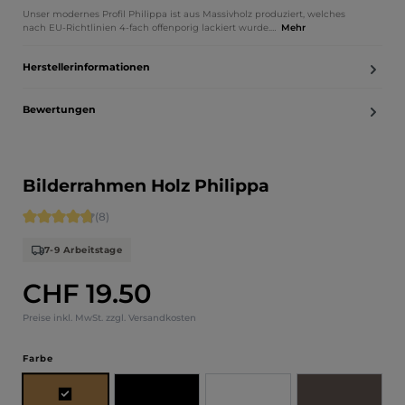
Unser modernes Profil Philippa ist aus Massivholz produziert, welches
nach EU-Richtlinien 4-fach offenporig lackiert wurde.…
Mehr
Herstellerinformationen
Bewertungen
Bilderrahmen Holz Philippa
Durchschnittliche Bewertung von 4.75 von 5 Sternen
(8)
7-9 Arbeitstage
CHF 19.50
Regulärer Preis:
Preise inkl. MwSt. zzgl. Versandkosten
auswählen
Farbe