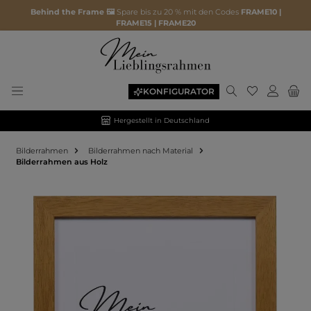
Behind the Frame 🖼️
Spare bis zu 20 % mit den Codes
FRAME10 |
FRAME15 | FRAME20
KONFIGURATOR
Hergestellt in Deutschland
Bilderrahmen
Bilderrahmen nach Material
Bilderrahmen aus Holz
Bildergalerie überspringen