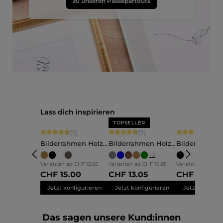
zu unseren Passepartouts
Produktgalerie überspringen
Lass dich inspirieren
TOPSELLER
Durchschnittliche Bewertung von 4.86 von 5 Sternen
Durchschnittliche Bewertung von 4.71
Durchschnittli
(7)
(7)
(2)
Bilderrahmen Holz
Bilderrahmen Holz
Bilderrahmen
Elva
Nele
Mara
+
5
Varianten ab
CHF 12.60
Varianten ab
CHF 10.85
Varianten ab
CHF 1
CHF 15.00
CHF 13.05
CHF 14.00
Jetzt konfigurieren
Jetzt konfigurieren
Jetzt konfigu
Das sagen unsere Kund:innen