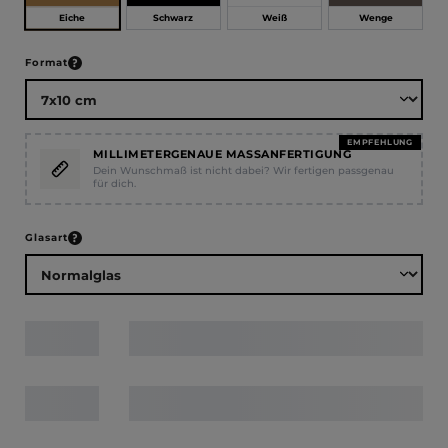
Eiche
Schwarz
Weiß
Wenge
auswählen
Format
EMPFEHLUNG
MILLIMETERGENAUE MASSANFERTIGUNG
Dein Wunschmaß ist nicht dabei? Wir fertigen passgenau
für dich.
auswählen
Glasart