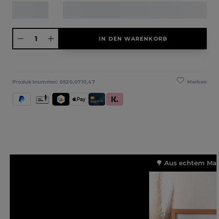
Produkt Anzahl: Gib den gewünschten Wert ein oder benutze die Schaltfläche
IN DEN WARENKORB
Merken
Produktnummer:
0520,0710,47
PayPal
Vorkasse
TWINT
Apple Pay
Kredit- und Debitkarte
Klarna (Rechnung / Ratenkauf / Sofort)
🌳 Aus echtem Mass