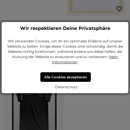
Wir respektieren Deine Privatsphäre
Bilderrahmen Holz Lea mit
Abstandsleiste
Wir verwenden Cookies, um dir ein optimales Erlebnis auf unserer
Varianten ab
CHF 26.30
Varianten ab
CHF 25.95
Website zu bieten. Einige dieser Cookies sind notwendig, damit die
CHF 48.55
CHF 66.35
Website richtig funktioniert, während andere uns dabei helfen, die
Jetzt konfigurieren
Jetzt konfigurieren
Nutzung der Website zu analysieren und zu verbessern.
Mehr
Informationen
.
Alle Cookies akzeptieren
Durchschnittliche Bewertung von 5 
(1)
Bilderrahmen Holz Fiona mit
- Datenschutz
Abstandsleiste