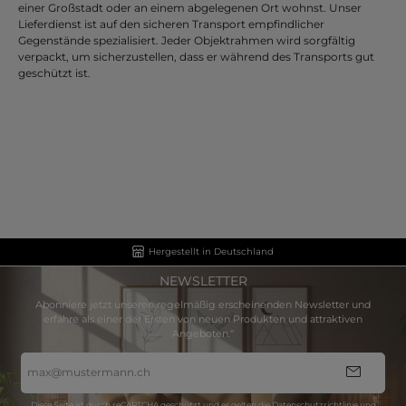
einer Großstadt oder an einem abgelegenen Ort wohnst. Unser
Lieferdienst ist auf den sicheren Transport empfindlicher
Gegenstände spezialisiert. Jeder Objektrahmen wird sorgfältig
verpackt, um sicherzustellen, dass er während des Transports gut
geschützt ist.
Hergestellt in Deutschland
NEWSLETTER
Abonniere jetzt unseren regelmäßig erscheinenden Newsletter und
erfahre als einer der Ersten von neuen Produkten und attraktiven
Angeboten.“
E-
Mail-
Adresse
*
Diese Seite ist durch reCAPTCHA geschützt und es gelten die
Datenschutzrichtlinie
und