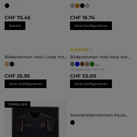
groß
Abstandsleiste
Maßanfertigung
CHF 75.45
CHF 18.74
Details
Jetzt konfigurieren
Durchschnittliche Bewertung von 4.
(7)
Bilderrahmen Holz Linda mit
Bilderrahmen Holz Nele mit
Abstandsleiste
Abstandsleiste
+
5
Maßanfertigung
Varianten ab
CHF 17.15
CHF 25.95
CHF 55.00
Jetzt konfigurieren
Jetzt konfigurieren
TOPSELLER
Schallplattenrahmen Paula
klein