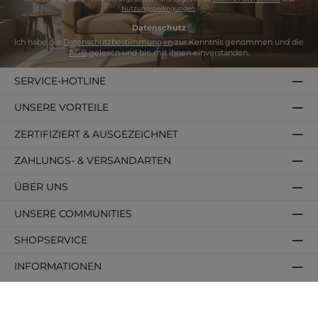
Nutzungsbedingungen
.
Datenschutz
Ich habe die
Datenschutzbestimmungen
zur Kenntnis genommen und die
AGB
gelesen und bin mit ihnen einverstanden.
SERVICE-HOTLINE
UNSERE VORTEILE
ZERTIFIZIERT & AUSGEZEICHNET
ZAHLUNGS- & VERSANDARTEN
ÜBER UNS
UNSERE COMMUNITIES
SHOPSERVICE
INFORMATIONEN
BELIEBTE KATEGORIEN