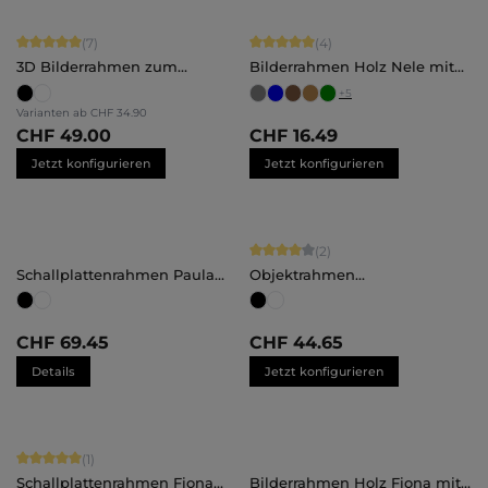
Durchschnittliche Bewertung von 5 von 5 Sternen
Durchschnittliche Bewertung von 5 
(7)
(4)
3D Bilderrahmen zum
Bilderrahmen Holz Nele mit
Befüllen
Abstandsleiste
+
5
Maßanfertigung
Varianten ab
CHF 34.90
CHF 49.00
CHF 16.49
Jetzt konfigurieren
Jetzt konfigurieren
Durchschnittliche Bewertung von 4 
(2)
Schallplattenrahmen Paula
Objektrahmen
groß
Maßanfertigung
CHF 69.45
CHF 44.65
Details
Jetzt konfigurieren
Durchschnittliche Bewertung von 5 von 5 Sternen
(1)
Schallplattenrahmen Fiona
Bilderrahmen Holz Fiona mit