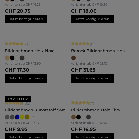
Varianten ab
CHF 16.25
Varianten ab
CHF 10.30
CHF 20.75
CHF 18.00
Jetzt konfigurieren
Jetzt konfigurieren
Durchschnittliche Bewertung von 5 von 5 Sternen
Durchschnittliche Bewertung von 5 
(2)
(8)
Bilderrahmen Holz Nora
Barock Bilderrahmen Holz
Irene
Varianten ab
CHF 13.90
Varianten ab
CHF 25.10
CHF 17.30
CHF 31.65
Jetzt konfigurieren
Jetzt konfigurieren
TOPSELLER
Durchschnittliche Bewertung von 4.71 von 5 Sternen
Durchschnittliche Bewertung von 4.
(85)
(7)
Bilderrahmen Kunststoff Sara
Bilderrahmen Holz Elva
+
7
Varianten ab
CHF 7.45
Varianten ab
CHF 12.60
CHF 9.95
CHF 16.95
Jetzt konfigurieren
Jetzt konfigurieren