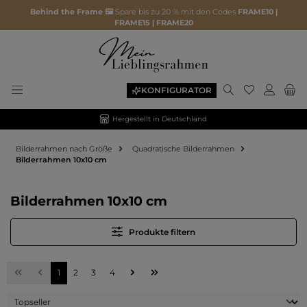
Behind the Frame 🖼️
Spare bis zu 20 % mit den Codes
FRAME10 |
FRAME15 | FRAME20
Du hast 0 P
KONFIGURATOR
Hergestellt in Deutschland
Bilderrahmen nach Größe
Quadratische Bilderrahmen
Bilderrahmen 10x10 cm
Bilderrahmen 10x10 cm
Produkte filtern
Seite
Seite
Seite
Seite
1
2
3
4