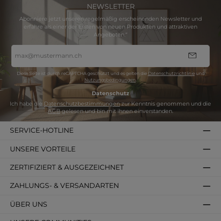
NEWSLETTER
Abonniere jetzt unseren regelmäßig erscheinenden Newsletter und
erfahre als einer der Ersten von neuen Produkten und attraktiven
Angeboten.“
E-
Mail-
Adresse
*
Diese Seite ist durch reCAPTCHA geschützt und es gelten die
Datenschutzrichtlinie
und
Nutzungsbedingungen
.
Datenschutz
Ich habe die
Datenschutzbestimmungen
zur Kenntnis genommen und die
AGB
gelesen und bin mit ihnen einverstanden.
SERVICE-HOTLINE
UNSERE VORTEILE
ZERTIFIZIERT & AUSGEZEICHNET
ZAHLUNGS- & VERSANDARTEN
ÜBER UNS