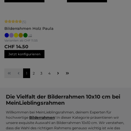
Durchschnittliche Bewertung von 5 von 5 Sternen
(5)
Bilderrahmen Holz Paula
+
8
Varianten ab
CHF 11.55
CHF 14.50
Jetzt konfigurieren
Seite
Seite
Seite
Seite
1
2
3
4
Die Vielfalt der Bilderrahmen 10x10 cm bei
MeinLieblingsrahmen
Willkommen bei MeinLieblingsrahmen, deinem Experten für
hochwertige
Bilderrahmen
! In dieser Kategorie präsentieren wir
unsere exquisite Auswahl an Bilderrahmen 10x10 cm. Wir verstehen,
dass die Wahl des richtigen Rahmens genauso wichtig ist wie das