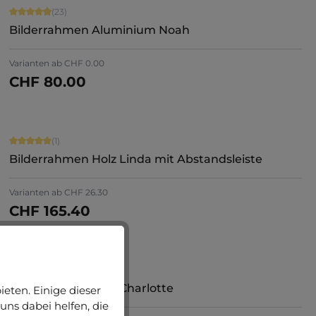
Durchschnittliche Bewertung von 4.91 von 5 Sternen
(23)
Bilderrahmen Aluminium Noah
Varianten ab
CHF 0.00
CHF 80.00
Jetzt konfigurieren
Durchschnittliche Bewertung von 5 von 5 Sternen
(1)
Bilderrahmen Holz Linda mit Abstandsleiste
Varianten ab
CHF 26.30
CHF 165.40
Jetzt konfigurieren
Durchschnittliche Bewertung von 5 von 5 Sternen
(1)
Bilderrahmen Holz Charlotte
eten. Einige dieser
uns dabei helfen, die