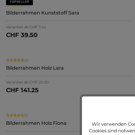
TOPSELLER
Durchschnittliche Bewertung von 4.71 von 5 Sternen
(85)
Bilderrahmen Kunststoff Sara
+
7
Varianten ab
CHF 7.45
CHF 39.50
Jetzt konfigurieren
Durchschnittliche Bewertung von 4.67 von 5 Sternen
(3)
Bilderrahmen Holz Lara
Varianten ab
CHF 20.30
CHF 141.25
Jetzt konfigurieren
Durchschnittliche Bewertung von 5 von 5 Sternen
(1)
Bilderrahmen Holz Fiona
Wir verwenden Cook
Cookies sind notwend