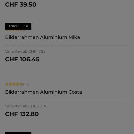
CHF 39.50
Jetzt konfigurieren
TOPSELLER
Durchschnittliche Bewertung von 5 von 5 Sternen
(21)
Bilderrahmen Aluminium Mika
+
2
Varianten ab
CHF 17.25
CHF 106.45
Jetzt konfigurieren
Durchschnittliche Bewertung von 4.86 von 5 Sternen
(14)
Bilderrahmen Aluminium Costa
Varianten ab
CHF 25.80
CHF 132.80
Jetzt konfigurieren