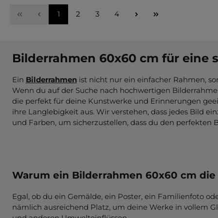
Seite
Seite
Seite
Seite
1
2
3
4
Bilderrahmen 60x60 cm für eine st
Ein
Bilderrahmen
ist nicht nur ein einfacher Rahmen, so
Wenn du auf der Suche nach hochwertigen Bilderrahmen 6
die perfekt für deine Kunstwerke und Erinnerungen geei
ihre Langlebigkeit aus. Wir verstehen, dass jedes Bild e
und Farben, um sicherzustellen, dass du den perfekten
Warum ein Bilderrahmen 60x60 cm die 
Egal, ob du ein Gemälde, ein Poster, ein Familienfoto o
nämlich ausreichend Platz, um deine Werke in vollem Gl
und anderen Umwelteinflüssen.