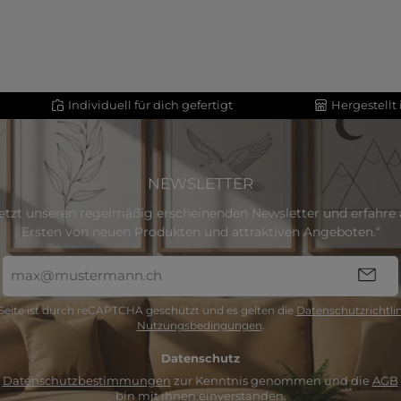
Individuell für dich gefertigt
Hergestellt
NEWSLETTER
etzt unseren regelmäßig erscheinenden Newsletter und erfahre a
Ersten von neuen Produkten und attraktiven Angeboten.“
E-
Mail-
Adresse
Seite ist durch reCAPTCHA geschützt und es gelten die
Datenschutzrichtlin
*
Nutzungsbedingungen
.
Datenschutz
e
Datenschutzbestimmungen
zur Kenntnis genommen und die
AGB
bin mit ihnen einverstanden.