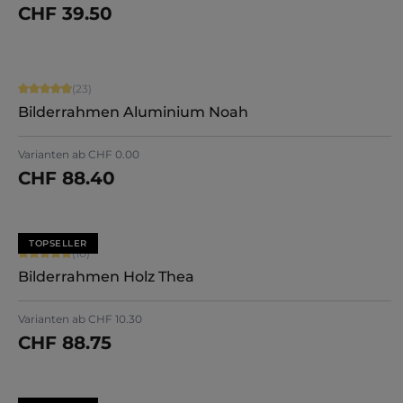
CHF 39.50
Jetzt konfigurieren
Durchschnittliche Bewertung von 4.91 von 5 Sternen
(23)
Bilderrahmen Aluminium Noah
Varianten ab
CHF 0.00
CHF 88.40
Jetzt konfigurieren
TOPSELLER
Durchschnittliche Bewertung von 5 von 5 Sternen
(10)
Bilderrahmen Holz Thea
Varianten ab
CHF 10.30
CHF 88.75
Jetzt konfigurieren