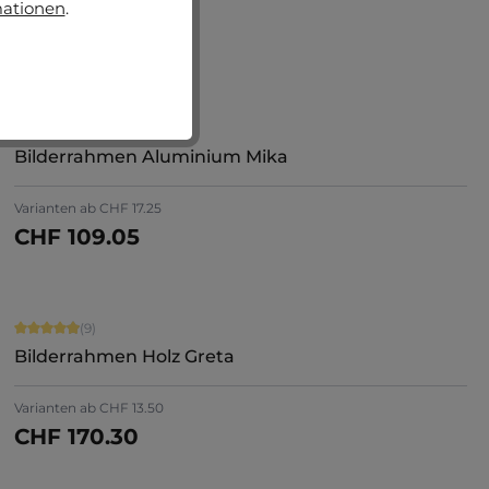
mationen
.
Varianten ab
CHF 15.30
CHF 119.35
Jetzt konfigurieren
TOPSELLER
Durchschnittliche Bewertung von 5 von 5 Sternen
(21)
Bilderrahmen Aluminium Mika
+
2
Varianten ab
CHF 17.25
CHF 109.05
Jetzt konfigurieren
Durchschnittliche Bewertung von 4.89 von 5 Sternen
(9)
Bilderrahmen Holz Greta
+
8
Varianten ab
CHF 13.50
CHF 170.30
Jetzt konfigurieren