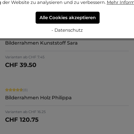
 der Website zu analysieren und zu verbessern.
Mehr Infor
Varianten ab
CHF 13.90
CHF 112.30
Jetzt konfigurieren
Alle Cookies akzeptieren
- Datenschutz
TOPSELLER
Durchschnittliche Bewertung von 4.71 von 5 Sternen
(85)
Bilderrahmen Kunststoff Sara
+
7
Varianten ab
CHF 7.45
CHF 39.50
Jetzt konfigurieren
Durchschnittliche Bewertung von 4.75 von 5 Sternen
(8)
Bilderrahmen Holz Philippa
Varianten ab
CHF 16.25
CHF 120.75
Jetzt konfigurieren