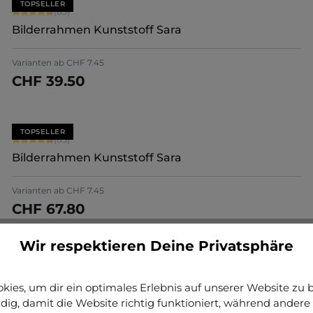
TOPSELLER
Durchschnittliche Bewertung von 4.71 von 5 Sternen
(85)
Bilderrahmen Kunststoff Sara
+
7
Varianten ab
CHF 7.45
CHF 39.50
Jetzt konfigurieren
TOPSELLER
Durchschnittliche Bewertung von 4.71 von 5 Sternen
(85)
Bilderrahmen Kunststoff Sara
+
7
Varianten ab
CHF 7.45
CHF 67.80
Jetzt konfigurieren
Wir respektieren Deine Privatsphäre
Durchschnittliche Bewertung von 5 von 5 Sternen
(2)
Bilderrahmen Holz Nora
ies, um dir ein optimales Erlebnis auf unserer Website zu bi
ig, damit die Website richtig funktioniert, während andere 