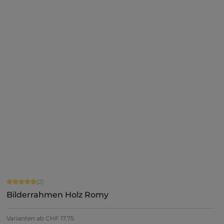
+
7
Jetzt konfigurieren
Durchschnittliche Bewertung von 5 von 5 Sternen
(2)
Bilderrahmen Holz Romy
Varianten ab
CHF 17.75