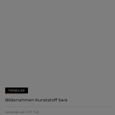
+
7
Jetzt konfigurieren
TOPSELLER
Durchschnittliche Bewertung von 4.71 von 5 Sternen
(85)
Bilderrahmen Kunststoff Sara
+
7
Varianten ab
CHF 7.45