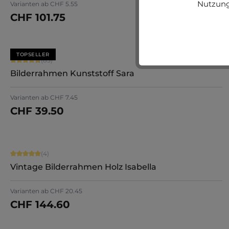
Nutzung
Varianten ab
CHF 5.55
CHF 101.75
Jetzt konfigurieren
TOPSELLER
Durchschnittliche Bewertung von 4.71 von 5 Sternen
(85)
Bilderrahmen Kunststoff Sara
+
7
Varianten ab
CHF 7.45
CHF 39.50
Jetzt konfigurieren
Durchschnittliche Bewertung von 5 von 5 Sternen
(4)
Vintage Bilderrahmen Holz Isabella
Varianten ab
CHF 20.45
CHF 144.60
Jetzt konfigurieren