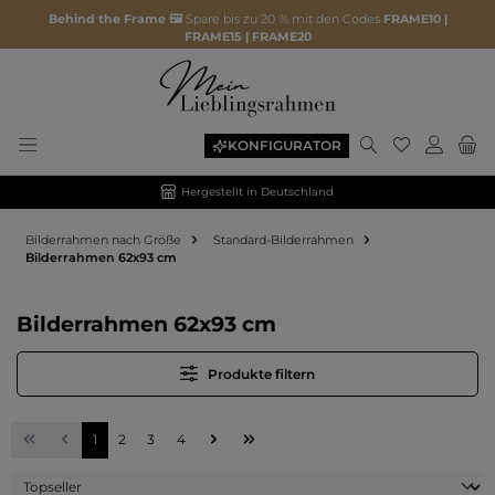
Behind the Frame 🖼️
Spare bis zu 20 % mit den Codes
FRAME10 |
FRAME15 | FRAME20
Du hast 0 P
KONFIGURATOR
Hergestellt in Deutschland
Bilderrahmen nach Größe
Standard-Bilderrahmen
Bilderrahmen 62x93 cm
Bilderrahmen 62x93 cm
Produkte filtern
Seite
Seite
Seite
Seite
1
2
3
4