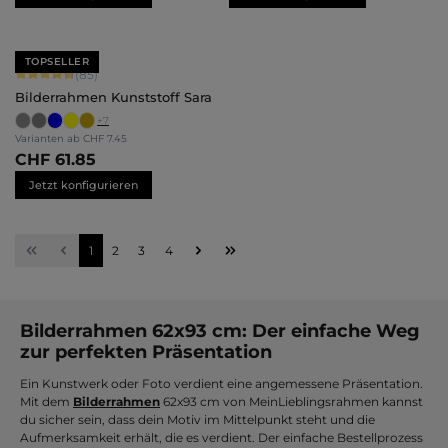
TOPSELLER
Durchschnittliche Bewertung von 4.71 von 5 Sternen
(85)
Bilderrahmen Kunststoff Sara
+
7
Varianten ab
CHF 7.45
CHF 61.85
Jetzt konfigurieren
Seite
Seite
Seite
Seite
1
2
3
4
Bilderrahmen 62x93 cm: Der einfache Weg
zur perfekten Präsentation
Ein Kunstwerk oder Foto verdient eine angemessene Präsentation.
Mit dem
Bilderrahmen
62x93 cm von MeinLieblingsrahmen kannst
du sicher sein, dass dein Motiv im Mittelpunkt steht und die
Aufmerksamkeit erhält, die es verdient. Der einfache Bestellprozess