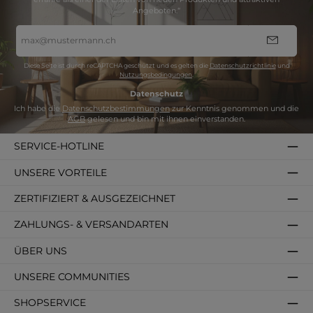
Angeboten.“
E-
Mail-
Adresse
*
Diese Seite ist durch reCAPTCHA geschützt und es gelten die
Datenschutzrichtlinie
und
Nutzungsbedingungen
.
Datenschutz
Ich habe die
Datenschutzbestimmungen
zur Kenntnis genommen und die
AGB
gelesen und bin mit ihnen einverstanden.
SERVICE-HOTLINE
UNSERE VORTEILE
ZERTIFIZIERT & AUSGEZEICHNET
ZAHLUNGS- & VERSANDARTEN
ÜBER UNS
UNSERE COMMUNITIES
SHOPSERVICE