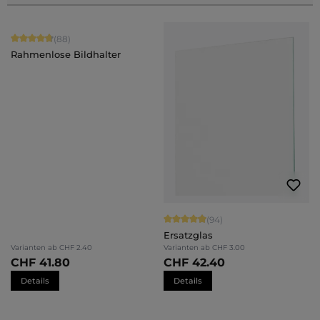
Durchschnittliche Bewertung von 4.84 von 5 Sternen
(88)
Rahmenlose Bildhalter
Durchschnittliche Bewertung von 4.
(94)
Ersatzglas
Varianten ab
CHF 2.40
Varianten ab
CHF 3.00
CHF 41.80
CHF 42.40
Details
Details