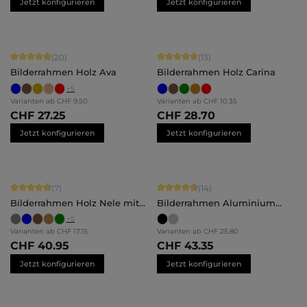
Jetzt konfigurieren
Jetzt konfigurieren
Durchschnittliche Bewertung von 4.9 von 5 Sternen
Durchschnittliche Bewertung von 5 
(20)
(13)
Bilderrahmen Holz Ava
Bilderrahmen Holz Carina
+
5
Varianten ab
CHF 9.50
Varianten ab
CHF 10.35
CHF 27.25
CHF 28.70
Jetzt konfigurieren
Jetzt konfigurieren
Durchschnittliche Bewertung von 4.71 von 5 Sternen
Durchschnittliche Bewertung von 4.
(7)
(14)
Bilderrahmen Holz Nele mit
Bilderrahmen Aluminium
Abstandsleiste
Costa
+
5
Varianten ab
CHF 17.15
Varianten ab
CHF 25.80
CHF 40.95
CHF 43.35
Jetzt konfigurieren
Jetzt konfigurieren