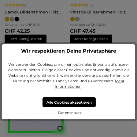
Durchschnittliche Bewertung von 5 von 5 Sternen
Durchschnittliche Bewertung von 5 
(6)
(4)
Barock Bilderrahmen Holz
Vintage Bilderrahmen Holz
Naomi
Lysann
Varianten ab
CHF 16.70
Varianten ab
CHF 22.90
CHF 42.25
CHF 47.45
Jetzt konfigurieren
Jetzt konfigurieren
Wir respektieren Deine Privatsphäre
TOPSELLER
Durchschnittliche Bewertung von 4.
(15)
Wir verwenden Cookies, um dir ein optimales Erlebnis auf unserer
Website zu bieten. Einige dieser Cookies sind notwendig, damit die
Bilderrahmen Holz Helena
Website richtig funktioniert, während andere uns dabei helfen, die
+
5
Nutzung der Website zu analysieren und zu verbessern.
Mehr
Informationen
.
Alle Cookies akzeptieren
- Datenschutz