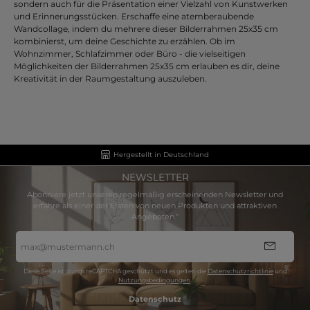
sondern auch für die Präsentation einer Vielzahl von Kunstwerken
und Erinnerungsstücken. Erschaffe eine atemberaubende
Wandcollage, indem du mehrere dieser Bilderrahmen 25x35 cm
kombinierst, um deine Geschichte zu erzählen. Ob im
Wohnzimmer, Schlafzimmer oder Büro - die vielseitigen
Möglichkeiten der Bilderrahmen 25x35 cm erlauben es dir, deine
Kreativität in der Raumgestaltung auszuleben.
Hergestellt in Deutschland
NEWSLETTER
Abonniere jetzt unseren regelmäßig erscheinenden Newsletter und
erfahre als einer der Ersten von neuen Produkten und attraktiven
Angeboten.“
E-
Mail-
Adresse
*
Diese Seite ist durch reCAPTCHA geschützt und es gelten die
Datenschutzrichtlinie
und
Nutzungsbedingungen
.
Datenschutz