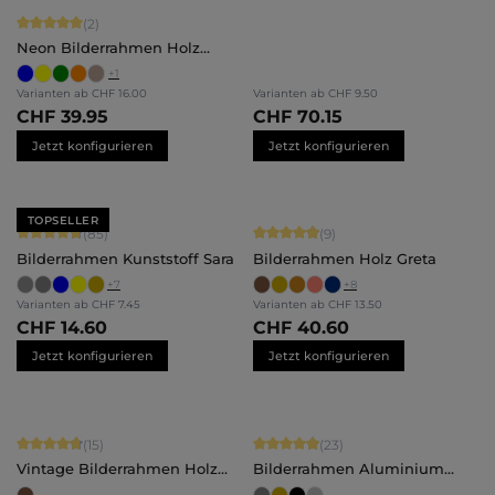
Durchschnittliche Bewertung von 5 von 5 Sternen
(2)
Neon Bilderrahmen Holz
Bonnie
+
1
Varianten ab
CHF 16.00
Varianten ab
CHF 9.50
CHF 39.95
CHF 70.15
Jetzt konfigurieren
Jetzt konfigurieren
TOPSELLER
Durchschnittliche Bewertung von 4.71 von 5 Sternen
Durchschnittliche Bewertung von 4.
(85)
(9)
Bilderrahmen Kunststoff Sara
Bilderrahmen Holz Greta
+
7
+
8
Varianten ab
CHF 7.45
Varianten ab
CHF 13.50
CHF 14.60
CHF 40.60
Jetzt konfigurieren
Jetzt konfigurieren
Durchschnittliche Bewertung von 4.87 von 5 Sternen
Durchschnittliche Bewertung von 4.
(15)
(23)
Vintage Bilderrahmen Holz
Bilderrahmen Aluminium
Hannah
Noah