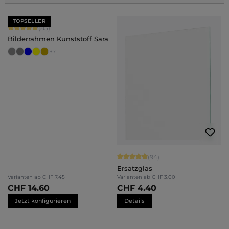
TOPSELLER
Durchschnittliche Bewertung von 4.71 von 5 Sternen
(85)
Bilderrahmen Kunststoff Sara
+
7
Durchschnittliche Bewertung von 4.
(94)
Ersatzglas
Varianten ab
CHF 7.45
Varianten ab
CHF 3.00
CHF 14.60
CHF 4.40
Jetzt konfigurieren
Details