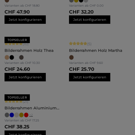
Varianten ab
CHF 18.80
Varianten ab
CHF 0.00
CHF 47.90
CHF 32.20
Jetzt konfigurieren
Jetzt konfigurieren
TOPSELLER
Durchschnittliche Bewertung von 5 von 5 Sternen
Durchschnittliche Bewertung von 5 
(10)
(5)
Bilderrahmen Holz Thea
Bilderrahmen Holz Martha
Varianten ab
CHF 10.30
Varianten ab
CHF 9.60
CHF 24.60
CHF 25.70
Jetzt konfigurieren
Jetzt konfigurieren
TOPSELLER
Durchschnittliche Bewertung von 5 von 5 Sternen
(21)
Bilderrahmen Aluminium
Mika
+
2
Varianten ab
CHF 17.25
CHF 38.25
Jetzt konfigurieren