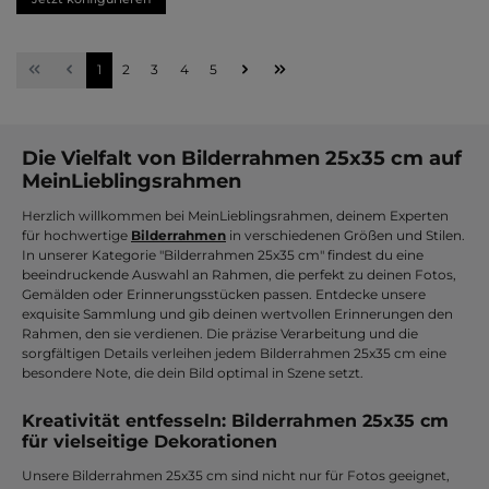
Seite
Seite
Seite
Seite
Seite
1
2
3
4
5
Die Vielfalt von Bilderrahmen 25x35 cm auf
MeinLieblingsrahmen
Herzlich willkommen bei MeinLieblingsrahmen, deinem Experten
für hochwertige
Bilderrahmen
in verschiedenen Größen und Stilen.
In unserer Kategorie "Bilderrahmen 25x35 cm" findest du eine
beeindruckende Auswahl an Rahmen, die perfekt zu deinen Fotos,
Gemälden oder Erinnerungsstücken passen. Entdecke unsere
exquisite Sammlung und gib deinen wertvollen Erinnerungen den
Rahmen, den sie verdienen. Die präzise Verarbeitung und die
sorgfältigen Details verleihen jedem Bilderrahmen 25x35 cm eine
besondere Note, die dein Bild optimal in Szene setzt.
Kreativität entfesseln: Bilderrahmen 25x35 cm
für vielseitige Dekorationen
Unsere Bilderrahmen 25x35 cm sind nicht nur für Fotos geeignet,