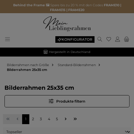
Behind the Frame 🖼️
Spare bis zu 20 % mit den Codes
FRAME10 |
FRAME15 | FRAME20
Du hast 0 P
KONFIGURATOR
Hergestellt in Deutschland
Bilderrahmen nach Größe
Standard-Bilderrahmen
Bilderrahmen 25x35 cm
Bilderrahmen 25x35 cm
Produkte filtern
Seite
Seite
Seite
Seite
Seite
1
2
3
4
5