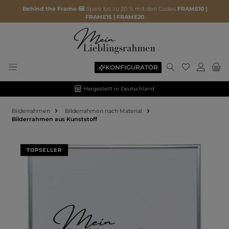
Behind the Frame 🖼️
Spare bis zu 20 % mit den Codes
FRAME10 |
FRAME15 | FRAME20
KONFIGURATOR
Hergestellt in Deutschland
Bilderrahmen
Bilderrahmen nach Material
Bilderrahmen aus Kunststoff
Bildergalerie überspringen
TOPSELLER