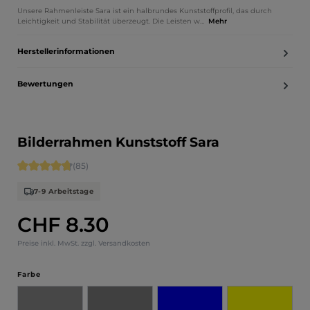
Unsere Rahmenleiste Sara ist ein halbrundes Kunststoffprofil, das durch
Leichtigkeit und Stabilität überzeugt. Die Leisten w…
Mehr
Herstellerinformationen
Bewertungen
Bilderrahmen Kunststoff Sara
Durchschnittliche Bewertung von 4.71 von 5 Sternen
(85)
7-9 Arbeitstage
CHF 8.30
Regulärer Preis:
Preise inkl. MwSt. zzgl. Versandkosten
auswählen
Farbe