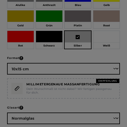
Alulike
Anthrazit
Blau
Gelb
Gold
Grün
Platin
Rosé
Silber
Rot
Schwarz
Weiß
auswählen
Format
EMPFEHLUNG
MILLIMETERGENAUE MASSANFERTIGUNG
Dein Wunschmaß ist nicht dabei? Wir fertigen passgenau
für dich.
auswählen
Glasart