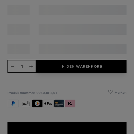
Produkt Anzahl: Gib den gewünschten Wert ein oder benutze die Schaltfläche
IN DEN WARENKORB
Merken
Produktnummer:
0050,1015,01
PayPal
Vorkasse
TWINT
Apple Pay
Kredit- und Debitkarte
Klarna (Rechnung / Ratenkauf / Sofort)