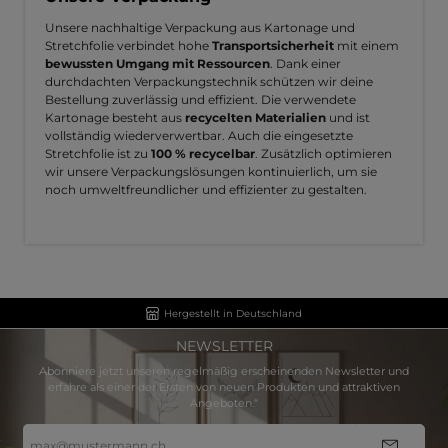
Unsere nachhaltige Verpackung aus Kartonage und
Stretchfolie verbindet hohe
Transportsicherheit
mit einem
bewussten Umgang mit Ressourcen
. Dank einer
durchdachten Verpackungstechnik schützen wir deine
Bestellung zuverlässig und effizient. Die verwendete
Kartonage besteht aus
recycelten Materialien
und ist
vollständig wiederverwertbar. Auch die eingesetzte
Stretchfolie ist zu
100 % recycelbar
. Zusätzlich optimieren
wir unsere Verpackungslösungen kontinuierlich, um sie
noch umweltfreundlicher und effizienter zu gestalten.
Hergestellt in Deutschland
NEWSLETTER
Abonniere jetzt unseren regelmäßig erscheinenden Newsletter und
erfahre als einer der Ersten von neuen Produkten und attraktiven
Angeboten.“
E-
Mail-