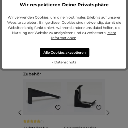
Wir respektieren Deine Privatsphäre
zu unseren Passepartouts
Wir verwenden Cookies, um dir ein optimales Erlebnis auf unserer
Website zu bieten. Einige dieser Cookies sind notwendig, damit die
Website richtig funktioniert, während andere uns dabei helfen, die
Nutzung der Website zu analysieren und zu verbessern.
Mehr
Informationen
.
Alle Cookies akzeptieren
- Datenschutz
Produktgalerie überspringen
Zubehör
Durchschnittliche Bewertung von 5 von 5 Sternen
(1)