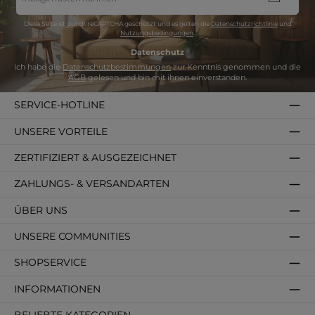
Adresse
*
Diese Seite ist durch reCAPTCHA geschützt und es gelten die
Datenschutzrichtlinie
und
Nutzungsbedingungen
.
Datenschutz
Ich habe die
Datenschutzbestimmungen
zur Kenntnis genommen und die
AGB
gelesen und bin mit ihnen einverstanden.
SERVICE-HOTLINE
UNSERE VORTEILE
ZERTIFIZIERT & AUSGEZEICHNET
ZAHLUNGS- & VERSANDARTEN
ÜBER UNS
UNSERE COMMUNITIES
SHOPSERVICE
INFORMATIONEN