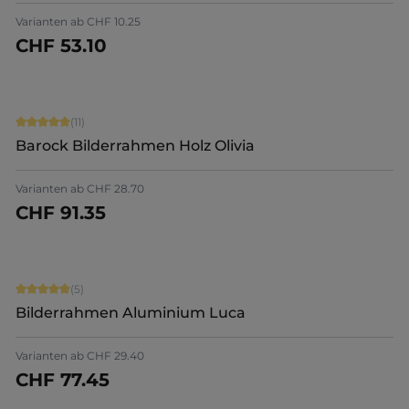
+
9
Varianten ab
CHF 10.25
CHF 53.10
Jetzt konfigurieren
Durchschnittliche Bewertung von 5 von 5 Sternen
(11)
Barock Bilderrahmen Holz Olivia
Varianten ab
CHF 28.70
CHF 91.35
Jetzt konfigurieren
Durchschnittliche Bewertung von 5 von 5 Sternen
(5)
Bilderrahmen Aluminium Luca
+
5
Varianten ab
CHF 29.40
CHF 77.45
Jetzt konfigurieren