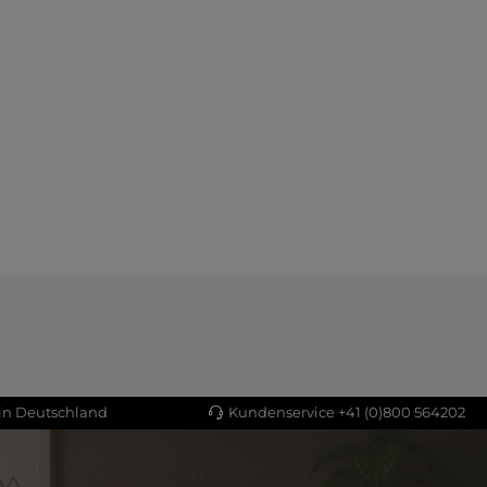
Details
 in Deutschland
Kundenservice +41 (0)800 564202