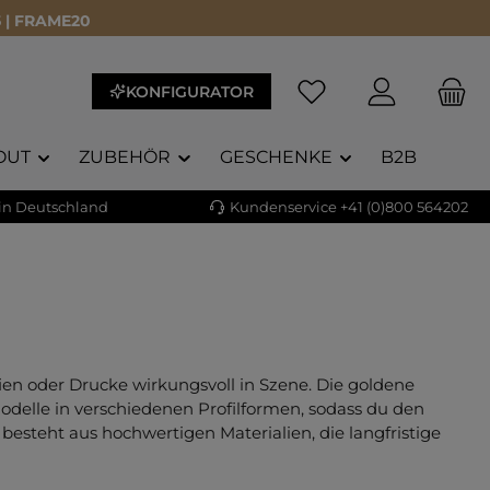
 | FRAME20
Du hast 0 Produkte a
KONFIGURATOR
OUT
ZUBEHÖR
GESCHENKE
B2B
 in Deutschland
Kundenservice +41 (0)800 564202
n oder Drucke wirkungsvoll in Szene. Die goldene
odelle in verschiedenen Profilformen, sodass du den
besteht aus hochwertigen Materialien, die langfristige