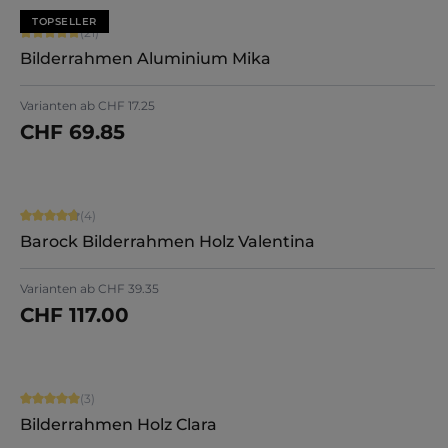
TOPSELLER
Durchschnittliche Bewertung von 5 von 5 Sternen
(21)
Bilderrahmen Aluminium Mika
+
2
Varianten ab
CHF 17.25
CHF 69.85
Jetzt konfigurieren
Durchschnittliche Bewertung von 4.75 von 5 Sternen
(4)
Barock Bilderrahmen Holz Valentina
Varianten ab
CHF 39.35
CHF 117.00
Jetzt konfigurieren
Durchschnittliche Bewertung von 5 von 5 Sternen
(3)
Bilderrahmen Holz Clara