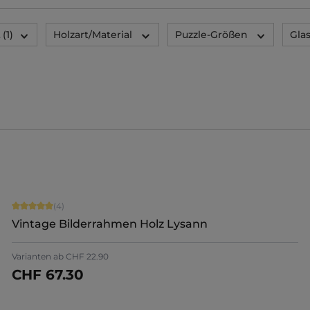
t
(1)
Holzart/Material
Puzzle-Größen
Glas
Durchschnittliche Bewertung von 5 von 5 Sternen
(4)
Vintage Bilderrahmen Holz Lysann
Varianten ab
CHF 22.90
CHF 67.30
Jetzt konfigurieren