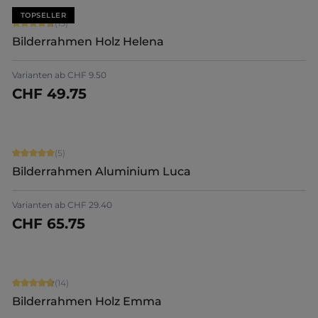
TOPSELLER
Durchschnittliche Bewertung von 4.8 von 5 Sternen
(15)
Bilderrahmen Holz Helena
+
5
Varianten ab
CHF 9.50
CHF 49.75
Jetzt konfigurieren
Durchschnittliche Bewertung von 5 von 5 Sternen
(5)
Bilderrahmen Aluminium Luca
+
5
Varianten ab
CHF 29.40
CHF 65.75
Jetzt konfigurieren
Durchschnittliche Bewertung von 4.86 von 5 Sternen
(14)
Bilderrahmen Holz Emma