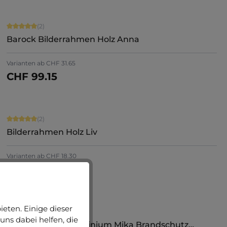
Durchschnittliche Bewertung von 5 von 5 Sternen
(2)
Barock Bilderrahmen Holz Anna
Varianten ab
CHF 31.65
CHF 99.15
Jetzt konfigurieren
Durchschnittliche Bewertung von 5 von 5 Sternen
(2)
Bilderrahmen Holz Liv
Varianten ab
CHF 18.30
CHF 88.85
Jetzt konfigurieren
eten. Einige dieser
uns dabei helfen, die
Bilderrahmen Aluminium Mika Brandschutz