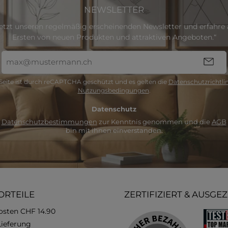
NEWSLETTER
etzt unseren regelmäßig erscheinenden Newsletter und erfahre a
Ersten von neuen Produkten und attraktiven Angeboten.“
E-
Mail-
Adresse
Seite ist durch reCAPTCHA geschützt und es gelten die
Datenschutzrichtlin
*
Nutzungsbedingungen
.
Datenschutz
e
Datenschutzbestimmungen
zur Kenntnis genommen und die
AGB
bin mit ihnen einverstanden.
ORTEILE
ZERTIFIZIERT & AUSGE
osten CHF 14.90
Lieferung