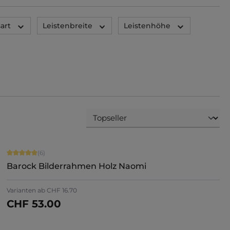
art
Leistenbreite
Leistenhöhe
Durchschnittliche Bewertung von 5 von 5 Sternen
(6)
Barock Bilderrahmen Holz Naomi
Varianten ab
CHF 16.70
CHF 53.00
Jetzt konfigurieren