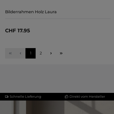
Bilderrahmen Holz Laura
CHF 17.95
Details
Seite
Seite
1
2
Schnelle Lieferung
Direkt vom Hersteller