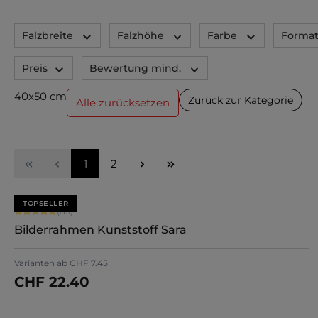
Falzbreite
Falzhöhe
Farbe
Forma
Preis
Bewertung mind.
40x50 cm
Zurück zur Kategorie
Alle zurücksetzen
Seite
Seite
1
2
TOPSELLER
Durchschnittliche Bewertung von 4.71 von 5 Sternen
(85)
Bilderrahmen Kunststoff Sara
+
7
Varianten ab
CHF 7.45
CHF 22.40
Jetzt konfigurieren