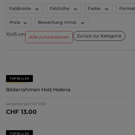
Falzbreite
Falzhöhe
Farbe
Forma
Preis
Bewertung mind.
10x15 cm
Zurück zur Kategorie
Alle zurücksetzen
TOPSELLER
Durchschnittliche Bewertung von 4.8 von 5 Sternen
(15)
Bilderrahmen Holz Helena
+
5
Varianten ab
CHF 9.50
CHF 13.00
Jetzt konfigurieren
TOPSELLER