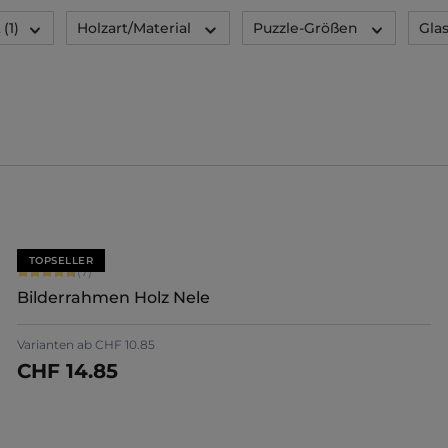
t
(1)
Holzart/Material
Puzzle-Größen
Glas
TOPSELLER
Durchschnittliche Bewertung von 4.71 von 5 Sternen
(7)
Bilderrahmen Holz Nele
+
5
Varianten ab
CHF 10.85
CHF 14.85
Jetzt konfigurieren