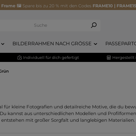
 Frame 🖼️
Spare bis zu 20 % mit den Codes
FRAME10 | FRAME15
BILDERRAHMEN NACH GRÖSSE
PASSEPART
Individuell für dich gefertigt
Hergestellt
Grün
l für kleine Fotografien und detailreiche Motive, die du be
 Du kannst aus unterschiedlichen Modellen und Profilforme
n entstehen mit großer Sorgfalt und langlebigen Materialien.