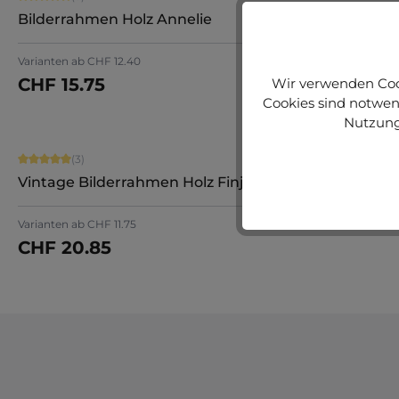
Bilderrahmen Holz Annelie
Varianten ab
CHF 12.40
CHF 15.75
Wir verwenden Cook
Jetzt konfigurieren
Cookies sind notwend
Nutzung
Durchschnittliche Bewertung von 5 von 5 Sternen
(3)
Vintage Bilderrahmen Holz Finja
Varianten ab
CHF 11.75
CHF 20.85
Jetzt konfigurieren