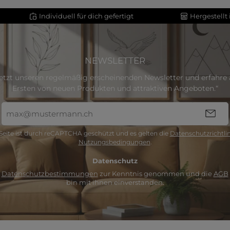
Individuell für dich gefertigt
Hergestellt
NEWSLETTER
etzt unseren regelmäßig erscheinenden Newsletter und erfahre a
Ersten von neuen Produkten und attraktiven Angeboten.“
E-
Mail-
Adresse
Seite ist durch reCAPTCHA geschützt und es gelten die
Datenschutzrichtlin
*
Nutzungsbedingungen
.
Datenschutz
e
Datenschutzbestimmungen
zur Kenntnis genommen und die
AGB
bin mit ihnen einverstanden.