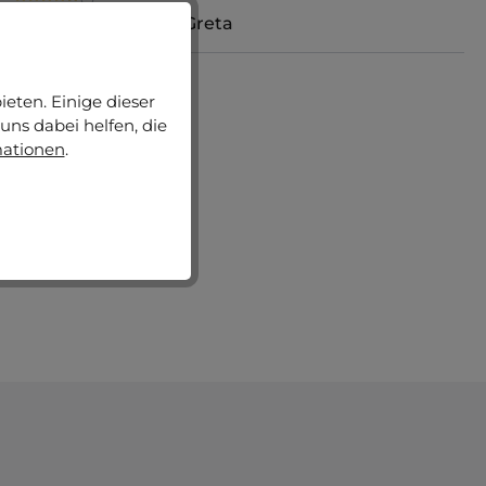
Bilderrahmen Holz Greta
+
8
Varianten ab
CHF 13.50
CHF 18.80
eten. Einige dieser
Jetzt konfigurieren
uns dabei helfen, die
mationen
.