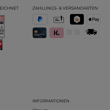
ZEICHNET
ZAHLUNGS- & VERSANDARTEN
PayPal
Vorkasse
TWINT
Apple Pay
Kredit- und Debitkarte
Klarna (Rechnung / Ratenkauf / Sof
Standard
INFORMATIONEN