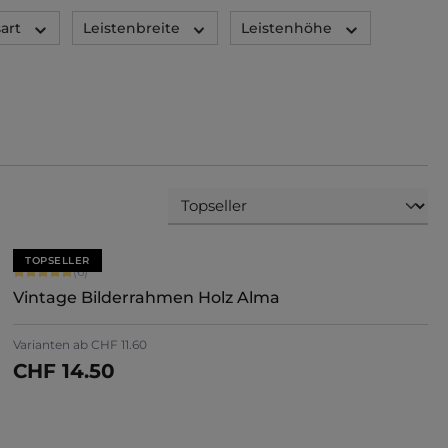
art
Leistenbreite
Leistenhöhe
TOPSELLER
Durchschnittliche Bewertung von 5 von 5 Sternen
(6)
Vintage Bilderrahmen Holz Alma
Varianten ab
CHF 11.60
CHF 14.50
Jetzt konfigurieren