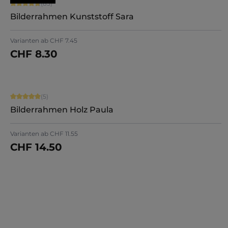
Durchschnittliche Bewertung von 4.71 von 5 Sternen
(85)
Bilderrahmen Kunststoff Sara
+
7
Varianten ab
CHF 7.45
CHF 8.30
Jetzt konfigurieren
Durchschnittliche Bewertung von 5 von 5 Sternen
(5)
Bilderrahmen Holz Paula
Varianten ab
CHF 11.55
CHF 14.50