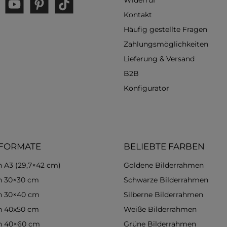
Widerruf
gram
YouTube
Pinterest
TikTok
Kontakt
Häufig gestellte Fragen
Zahlungsmöglichkeiten
Lieferung & Versand
B2B
Konfigurator
 FORMATE
BELIEBTE FARBEN
 A3 (29,7×42 cm)
Goldene Bilderrahmen
n 30×30 cm
Schwarze Bilderrahmen
n 30×40 cm
Silberne Bilderrahmen
n 40x50 cm
Weiße Bilderrahmen
n 40×60 cm
Grüne Bilderrahmen