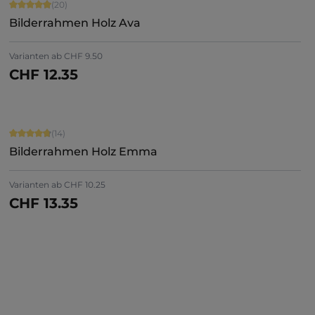
Durchschnittliche Bewertung von 4.9 von 5 Sternen
(20)
Bilderrahmen Holz Ava
+
5
Varianten ab
CHF 9.50
CHF 12.35
Jetzt konfigurieren
Durchschnittliche Bewertung von 4.86 von 5 Sternen
(14)
Bilderrahmen Holz Emma
Varianten ab
CHF 10.25
CHF 13.35