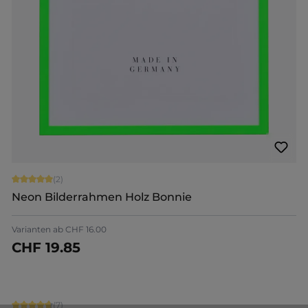
Durchschnittliche Bewertung von 5 von 5 Sternen
(2)
Neon Bilderrahmen Holz Bonnie
+
1
Varianten ab
CHF 16.00
CHF 19.85
Jetzt konfigurieren
Durchschnittliche Bewertung von 4.71 von 5 Sternen
(7)