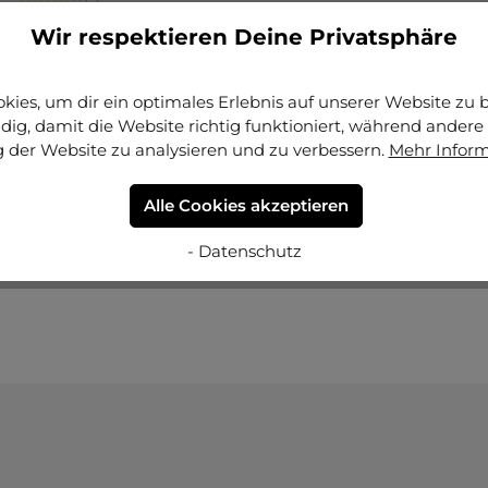
Bilderrahmen Holz Nele mit Abstandsleiste
Wir respektieren Deine Privatsphäre
+
5
Varianten ab
CHF 17.15
CHF 18.65
ies, um dir ein optimales Erlebnis auf unserer Website zu bi
Jetzt konfigurieren
ig, damit die Website richtig funktioniert, während andere 
 der Website zu analysieren und zu verbessern.
Mehr Infor
Alle Cookies akzeptieren
- Datenschutz