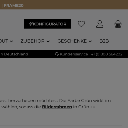
 | FRAME20
Du hast 0 Produkte a
KONFIGURATOR
OUT
ZUBEHÖR
GESCHENKE
B2B
 in Deutschland
Kundenservice +41 (0)800 564202
wusst hervorheben möchtest. Die Farbe Grün wirkt im
n wählen, sodass die
Bilderrahmen
in Grün zu