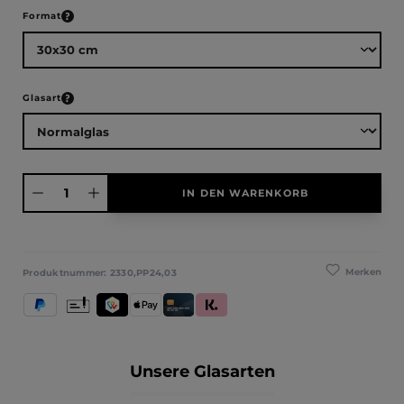
auswählen
Format
auswählen
Glasart
Produkt Anzahl: Gib den gewünschten Wert ein oder benutze die Schaltfläche
IN DEN WARENKORB
Merken
Produktnummer:
2330,PP24,03
PayPal
Vorkasse
TWINT
Apple Pay
Kredit- und Debitkarte
Klarna (Rechnung / Ratenkauf / Sofort)
Unsere Glasarten