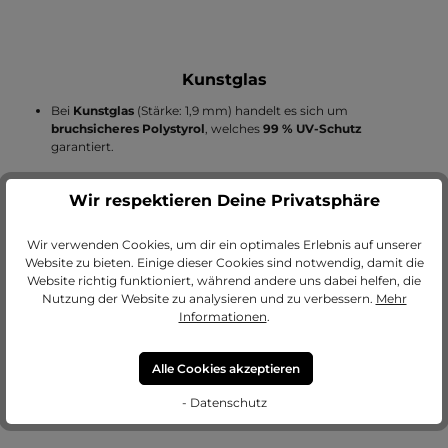
Kunstglas
Bei
Kunstglas
(Stärke: 1,9 mm) handelt es sich um
bruchsicheres Polystyrol
, welches
99 % UV-Schutz
garantiert.
Unser Kunstglas hat eine entspiegelte Seite, sodass es
Wir respektieren Deine Privatsphäre
optional auch als Antireflexglas genutzt werden kann.
Aufgepasst: Da Kunstglas kratzempfindlich ist, wird es
beidseitig mit einer Schutzfolie ausgestattet
, die vor der
Wir verwenden Cookies, um dir ein optimales Erlebnis auf unserer
Verwendung abgezogen werden sollte.
Website zu bieten. Einige dieser Cookies sind notwendig, damit die
Website richtig funktioniert, während andere uns dabei helfen, die
Nutzung der Website zu analysieren und zu verbessern.
Mehr
Ein großer Vorteil des Kunstglases ist das
geringe Gewicht
.
Informationen
.
Kunstwerke wie Kreidebilder und Kohlezeichnungen solltest
du nicht mit Kunstglas einrahmen, da sich
Alle Cookies akzeptieren
dieses elektrostatisch aufladen kann und dadurch die
- Datenschutz
einzelnen Farbpartikel anzieht.