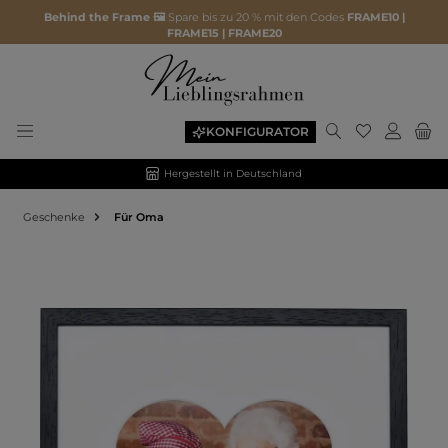
Behind the Frame 🖼️
Spare bis zu 20 % mit den Codes
FRAME10 |
FRAME15 | FRAME20
KONFIGURATOR
Hergestellt in Deutschland
Geschenke
Für Oma
Bildergalerie überspringen