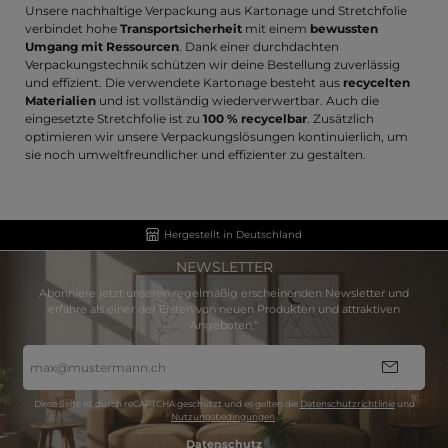
Unsere nachhaltige Verpackung aus Kartonage und Stretchfolie
verbindet hohe
Transportsicherheit
mit einem
bewussten
Umgang mit Ressourcen
. Dank einer durchdachten
Verpackungstechnik schützen wir deine Bestellung zuverlässig
und effizient. Die verwendete Kartonage besteht aus
recycelten
Materialien
und ist vollständig wiederverwertbar. Auch die
eingesetzte Stretchfolie ist zu
100 % recycelbar
. Zusätzlich
optimieren wir unsere Verpackungslösungen kontinuierlich, um
sie noch umweltfreundlicher und effizienter zu gestalten.
Hergestellt in Deutschland
NEWSLETTER
Abonniere jetzt unseren regelmäßig erscheinenden Newsletter und
erfahre als einer der Ersten von neuen Produkten und attraktiven
Angeboten.“
E-
Mail-
Adresse
*
Diese Seite ist durch reCAPTCHA geschützt und es gelten die
Datenschutzrichtlinie
und
Nutzungsbedingungen
.
Datenschutz