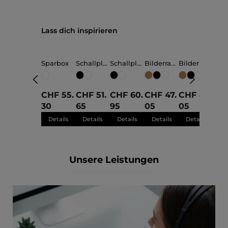
Produktgalerie überspringen
Lass dich inspirieren
Sparbox
Schallplat
Schallplat
Bilderrah
Bilderrah
Bild
tenrahme
tenrahme
men Herz
men Herz
men
n Paula
n Fiona
"Schön,
"Mama"
"Pa
klein
klein
dass es
30x30cm
30x
dich gibt"
CHF 55.
CHF 51.
CHF 60.
CHF 47.
CHF 47.
CHF
30x30cm
30
65
95
05
05
05
Details
Details
Details
Details
Details
De
Unsere Leistungen