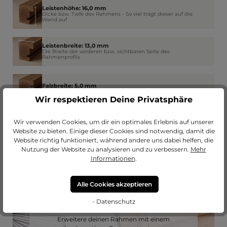
Leistenhöhe: 16,0 mm
Dicke bzw. Tiefe des Rahmens - So viel trägt dieser auf die
Wand auf
Leistenbreite: 13,0 mm
Die Breite der vorderen bzw. sichtbaren Seite des
Rahmenprofils
Falzbreite: 5,0 mm
Wie weit der Rahmen am Rand das Glas überdeckt
Wir respektieren Deine Privatsphäre
Wir verwenden Cookies, um dir ein optimales Erlebnis auf unserer
Website zu bieten. Einige dieser Cookies sind notwendig, damit die
Website richtig funktioniert, während andere uns dabei helfen, die
Nutzung der Website zu analysieren und zu verbessern.
Mehr
Informationen
.
Alle Cookies akzeptieren
- Datenschutz
Passendes Passepartout?
Erweitere deinen Rahmen mit einem