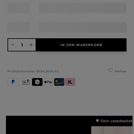
Produkt Anzahl: Gib den gewünschten Wert ein oder benutze die Schaltfläche
IN DEN WARENKORB
Merken
Produktnummer:
0234,2430,42
PayPal
Vorkasse
TWINT
Apple Pay
Kredit- und Debitkarte
Klarna (Rechnung / Ratenkauf / Sofort)
🌳 Fein verarbeitet