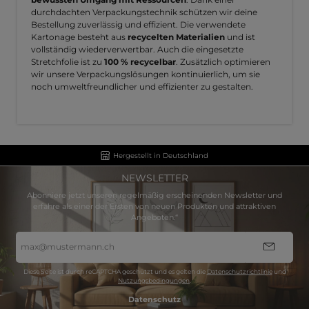
durchdachten Verpackungstechnik schützen wir deine
Bestellung zuverlässig und effizient. Die verwendete
Kartonage besteht aus
recycelten Materialien
und ist
vollständig wiederverwertbar. Auch die eingesetzte
Stretchfolie ist zu
100 % recycelbar
. Zusätzlich optimieren
wir unsere Verpackungslösungen kontinuierlich, um sie
noch umweltfreundlicher und effizienter zu gestalten.
Hergestellt in Deutschland
NEWSLETTER
Abonniere jetzt unseren regelmäßig erscheinenden Newsletter und
erfahre als einer der Ersten von neuen Produkten und attraktiven
Angeboten.“
E-
Mail-
Adresse
*
Diese Seite ist durch reCAPTCHA geschützt und es gelten die
Datenschutzrichtlinie
und
Nutzungsbedingungen
.
Datenschutz