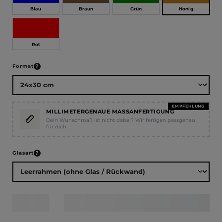
Honig
Blau
Braun
Grün
Rot
auswählen
Format
EMPFEHLUNG
MILLIMETERGENAUE MASSANFERTIGUNG
Dein Wunschmaß ist nicht dabei? Wir fertigen passgenau
für dich.
auswählen
Glasart