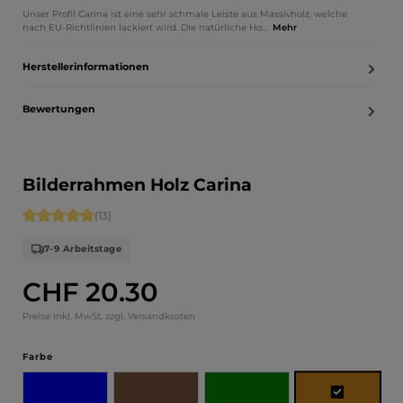
Unser Profil Carina ist eine sehr schmale Leiste aus Massivholz, welche
nach EU-Richtlinien lackiert wird. Die natürliche Ho…
Mehr
Herstellerinformationen
Bewertungen
Bilderrahmen Holz Carina
Durchschnittliche Bewertung von 5 von 5 Sternen
(13)
7-9 Arbeitstage
CHF 20.30
Regulärer Preis:
Preise inkl. MwSt. zzgl. Versandkosten
auswählen
Farbe