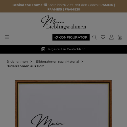
Behind the Frame 🖼️
Spare bis zu 20 % mit den Codes
FRAME10 |
FRAME15 | FRAME20
KONFIGURATOR
Hergestellt in Deutschland
Bilderrahmen
Bilderrahmen nach Material
Bilderrahmen aus Holz
Bildergalerie überspringen