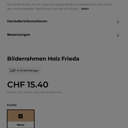
Das Profil Frieda ist ein massives Leistenprofil aus Kiefernholz, das durch
die unverarbeitete Oberfläche und die sichtbare…
Mehr
Herstellerinformationen
Bewertungen
Bilderrahmen Holz Frieda
7-9 Arbeitstage
CHF 15.40
Regulärer Preis:
Preise inkl. MwSt. zzgl. Versandkosten
auswählen
Farbe
Natur