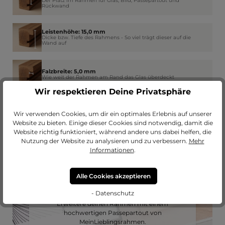
Der Platz im Rahmen für Glas, Bild, Passepartout und
Rückwand
Leistenhöhe: 15,0 mm
Dicke bzw. Tiefe des Rahmens - So viel trägt dieser auf die
Wand auf
Falzbreite: 5,0 mm
Wie weit der Rahmen am Rand das Glas überdeckt
Wir respektieren Deine Privatsphäre
Wir verwenden Cookies, um dir ein optimales Erlebnis auf unserer
Website zu bieten. Einige dieser Cookies sind notwendig, damit die
Website richtig funktioniert, während andere uns dabei helfen, die
Nutzung der Website zu analysieren und zu verbessern.
Mehr
Informationen
.
Alle Cookies akzeptieren
Passendes Passepartout?
- Datenschutz
Erweitere deinen Rahmen mit einem
hochwertigen Passepartout von
MeinLieblingsrahmen.