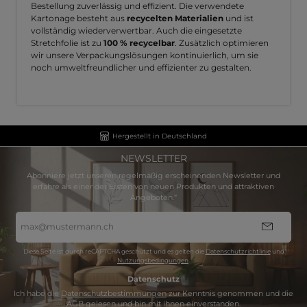
Bestellung zuverlässig und effizient. Die verwendete
Kartonage besteht aus
recycelten Materialien
und ist
vollständig wiederverwertbar. Auch die eingesetzte
Stretchfolie ist zu
100 % recycelbar
. Zusätzlich optimieren
wir unsere Verpackungslösungen kontinuierlich, um sie
noch umweltfreundlicher und effizienter zu gestalten.
Hergestellt in Deutschland
NEWSLETTER
Abonniere jetzt unseren regelmäßig erscheinenden Newsletter und
erfahre als einer der Ersten von neuen Produkten und attraktiven
Angeboten.“
E-
Mail-
Adresse
*
Diese Seite ist durch reCAPTCHA geschützt und es gelten die
Datenschutzrichtlinie
und
Nutzungsbedingungen
.
Datenschutz
Ich habe die
Datenschutzbestimmungen
zur Kenntnis genommen und die
AGB
gelesen und bin mit ihnen einverstanden.