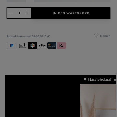
Produkt Anzahl: Gib den gewünschten Wert ein oder benutze die Schaltfläche
IN DEN WARENKORB
Merken
Produktnummer:
0450,0710,41
PayPal
Vorkasse
TWINT
Apple Pay
Kredit- und Debitkarte
Klarna (Rechnung / Ratenkauf / Sofort)
🌳 Massivholzrahme