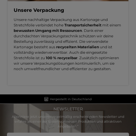
Unsere Verpackung
Unsere nachhaltige Verpackung aus Kartonage und
Stretchfolie verbindet hohe
Transportsicherheit
mit einem
bewussten Umgang mit Ressourcen
. Dank einer
durchdachten Verpackungstechnik schützen wir deine
Bestellung zuverlässig und effizient. Die verwendete
Kartonage besteht aus
recycelten Materialien
und ist
vollständig wiederverwertbar. Auch die eingesetzte
Stretchfolie ist zu
100 % recycelbar
. Zusätzlich optimieren
wir unsere Verpackungslösungen kontinuierlich, um sie
noch umweltfreundlicher und effizienter zu gestalten.
Hergestellt in Deutschland
NEWSLETTER
Abonniere jetzt unseren regelmäßig erscheinenden Newsletter und
erfahre als einer der Ersten von neuen Produkten und attraktiven
Angeboten.“
E-