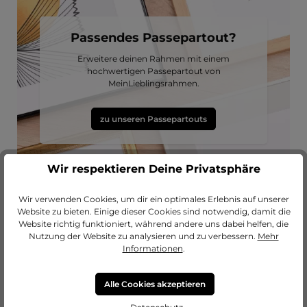
Passendes Passepartout?
Erweitere deinen Rahmen mit einem
hochwertigen Passepartout von
MeinLieblingsrahmen.
zu unseren Passepartouts
Wir respektieren Deine Privatsphäre
Wir verwenden Cookies, um dir ein optimales Erlebnis auf unserer
Website zu bieten. Einige dieser Cookies sind notwendig, damit die
Website richtig funktioniert, während andere uns dabei helfen, die
Nutzung der Website zu analysieren und zu verbessern.
Mehr
Informationen
.
Produktgalerie überspringen
Lass dich inspirieren
Alle Cookies akzeptieren
Durchschnittliche Bewertung von 5 von 5 Sternen
Durchschnittliche Bewertung von 5 vo
(4)
(1)