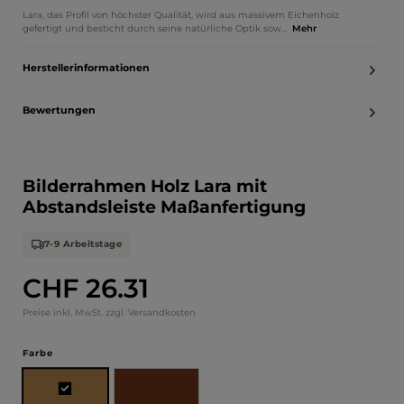
Lara, das Profil von höchster Qualität, wird aus massivem Eichenholz
gefertigt und besticht durch seine natürliche Optik sow…
Mehr
Herstellerinformationen
Bewertungen
Bilderrahmen Holz Lara mit
Abstandsleiste Maßanfertigung
7-9 Arbeitstage
CHF 26.31
Regulärer Preis:
Preise inkl. MwSt. zzgl. Versandkosten
auswählen
Farbe