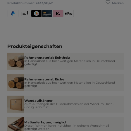
Merken
Produktnummer:
2433,SF,47
PayPal
Vorkasse
TWINT
Kredit- und Debitkarte
Klarna (Rechnung / Ratenkauf / Sofort)
Apple Pay
Produkteigenschaften
Rahmenmaterial: Echtholz
In Handarbeit aus hochwertigen Materialien in Deutschland
gefertigt
Rahmenmaterial: Eiche
In Handarbeit aus hochwertigen Materialien in Deutschland
gefertigt
Wandaufhänger
Zum Aufhängen des Bilderrahmens an der Wand im Hoch-
und Querformat
Maßanfertigung möglich
Dieser Rahmen kann individuell in deinem Wunschmaß
gefertigt werden