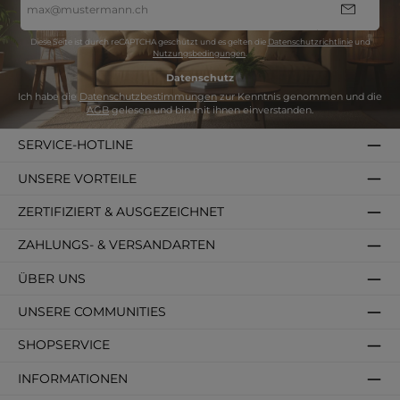
Mail-
Adresse
*
Diese Seite ist durch reCAPTCHA geschützt und es gelten die
Datenschutzrichtlinie
und
Nutzungsbedingungen
.
Datenschutz
Ich habe die
Datenschutzbestimmungen
zur Kenntnis genommen und die
AGB
gelesen und bin mit ihnen einverstanden.
SERVICE-HOTLINE
UNSERE VORTEILE
ZERTIFIZIERT & AUSGEZEICHNET
ZAHLUNGS- & VERSANDARTEN
ÜBER UNS
UNSERE COMMUNITIES
SHOPSERVICE
INFORMATIONEN