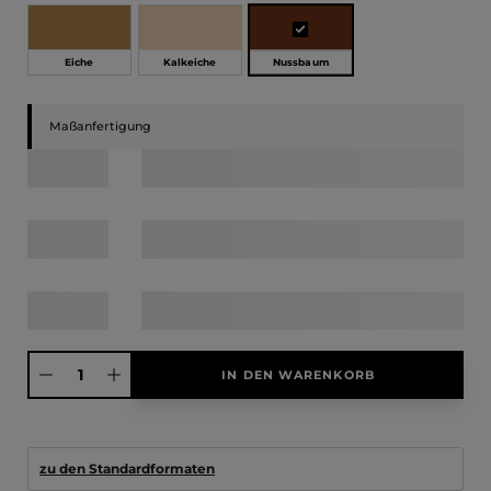
Nussbaum
Eiche
Kalkeiche
Maßanfertigung
Produkt Anzahl: Gib den gewünschten Wert ein oder benutze die Schaltfläche
IN DEN WARENKORB
zu den Standardformaten