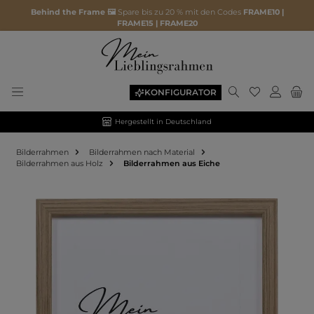
Behind the Frame 🖼️
Spare bis zu 20 % mit den Codes
FRAME10 |
FRAME15 | FRAME20
KONFIGURATOR
Hergestellt in Deutschland
Bilderrahmen
Bilderrahmen nach Material
Bilderrahmen aus Holz
Bilderrahmen aus Eiche
Bildergalerie überspringen