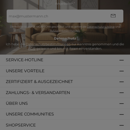
Angeboten.“
E-
Mail-
Adresse
*
Diese Seite ist durch reCAPTCHA geschützt und es gelten die
Datenschutzrichtlinie
und
Nutzungsbedingungen
.
Datenschutz
Ich habe die
Datenschutzbestimmungen
zur Kenntnis genommen und die
AGB
gelesen und bin mit ihnen einverstanden.
SERVICE-HOTLINE
UNSERE VORTEILE
ZERTIFIZIERT & AUSGEZEICHNET
ZAHLUNGS- & VERSANDARTEN
ÜBER UNS
UNSERE COMMUNITIES
SHOPSERVICE