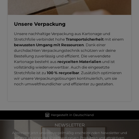
Unsere Verpackung
Unsere nachhaltige Verpackung aus Kartonage und
Stretchfolie verbindet hohe
Transportsicherheit
mit einem
bewussten Umgang mit Ressourcen
. Dank einer
durchdachten Verpackungstechnik schützen wir deine
Bestellung zuverlässig und effizient. Die verwendete
Kartonage besteht aus
recycelten Materialien
und ist
vollständig wiederverwertbar. Auch die eingesetzte
Stretchfolie ist zu
100 % recycelbar
. Zusätzlich optimieren
wir unsere Verpackungslösungen kontinuierlich, um sie
noch umweltfreundlicher und effizienter zu gestalten.
Hergestellt in Deutschland
NEWSLETTER
Abonniere jetzt unseren regelmäßig erscheinenden Newsletter und
erfahre als einer der Ersten von neuen Produkten und attraktiven