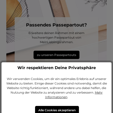
Passendes Passepartout?
Erweitere deinen Rahmen mit einem
hochwertigen Passepartout von
MeinLieblingsrahmen.
zu unseren Passepartouts
Wir respektieren Deine Privatsphäre
Wir verwenden Cookies, um dir ein optimales Erlebnis auf unserer
Website zu bieten. Einige dieser Cookies sind notwendig, damit die
Website richtig funktioniert, während andere uns dabei helfen, die
Nutzung der Website zu analysieren und zu verbessern.
Mehr
Informationen
.
Alle Cookies akzeptieren
Produktgalerie überspringen
Lass dich inspirieren