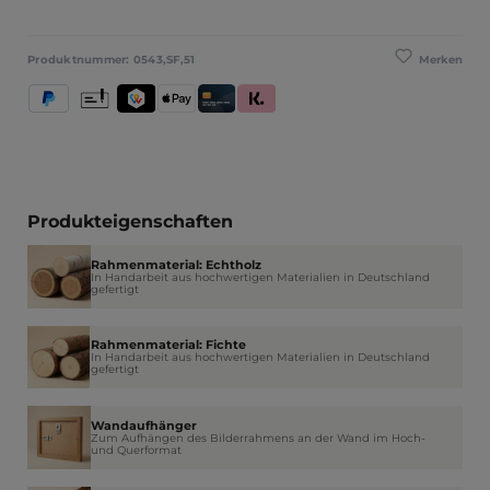
Merken
Produktnummer:
0543,SF,51
PayPal
Vorkasse
TWINT
Apple Pay
Kredit- und Debitkarte
Klarna (Rechnung / Ratenkauf / Sofort)
Produkteigenschaften
Rahmenmaterial: Echtholz
In Handarbeit aus hochwertigen Materialien in Deutschland
gefertigt
Rahmenmaterial: Fichte
In Handarbeit aus hochwertigen Materialien in Deutschland
gefertigt
Wandaufhänger
Zum Aufhängen des Bilderrahmens an der Wand im Hoch-
und Querformat