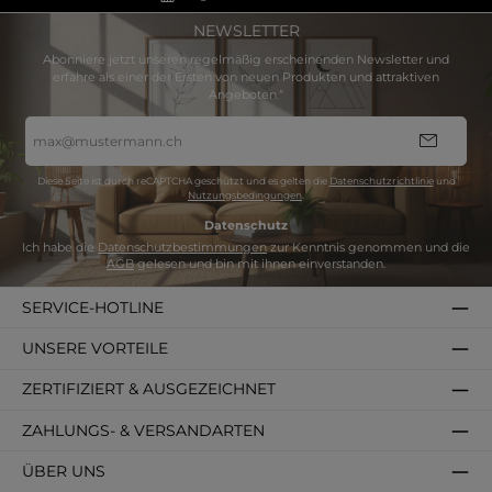
NEWSLETTER
Abonniere jetzt unseren regelmäßig erscheinenden Newsletter und
erfahre als einer der Ersten von neuen Produkten und attraktiven
Angeboten.“
E-
Mail-
Adresse
*
Diese Seite ist durch reCAPTCHA geschützt und es gelten die
Datenschutzrichtlinie
und
Nutzungsbedingungen
.
Datenschutz
Ich habe die
Datenschutzbestimmungen
zur Kenntnis genommen und die
AGB
gelesen und bin mit ihnen einverstanden.
SERVICE-HOTLINE
UNSERE VORTEILE
ZERTIFIZIERT & AUSGEZEICHNET
ZAHLUNGS- & VERSANDARTEN
ÜBER UNS