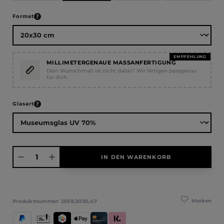
auswählen
Format
EMPFEHLUNG
MILLIMETERGENAUE MASSANFERTIGUNG
Dein Wunschmaß ist nicht dabei? Wir fertigen passgenau
für dich.
auswählen
Glasart
Produkt Anzahl: Gib den gewünschten Wert ein oder benutze die Schaltfläche
IN DEN WARENKORB
Merken
Produktnummer:
2559,2030,47
PayPal
Vorkasse
TWINT
Apple Pay
Kredit- und Debitkarte
Klarna (Rechnung / Ratenkauf / Sofort)