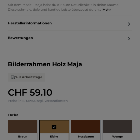
Mit dem Modell Maja holst du dir pure Natürlichkeit in deine Räume.
Diese schmale, tiefe und kantige Leiste überzeugt durch…
Mehr
Herstellerinformationen
Bewertungen
Bilderrahmen Holz Maja
7-9 Arbeitstage
CHF 59.10
Regulärer Preis:
Preise inkl. MwSt. zzgl. Versandkosten
auswählen
Farbe
Eiche
Braun
Nussbaum
Wenge