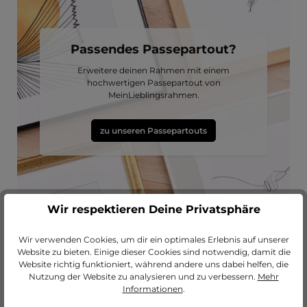
Passendes Passepartout?
Erweitere deinen Rahmen mit einem
hochwertigen Passepartout von
MeinLieblingsrahmen.
zu unseren Passepartouts
Wir respektieren Deine Privatsphäre
Wir verwenden Cookies, um dir ein optimales Erlebnis auf unserer
Website zu bieten. Einige dieser Cookies sind notwendig, damit die
Website richtig funktioniert, während andere uns dabei helfen, die
Nutzung der Website zu analysieren und zu verbessern.
Mehr
Produktgalerie überspringen
Lass dich inspirieren
Informationen
.