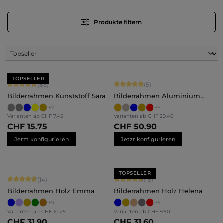
Produkte filtern
TOPSELLER
Durchschnittliche Bewertung von 4.71 von 5 Sternen
Durchschnittliche Bewertung von 5 
(85)
(5)
Bilderrahmen Kunststoff Sara
Bilderrahmen Aluminium
Luca
+
7
+
5
Varianten ab
CHF 7.45
Varianten ab
CHF 29.40
CHF 15.75
CHF 50.90
Jetzt konfigurieren
Jetzt konfigurieren
TOPSELLER
Durchschnittliche Bewertung von 4.86 von 5 Sternen
Durchschnittliche Bewertung von 4.
(14)
(15)
Bilderrahmen Holz Emma
Bilderrahmen Holz Helena
+
9
+
5
Varianten ab
CHF 10.25
Varianten ab
CHF 9.50
CHF 31.90
CHF 31.60