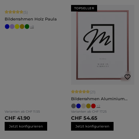
TOPSELLER
Durchschnittliche Bewertung von 5 von 5 Sternen
(5)
Bilderrahmen Holz Paula
+
8
Durchschnittliche Bewertung von 5 
(21)
Bilderrahmen Aluminium
Mika
+
2
Varianten ab
CHF 11.55
Varianten ab
CHF 17.25
CHF 41.90
CHF 54.65
Jetzt konfigurieren
Jetzt konfigurieren