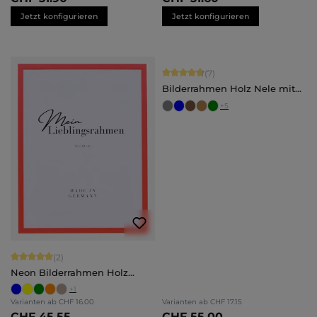
Jetzt konfigurieren
Jetzt konfigurieren
Durchschnittliche Bewertung von 4.
(7)
Bilderrahmen Holz Nele mit
Abstandsleiste
+
5
Durchschnittliche Bewertung von 5 von 5 Sternen
(2)
Neon Bilderrahmen Holz
Bonnie
+
1
Varianten ab
CHF 16.00
Varianten ab
CHF 17.15
CHF 45.55
CHF 55.00