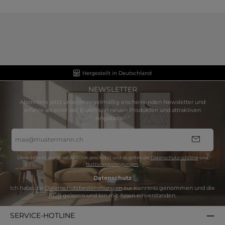
Hergestellt in Deutschland
NEWSLETTER
Abonniere jetzt unseren regelmäßig erscheinenden Newsletter und
erfahre als einer der Ersten von neuen Produkten und attraktiven
Angeboten.“
E-
Mail-
Adresse
*
Diese Seite ist durch reCAPTCHA geschützt und es gelten die
Datenschutzrichtlinie
und
Nutzungsbedingungen
.
Datenschutz
Ich habe die
Datenschutzbestimmungen
zur Kenntnis genommen und die
AGB
gelesen und bin mit ihnen einverstanden.
SERVICE-HOTLINE