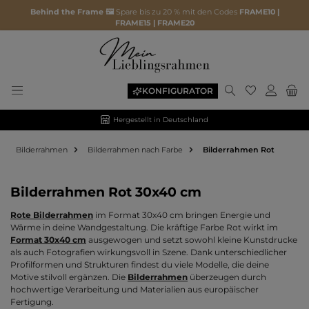
Behind the Frame 🖼️
Spare bis zu 20 % mit den Codes
FRAME10 |
FRAME15 | FRAME20
Du hast 0 P
KONFIGURATOR
Hergestellt in Deutschland
Bilderrahmen
Bilderrahmen nach Farbe
Bilderrahmen Rot
Bilderrahmen Rot 30x40 cm
Rote Bilderrahmen
im Format 30x40 cm bringen Energie und
Wärme in deine Wandgestaltung. Die kräftige Farbe Rot wirkt im
Format 30x40 cm
ausgewogen und setzt sowohl kleine Kunstdrucke
als auch Fotografien wirkungsvoll in Szene. Dank unterschiedlicher
Profilformen und Strukturen findest du viele Modelle, die deine
Motive stilvoll ergänzen. Die
Bilderrahmen
überzeugen durch
hochwertige Verarbeitung und Materialien aus europäischer
Fertigung.