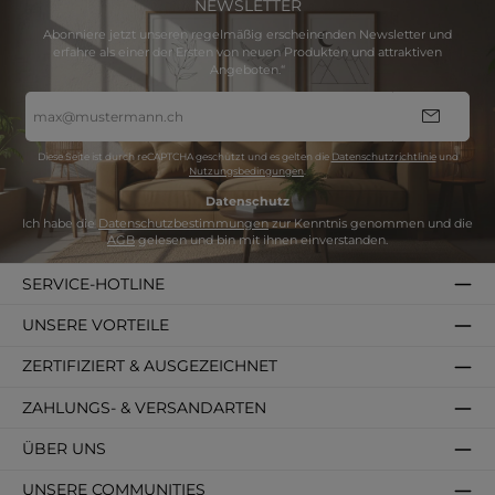
NEWSLETTER
Abonniere jetzt unseren regelmäßig erscheinenden Newsletter und
erfahre als einer der Ersten von neuen Produkten und attraktiven
Angeboten.“
E-
Mail-
Adresse
*
Diese Seite ist durch reCAPTCHA geschützt und es gelten die
Datenschutzrichtlinie
und
Nutzungsbedingungen
.
Datenschutz
Ich habe die
Datenschutzbestimmungen
zur Kenntnis genommen und die
AGB
gelesen und bin mit ihnen einverstanden.
SERVICE-HOTLINE
UNSERE VORTEILE
ZERTIFIZIERT & AUSGEZEICHNET
ZAHLUNGS- & VERSANDARTEN
ÜBER UNS
UNSERE COMMUNITIES