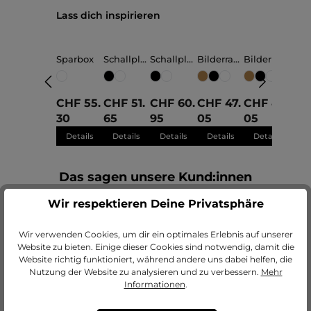
Produktgalerie überspringen
Lass dich inspirieren
Sparbox
Schallplat
Schallplat
Bilderrah
Bilderrah
Bild
tenrahme
tenrahme
men Herz
men Herz
men
n Paula
n Fiona
"Schön,
"Mama"
"Pa
klein
klein
dass es
30x30cm
30x
dich gibt"
CHF 55.
CHF 51.
CHF 60.
CHF 47.
CHF 47.
CHF
30x30cm
30
65
95
05
05
05
Details
Details
Details
Details
Details
De
Das sagen unsere Kund:innen
Wir respektieren Deine Privatsphäre
Unsere Leistungen
Wir verwenden Cookies, um dir ein optimales Erlebnis auf unserer
Website zu bieten. Einige dieser Cookies sind notwendig, damit die
Website richtig funktioniert, während andere uns dabei helfen, die
Nutzung der Website zu analysieren und zu verbessern.
Mehr
Informationen
.