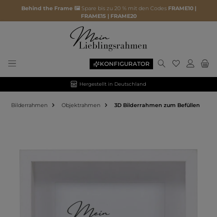
Behind the Frame 🖼️
Spare bis zu 20 % mit den Codes
FRAME10 |
FRAME15 | FRAME20
KONFIGURATOR
Hergestellt in Deutschland
Bilderrahmen
Objektrahmen
3D Bilderrahmen zum Befüllen
Bildergalerie überspringen