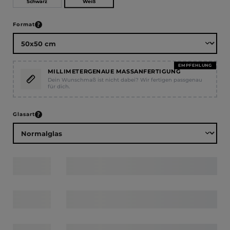
Weiß
Schwarz
auswählen
Format
EMPFEHLUNG
MILLIMETERGENAUE MASSANFERTIGUNG
Dein Wunschmaß ist nicht dabei? Wir fertigen passgenau
für dich.
auswählen
Glasart