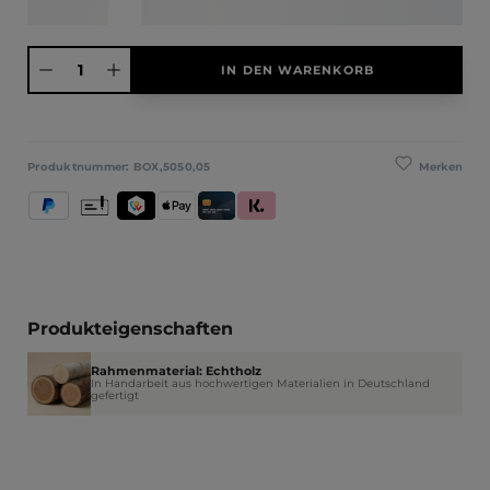
Produkt Anzahl: Gib den gewünschten Wert ein oder benutze die Schaltfläche
IN DEN WARENKORB
Merken
Produktnummer:
BOX,5050,05
PayPal
Vorkasse
TWINT
Apple Pay
Kredit- und Debitkarte
Klarna (Rechnung / Ratenkauf / Sofort)
Produkteigenschaften
Rahmenmaterial: Echtholz
In Handarbeit aus hochwertigen Materialien in Deutschland
gefertigt