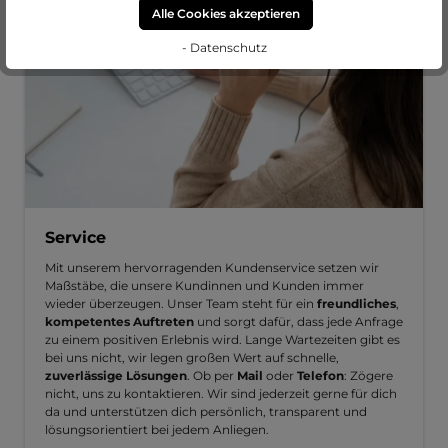
Alle Cookies akzeptieren
- Datenschutz
Service
Mit unserem hervorragenden Kundenservice setzen wir
Maßstäbe, die unsere Kundinnen und Kunden immer
wieder überzeugen. Unser Team steht für ein
freundliches
,
kompetentes Auftreten
und sorgt dafür, dass jede Anfrage
zu einem positiven Erlebnis wird. Lange Wartezeiten gibt es
bei uns nicht, wir legen großen Wert auf schnelle,
zuverlässige Lösungen
. Ob per
Mail
oder
Telefon
: Zögere
nicht, uns zu kontaktieren. Wir sind jederzeit gerne für dich
da und unterstützen dich persönlich, transparent und
lösungsorientiert bei jedem Anliegen.