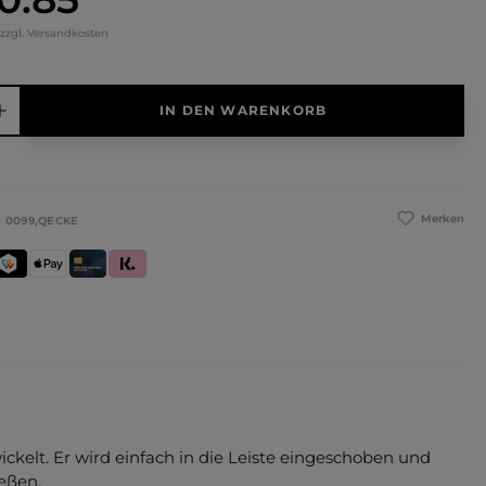
 zzgl. Versandkosten
hl: Gib den gewünschten Wert ein oder benutze die Schaltfläche
IN DEN WARENKORB
Merken
:
0099,QECKE
se
WINT
Apple Pay
Kredit- und Debitkarte
Klarna (Rechnung / Ratenkauf / Sofort)
kelt. Er wird einfach in die Leiste eingeschoben und
eßen.