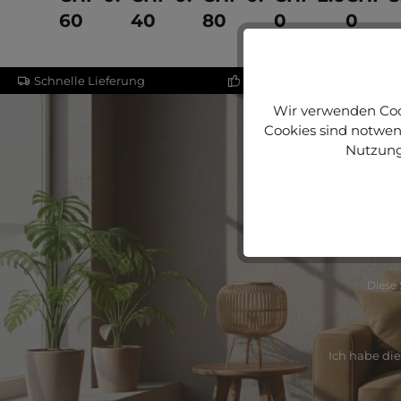
60
40
80
0
0
Details
Details
Details
Details
Jetzt 
Schnelle Lieferung
Direkt vom Hersteller
Wir verwenden Cook
Cookies sind notwend
Nutzung
Abonniere j
Diese 
Ich habe di