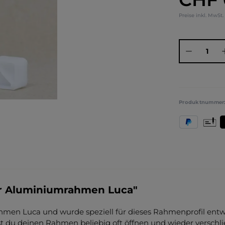
Preise inkl. MwSt.
Produkt Anza
Produktnummer
PayPal
Vorkas
T
ür Aluminiumrahmen Luca"
hmen Luca und wurde speziell für dieses Rahmenprofil entwic
du deinen Rahmen beliebig oft öffnen und wieder verschli