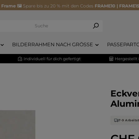
 Frame 🖼️
Spare bis zu 20 % mit den Codes
FRAME10 | FRAME15
BILDERRAHMEN NACH GRÖSSE
PASSEPART
Individuell für dich gefertigt
Hergestellt
Eckver
Alumi
7-9 Arbeits
CHF 
Regulärer Pr