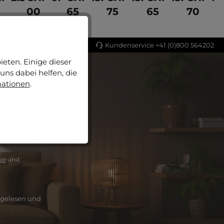
00
65
75
65
70
urieren
etails
Jetzt konfigurieren
Details
Details
Details
Details
 in Deutschland
Kundenservice +41 (0)800 564202
eten. Einige dieser
uns dabei helfen, die
mationen
.
ls einer der
ie
und
gelesen und