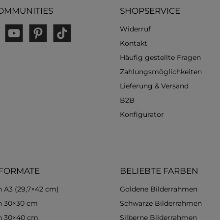
OMMUNITIES
SHOPSERVICE
Widerruf
gram
YouTube
Pinterest
TikTok
Kontakt
Häufig gestellte Fragen
Zahlungsmöglichkeiten
Lieferung & Versand
B2B
Konfigurator
 FORMATE
BELIEBTE FARBEN
 A3 (29,7×42 cm)
Goldene Bilderrahmen
n 30×30 cm
Schwarze Bilderrahmen
n 30×40 cm
Silberne Bilderrahmen