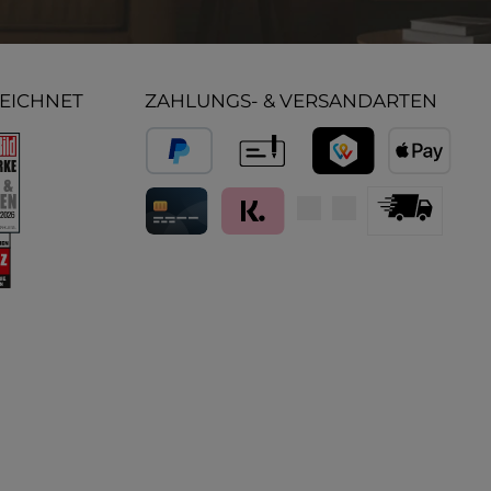
ZEICHNET
ZAHLUNGS- & VERSANDARTEN
PayPal
Vorkasse
TWINT
Apple Pay
Kredit- und Debitkarte
Klarna (Rechnung / Ratenkauf / Sof
Standard