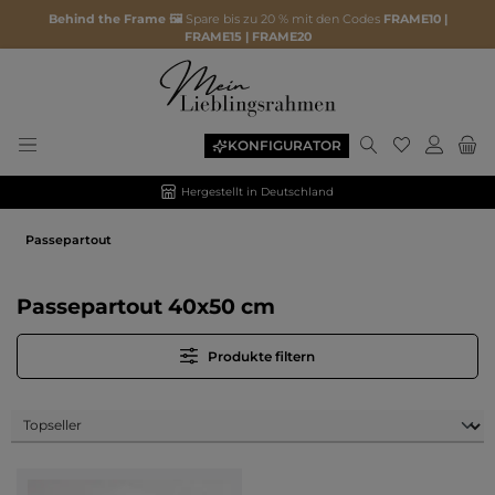
Behind the Frame 🖼️
Spare bis zu 20 % mit den Codes
FRAME10 |
FRAME15 | FRAME20
Du hast 0 P
KONFIGURATOR
Hergestellt in Deutschland
Passepartout
Passepartout 40x50 cm
Produkte filtern