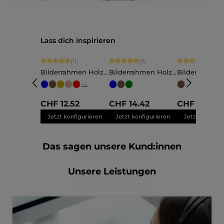
Produktgalerie überspringen
Lass dich inspirieren
Durchschnittliche Bewertung von 5 von 5 Sternen
Durchschnittliche Bewertung von 5 vo
Durchschnittli
(11)
(9)
(9)
Bilderrahmen Holz
Bilderrahmen Holz
Bilderrahmen
Ava
Annelie
Martha
+
5
Maßanfertigung
Maßanfertigung
Maßanfertigu
CHF 12.52
CHF 14.42
CHF 12.43
Jetzt konfigurieren
Jetzt konfigurieren
Jetzt konfigu
Das sagen unsere Kund:innen
Unsere Leistungen