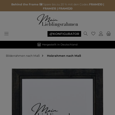
Behind the Frame 🖼️
Spare bis zu 20 % mit den Codes
FRAME10 |
FRAME15 | FRAME20
KONFIGURATOR
Hergestellt in Deutschland
Bilderrahmen nach Maß
Holzrahmen nach Maß
Bildergalerie überspringen