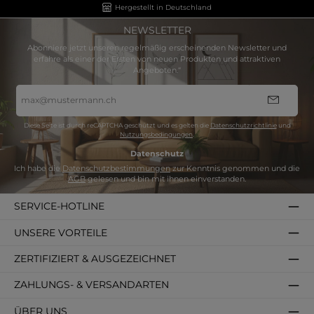
Hergestellt in Deutschland
NEWSLETTER
Abonniere jetzt unseren regelmäßig erscheinenden Newsletter und
erfahre als einer der Ersten von neuen Produkten und attraktiven
Angeboten.“
E-
Mail-
Adresse
*
Diese Seite ist durch reCAPTCHA geschützt und es gelten die
Datenschutzrichtlinie
und
Nutzungsbedingungen
.
Datenschutz
Ich habe die
Datenschutzbestimmungen
zur Kenntnis genommen und die
AGB
gelesen und bin mit ihnen einverstanden.
SERVICE-HOTLINE
UNSERE VORTEILE
ZERTIFIZIERT & AUSGEZEICHNET
ZAHLUNGS- & VERSANDARTEN
ÜBER UNS