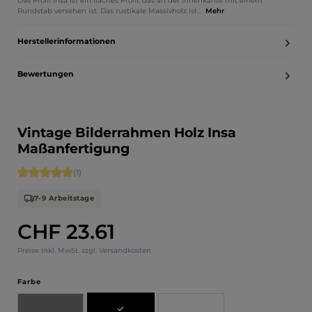
Das Profil Insa ist ein flaches Profil, das an der Innenkante mit einem
Rundstab versehen ist. Das rustikale Massivholz ist…
Mehr
Herstellerinformationen
Bewertungen
Vintage Bilderrahmen Holz Insa
Maßanfertigung
Durchschnittliche Bewertung von 5 von 5 Sternen
(1)
7-9 Arbeitstage
CHF 23.61
Regulärer Preis:
Preise inkl. MwSt. zzgl. Versandkosten
auswählen
Farbe