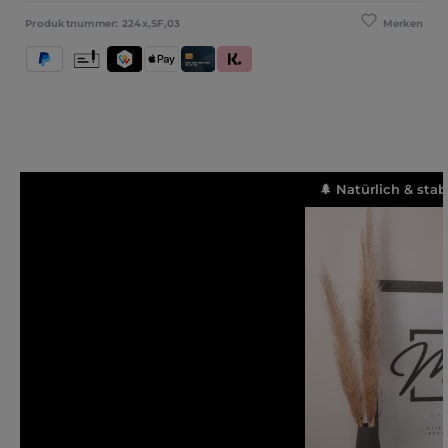
Merken
Produktnummer:
224x,SF,03
PayPal
Vorkasse
TWINT
Apple Pay
Kredit- und Debitkarte
Klarna (Rechnung / Ratenkauf / Sofort)
🌲 Natürlich & stab