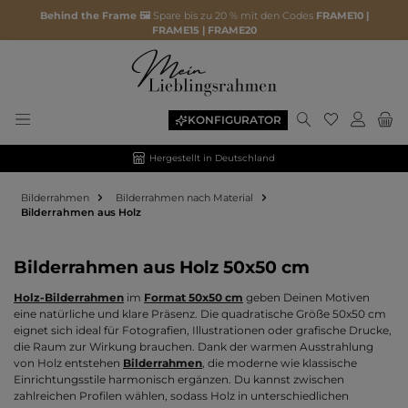
Behind the Frame 🖼️
Spare bis zu 20 % mit den Codes
FRAME10 |
FRAME15 | FRAME20
Du hast 0 P
KONFIGURATOR
Hergestellt in Deutschland
Bilderrahmen
Bilderrahmen nach Material
Bilderrahmen aus Holz
Bilderrahmen aus Holz 50x50 cm
Holz-Bilderrahmen
im
Format 50x50 cm
geben Deinen Motiven
eine natürliche und klare Präsenz. Die quadratische Größe 50x50 cm
eignet sich ideal für Fotografien, Illustrationen oder grafische Drucke,
die Raum zur Wirkung brauchen. Dank der warmen Ausstrahlung
von Holz entstehen
Bilderrahmen
, die moderne wie klassische
Einrichtungsstile harmonisch ergänzen. Du kannst zwischen
zahlreichen Profilen wählen, sodass Holz in unterschiedlichen