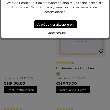
Website richtig funktioniert, während andere uns dabei helfen, die
Vintage Bilderrahmen Holz
Nutzung der Website zu analysieren und zu verbessern.
Mehr
Lysann
Informationen
.
Alle Cookies akzeptieren
- Datenschutz
Durchschnittliche Bewertung von 5 
(1)
Bilderrahmen Holz Lea
Varianten ab
CHF 22.90
Varianten ab
CHF 14.90
CHF 88.60
CHF 73.70
Jetzt konfigurieren
Jetzt konfigurieren
Durchschnittliche Bewertung von 5 von 5 Sternen
Durchschnittliche Bewertung von 5 
(2)
(3)