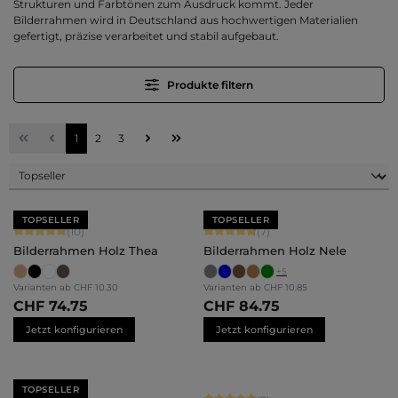
Strukturen und Farbtönen zum Ausdruck kommt. Jeder
Bilderrahmen wird in Deutschland aus hochwertigen Materialien
gefertigt, präzise verarbeitet und stabil aufgebaut.
Produkte filtern
Seite
Seite
Seite
1
2
3
TOPSELLER
TOPSELLER
Durchschnittliche Bewertung von 5 von 5 Sternen
Durchschnittliche Bewertung von 4.
(10)
(7)
Bilderrahmen Holz Thea
Bilderrahmen Holz Nele
+
5
Varianten ab
CHF 10.30
Varianten ab
CHF 10.85
CHF 74.75
CHF 84.75
Jetzt konfigurieren
Jetzt konfigurieren
TOPSELLER