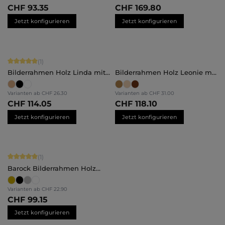
CHF 93.35
CHF 169.80
Jetzt konfigurieren
Jetzt konfigurieren
Durchschnittliche Bewertung von 5 von 5 Sternen
(1)
Bilderrahmen Holz Linda mit
Bilderrahmen Holz Leonie mit
Abstandsleiste
Abstandsleiste
Varianten ab
CHF 26.30
Varianten ab
CHF 31.00
CHF 114.05
CHF 118.10
Jetzt konfigurieren
Jetzt konfigurieren
Durchschnittliche Bewertung von 5 von 5 Sternen
(1)
Barock Bilderrahmen Holz
Lilly
Varianten ab
CHF 22.90
CHF 99.15
Jetzt konfigurieren