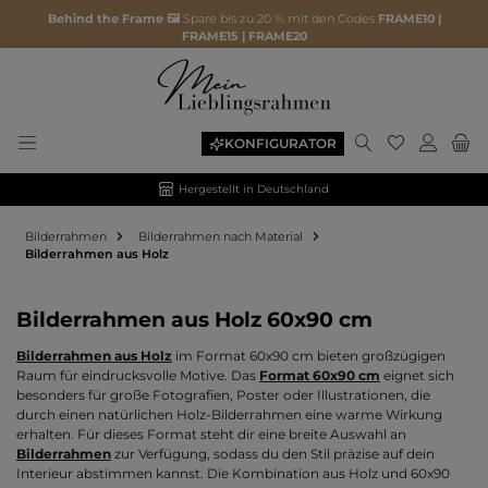
Behind the Frame 🖼️
Spare bis zu 20 % mit den Codes
FRAME10 |
FRAME15 | FRAME20
Du hast 0 P
KONFIGURATOR
Hergestellt in Deutschland
Bilderrahmen
Bilderrahmen nach Material
Bilderrahmen aus Holz
Bilderrahmen aus Holz 60x90 cm
Bilderrahmen aus Holz
im Format 60x90 cm bieten großzügigen
Raum für eindrucksvolle Motive. Das
Format 60x90 cm
eignet sich
besonders für große Fotografien, Poster oder Illustrationen, die
durch einen natürlichen Holz-Bilderrahmen eine warme Wirkung
erhalten. Für dieses Format steht dir eine breite Auswahl an
Bilderrahmen
zur Verfügung, sodass du den Stil präzise auf dein
Interieur abstimmen kannst. Die Kombination aus Holz und 60x90