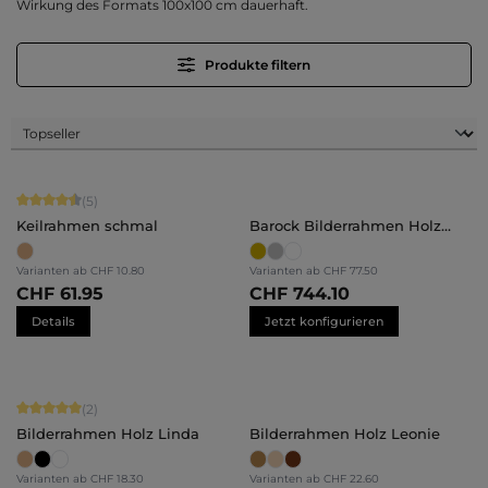
Wirkung des Formats 100x100 cm dauerhaft.
Produkte filtern
Durchschnittliche Bewertung von 4.6 von 5 Sternen
(5)
Keilrahmen schmal
Barock Bilderrahmen Holz
Victoria
Varianten ab
CHF 10.80
Varianten ab
CHF 77.50
CHF 61.95
CHF 744.10
Details
Jetzt konfigurieren
Durchschnittliche Bewertung von 5 von 5 Sternen
(2)
Bilderrahmen Holz Linda
Bilderrahmen Holz Leonie
Varianten ab
CHF 18.30
Varianten ab
CHF 22.60