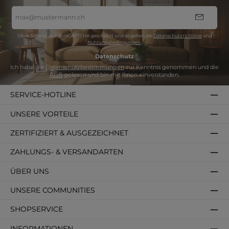
E-
Mail-
Adresse
*
Diese Seite ist durch reCAPTCHA geschützt und es gelten die
Datenschutzrichtlinie
und
Nutzungsbedingungen
.
Datenschutz
Ich habe die
Datenschutzbestimmungen
zur Kenntnis genommen und die
AGB
gelesen und bin mit ihnen einverstanden.
SERVICE-HOTLINE
UNSERE VORTEILE
ZERTIFIZIERT & AUSGEZEICHNET
ZAHLUNGS- & VERSANDARTEN
ÜBER UNS
UNSERE COMMUNITIES
SHOPSERVICE
INFORMATIONEN