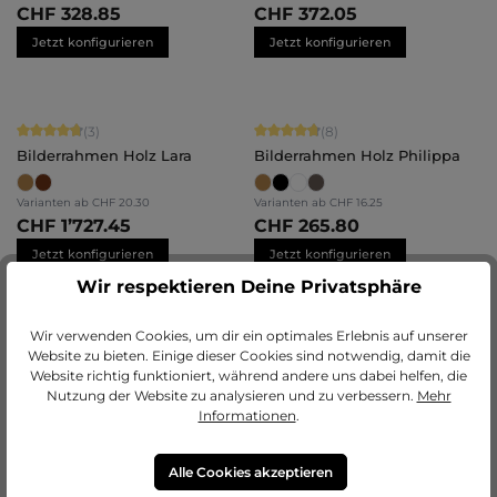
CHF 328.85
CHF 372.05
Jetzt konfigurieren
Jetzt konfigurieren
Durchschnittliche Bewertung von 4.67 von 5 Sternen
Durchschnittliche Bewertung von 4.
(3)
(8)
Bilderrahmen Holz Lara
Bilderrahmen Holz Philippa
Varianten ab
CHF 20.30
Varianten ab
CHF 16.25
CHF 1’727.45
CHF 265.80
Jetzt konfigurieren
Jetzt konfigurieren
Wir respektieren Deine Privatsphäre
Wir verwenden Cookies, um dir ein optimales Erlebnis auf unserer
Durchschnittliche Bewertung von 5 von 5 Sternen
(11)
Website zu bieten. Einige dieser Cookies sind notwendig, damit die
Barock Bilderrahmen Holz
Keilrahmen breit
Website richtig funktioniert, während andere uns dabei helfen, die
Olivia
Nutzung der Website zu analysieren und zu verbessern.
Mehr
Informationen
.
Varianten ab
CHF 28.70
Varianten ab
CHF 14.30
CHF 486.50
CHF 78.10
Jetzt konfigurieren
Details
Alle Cookies akzeptieren