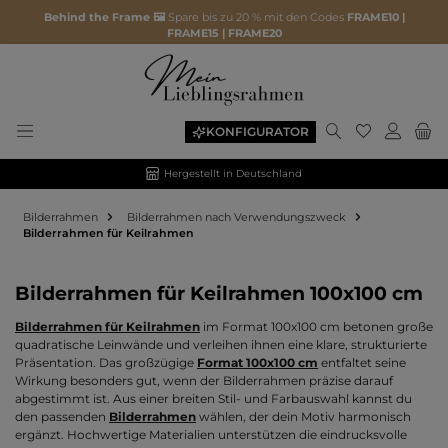
Behind the Frame 🖼️
Spare bis zu 20 % mit den Codes
FRAME10 |
FRAME15 | FRAME20
Du hast 0 P
KONFIGURATOR
Hergestellt in Deutschland
Bilderrahmen
Bilderrahmen nach Verwendungszweck
Bilderrahmen für Keilrahmen
Bilderrahmen für Keilrahmen 100x100 cm
Bilderrahmen für Keilrahmen
im Format 100x100 cm betonen große
quadratische Leinwände und verleihen ihnen eine klare, strukturierte
Präsentation. Das großzügige
Format 100x100 cm
entfaltet seine
Wirkung besonders gut, wenn der Bilderrahmen präzise darauf
abgestimmt ist. Aus einer breiten Stil- und Farbauswahl kannst du
den passenden
Bilderrahmen
wählen, der dein Motiv harmonisch
ergänzt. Hochwertige Materialien unterstützen die eindrucksvolle