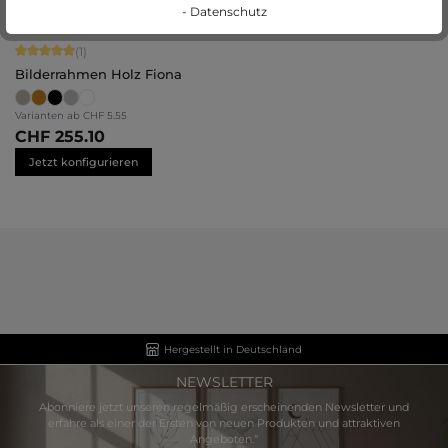
- Datenschutz
Durchschnittliche Bewertung von 5 von 5 Sternen
(1)
Bilderrahmen Holz Fiona
Varianten ab
CHF 5.55
CHF 255.10
Jetzt konfigurieren
Hergestellt in Deutschland
NEWSLETTER
Abonniere jetzt unseren regelmäßig erscheinenden Newsletter und
erfahre als einer der Ersten von neuen Produkten und attraktiven
Angeboten.“