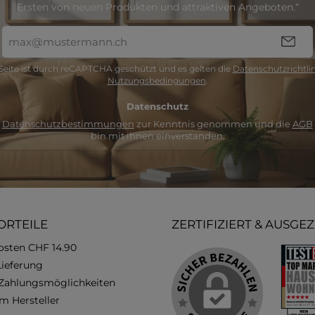
Ersten von neuen Produkten und attraktiven Angeboten.“
E-
Mail-
Adresse
Seite ist durch reCAPTCHA geschützt und es gelten die
Datenschutzrichtlin
*
Nutzungsbedingungen
.
Datenschutz
e
Datenschutzbestimmungen
zur Kenntnis genommen und die
AGB
bin mit ihnen einverstanden.
ORTEILE
ZERTIFIZIERT & AUSGE
osten CHF 14.90
Lieferung
 Zahlungsmöglichkeiten
m Hersteller