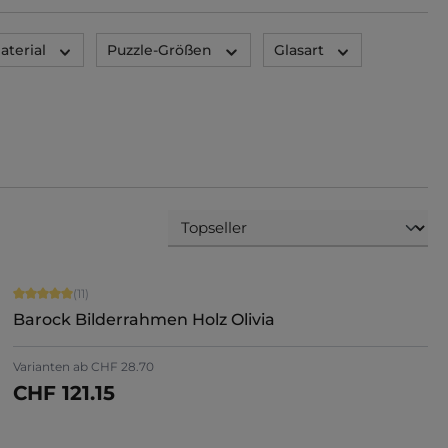
aterial
Puzzle-Größen
Glasart
Durchschnittliche Bewertung von 5 von 5 Sternen
(11)
Barock Bilderrahmen Holz Olivia
Varianten ab
CHF 28.70
CHF 121.15
Jetzt konfigurieren