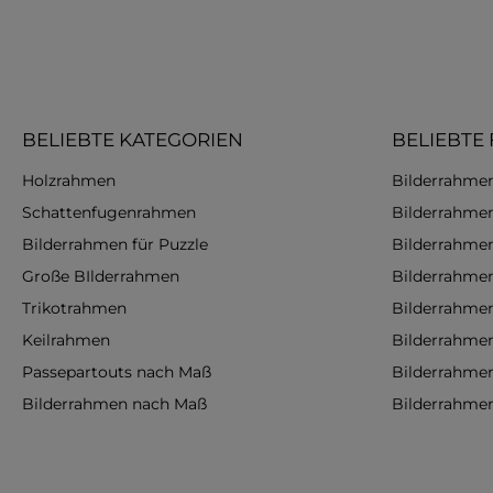
BELIEBTE KATEGORIEN
BELIEBTE
Holzrahmen
Bilderrahmen
Schattenfugenrahmen
Bilderrahme
Bilderrahmen für Puzzle
Bilderrahme
Große BIlderrahmen
Bilderrahme
Trikotrahmen
Bilderrahme
Keilrahmen
Bilderrahme
Passepartouts nach Maß
Bilderrahme
Bilderrahmen nach Maß
Bilderrahme