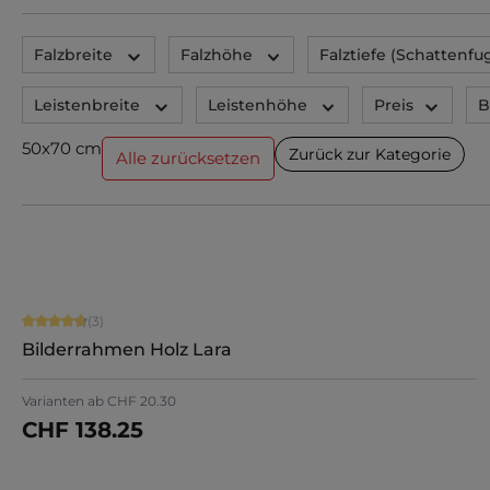
Falzbreite
Falzhöhe
Falztiefe (Schattenf
Leistenbreite
Leistenhöhe
Preis
B
50x70 cm
Zurück zur Kategorie
Alle zurücksetzen
Durchschnittliche Bewertung von 4.67 von 5 Sternen
(3)
Bilderrahmen Holz Lara
Varianten ab
CHF 20.30
CHF 138.25
Jetzt konfigurieren