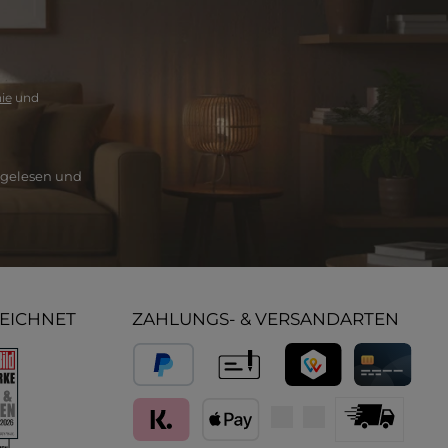
ie
und
gelesen und
ZEICHNET
ZAHLUNGS- & VERSANDARTEN
PayPal
Vorkasse
TWINT
Kredit- und D