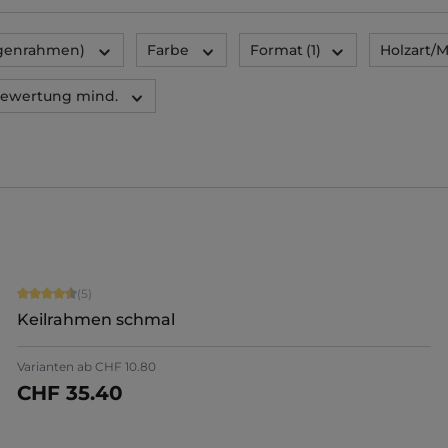
ugenrahmen)
Farbe
Format
(1)
Holzart/M
ewertung mind.
Durchschnittliche Bewertung von 4.6 von 5 Sternen
(5)
Keilrahmen schmal
Varianten ab
CHF 10.80
CHF 35.40
Details