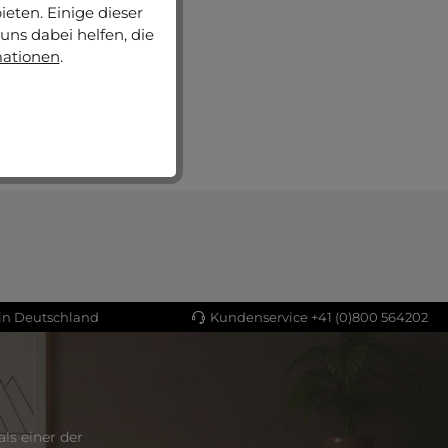
eten. Einige dieser
uns dabei helfen, die
mationen
.
 in Deutschland
Kundenservice +41 (0)800 564202
ls einer der