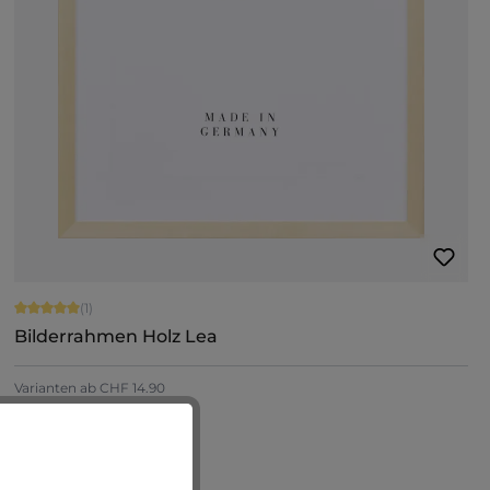
Durchschnittliche Bewertung von 5 von 5 Sternen
(1)
Bilderrahmen Holz Lea
Varianten ab
CHF 14.90
CHF 85.75
Jetzt konfigurieren