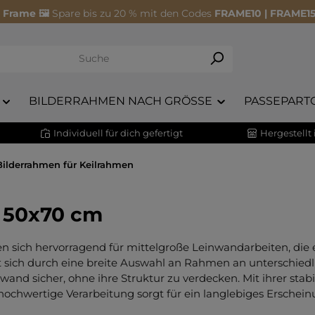
 Frame 🖼️
Spare bis zu 20 % mit den Codes
FRAME10 | FRAME15
BILDERRAHMEN NACH GRÖSSE
PASSEPART
Individuell für dich gefertigt
Hergestellt
Bilderrahmen für Keilrahmen
n 50x70 cm
 sich hervorragend für mittelgroße Leinwandarbeiten, die 
st sich durch eine breite Auswahl an Rahmen an unterschiedl
wand sicher, ohne ihre Struktur zu verdecken. Mit ihrer sta
hwertige Verarbeitung sorgt für ein langlebiges Erscheinu