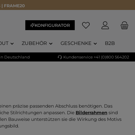
 | FRAME20
Du hast 0 Produkte a
KONFIGURATOR
OUT
ZUBEHÖR
GESCHENKE
B2B
 in Deutschland
Kundenservice +41 (0)800 564202
einen präzise passenden Abschluss benötigen. Das
iche Stilrichtungen anpassen. Die
Bilderrahmen
sind
bilen Bauweise unterstützen sie die Wirkung des Motivs
ngsbild.