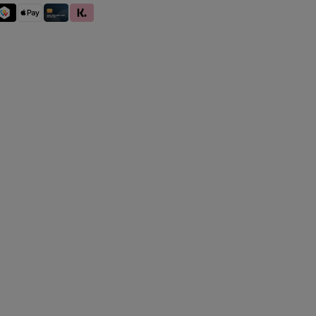
se
WINT
Apple Pay
Kredit- und Debitkarte
Klarna (Rechnung / Ratenkauf / Sofort)