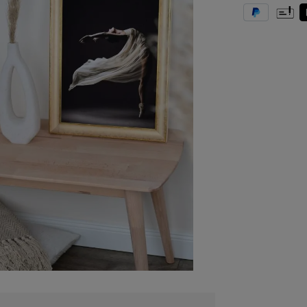
PayPal
Vorkas
T