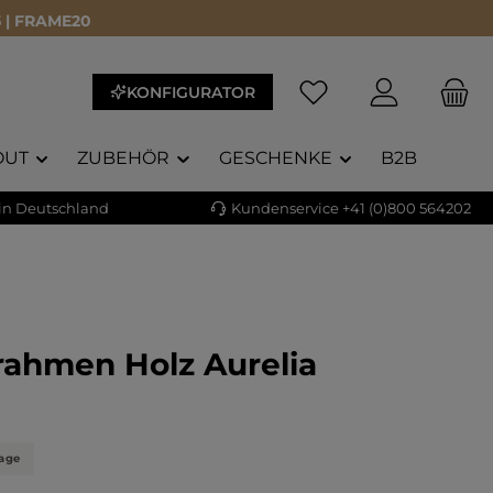
 | FRAME20
KONFIGURATOR
OUT
ZUBEHÖR
GESCHENKE
B2B
 in Deutschland
Kundenservice +41 (0)800 564202
rahmen Holz Aurelia
liche Bewertung von 5 von 5 Sternen
tage