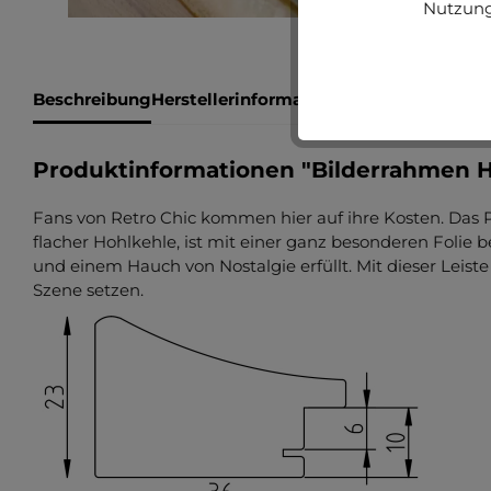
Nutzung
Beschreibung
Herstellerinformationen
Bewertungen
Produktinformationen "Bilderrahmen Ho
Fans von Retro Chic kommen hier auf ihre Kosten. Das P
flacher Hohlkehle, ist mit einer ganz besonderen Folie
und einem Hauch von Nostalgie erfüllt. Mit dieser Leist
Szene setzen.