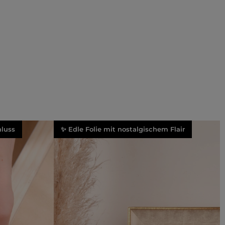
luss
✨ Edle Folie mit nostalgischem Flair