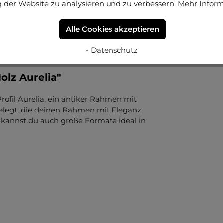
 der Website zu analysieren und zu verbessern.
Mehr Infor
Alle Cookies akzeptieren
- Datenschutz
lz Aurelia"
rofil Aurelia, ein antiker Rahmen mit
 belegt, die deinen Rahmen mit Eleganz
e kannst du auch große Formate ideal in