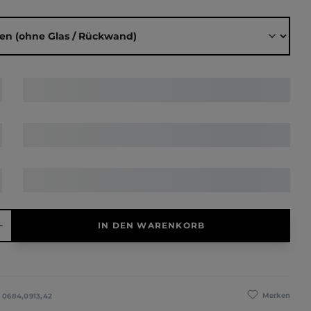
ählen
hl: Gib den gewünschten Wert ein oder benutze die Schaltfläche
IN DEN WARENKORB
Merken
:
0684,0913,42