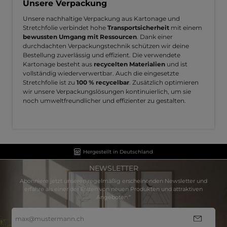
Unsere Verpackung
Unsere nachhaltige Verpackung aus Kartonage und
Stretchfolie verbindet hohe
Transportsicherheit
mit einem
bewussten Umgang mit Ressourcen
. Dank einer
durchdachten Verpackungstechnik schützen wir deine
Bestellung zuverlässig und effizient. Die verwendete
Kartonage besteht aus
recycelten Materialien
und ist
vollständig wiederverwertbar. Auch die eingesetzte
Stretchfolie ist zu
100 % recycelbar
. Zusätzlich optimieren
wir unsere Verpackungslösungen kontinuierlich, um sie
noch umweltfreundlicher und effizienter zu gestalten.
Hergestellt in Deutschland
NEWSLETTER
Abonniere jetzt unseren regelmäßig erscheinenden Newsletter und
erfahre als einer der Ersten von neuen Produkten und attraktiven
Angeboten.“
E-
Mail-