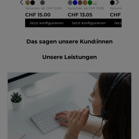
Elva
Nele
Mara
+
5
Varianten ab
CHF 12.60
Varianten ab
CHF 10.85
Varianten ab
CHF 1
CHF 15.00
CHF 13.05
CHF 14.00
Jetzt konfigurieren
Jetzt konfigurieren
Jetzt konfigu
Das sagen unsere Kund:innen
Unsere Leistungen