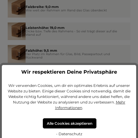
Falzbreite: 9,0 mm
Wie weit der Rahmen am Rand das Glas überdeckt
Leistenhöhe: 19,0 mm
Dicke bzw. Tiefe des Rahmens - So viel trägt dieser auf die
Wand auf
Falzhöhe: 9,5 mm
Der Platz im Rahmen für Glas, Bild, Passepartout und
Rückwand
Wir respektieren Deine Privatsphäre
Leistenbreite: 30,0 mm
Die Breite der vorderen bzw. sichtbaren Seite des
Rahmenprofils
Wir verwenden Cookies, um dir ein optimales Erlebnis auf unserer
Website zu bieten. Einige dieser Cookies sind notwendig, damit die
Website richtig funktioniert, während andere uns dabei helfen, die
Nutzung der Website zu analysieren und zu verbessern.
Mehr
Informationen
.
Alle Cookies akzeptieren
- Datenschutz