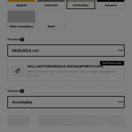
Antiksilber
Altgold
Anthrazit
Schwarz
Silber Hochglanz
Weiß
auswählen
Format
EMPFEHLUNG
MILLIMETERGENAUE MASSANFERTIGUNG
Dein Wunschmaß ist nicht dabei? Wir fertigen passgenau
für dich.
auswählen
Glasart