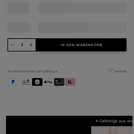
Produkt Anzahl: Gib den gewünschten Wert ein oder benutze die Schaltfläche
IN DEN WARENKORB
Merken
Produktnummer:
2312,5883,24
PayPal
Vorkasse
TWINT
Apple Pay
Kredit- und Debitkarte
Klarna (Rechnung / Ratenkauf / Sofort)
⭐ Gefertigt aus s