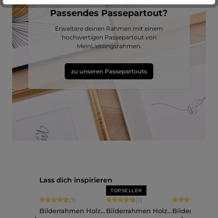
Passendes Passepartout?
Erweitere deinen Rahmen mit einem
hochwertigen Passepartout von
MeinLieblingsrahmen.
zu unseren Passepartouts
Produktgalerie überspringen
Lass dich inspirieren
TOPSELLER
Durchschnittliche Bewertung von 4.86 von 5 Sternen
Durchschnittliche Bewertung von 4.71
Durchschnittli
(7)
(7)
(2)
Bilderrahmen Holz
Bilderrahmen Holz
Bilderrahmen