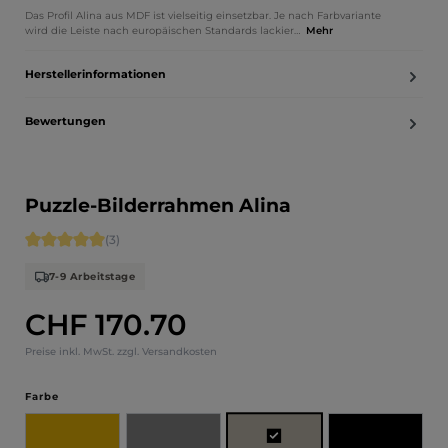
Das Profil Alina aus MDF ist vielseitig einsetzbar. Je nach Farbvariante
wird die Leiste nach europäischen Standards lackier…
Mehr
Herstellerinformationen
Bewertungen
Puzzle-Bilderrahmen Alina
Durchschnittliche Bewertung von 5 von 5 Sternen
(3)
7-9 Arbeitstage
CHF 170.70
Regulärer Preis:
Preise inkl. MwSt. zzgl. Versandkosten
auswählen
Farbe