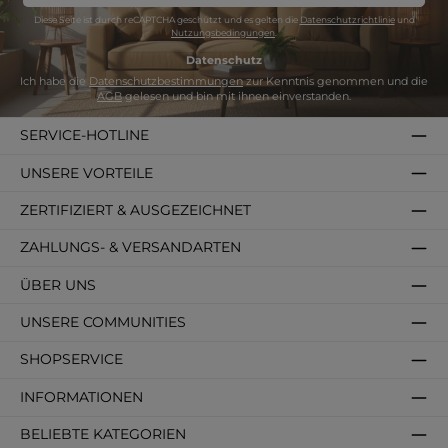
Adresse
*
Diese Seite ist durch reCAPTCHA geschützt und es gelten die
Datenschutzrichtlinie
und
Nutzungsbedingungen
.
Datenschutz
Ich habe die
Datenschutzbestimmungen
zur Kenntnis genommen und die
AGB
gelesen und bin mit ihnen einverstanden.
SERVICE-HOTLINE
UNSERE VORTEILE
ZERTIFIZIERT & AUSGEZEICHNET
ZAHLUNGS- & VERSANDARTEN
ÜBER UNS
UNSERE COMMUNITIES
SHOPSERVICE
INFORMATIONEN
BELIEBTE KATEGORIEN