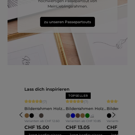
hochwertigen Passepartout von
MeinLieblingsrahmen.
zu unseren Passepartouts
Produktgalerie überspringen
Lass dich inspirieren
TOPSELLER
Durchschnittliche Bewertung von 4.86 von 5 Sternen
Durchschnittliche Bewertung von 4.71
Durchschnittli
(7)
(7)
(2)
Bilderrahmen Holz
Bilderrahmen Holz
Bilderrahmen
Elva
Nele
Mara
+
5
Varianten ab
CHF 12.60
Varianten ab
CHF 10.85
Varianten ab
CHF 1
CHF 15.00
CHF 13.05
CHF 14.00