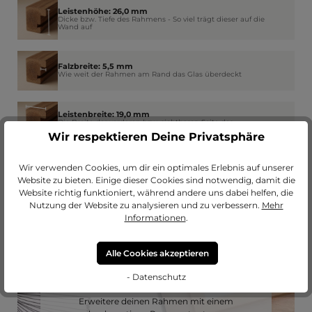
Leistenhöhe: 26,0 mm
Dicke bzw. Tiefe des Rahmens - So viel trägt dieser auf die
Wand auf
Falzbreite: 5,5 mm
Wie weit der Rahmen am Rand das Glas überdeckt
Leistenbreite: 19,0 mm
Die Breite der vorderen bzw. sichtbaren Seite des
Rahmenprofils
Wir respektieren Deine Privatsphäre
Wir verwenden Cookies, um dir ein optimales Erlebnis auf unserer
Website zu bieten. Einige dieser Cookies sind notwendig, damit die
Website richtig funktioniert, während andere uns dabei helfen, die
Nutzung der Website zu analysieren und zu verbessern.
Mehr
Informationen
.
Alle Cookies akzeptieren
- Datenschutz
Passendes Passepartout?
Erweitere deinen Rahmen mit einem