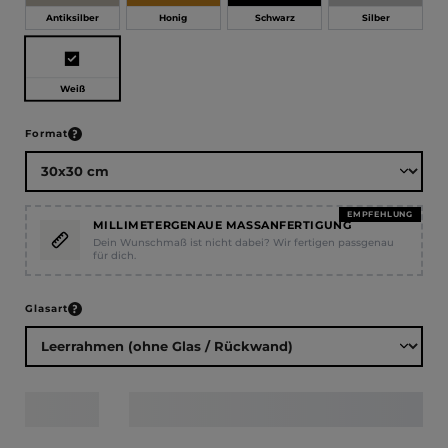
Antiksilber
Honig
Schwarz
Silber
Weiß
auswählen
Format
EMPFEHLUNG
MILLIMETERGENAUE MASSANFERTIGUNG
Dein Wunschmaß ist nicht dabei? Wir fertigen passgenau
für dich.
auswählen
Glasart