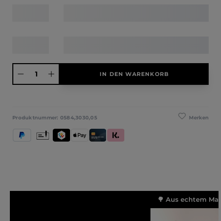
Produkt Anzahl: Gib den gewünschten Wert ein oder benutze die Schaltfläche
IN DEN WARENKORB
Merken
Produktnummer:
0584,3030,05
PayPal
Vorkasse
TWINT
Apple Pay
Kredit- und Debitkarte
Klarna (Rechnung / Ratenkauf / Sofort)
🌳 Aus echtem Mass