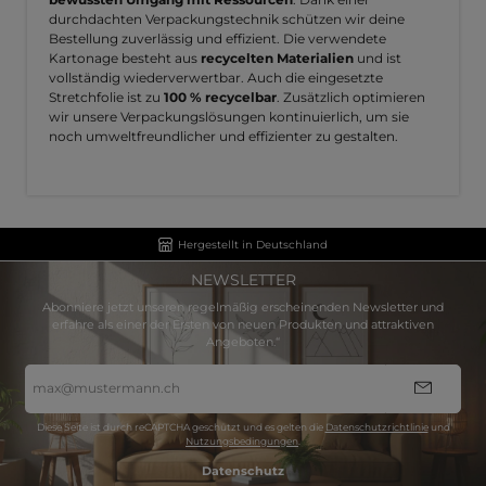
durchdachten Verpackungstechnik schützen wir deine
Bestellung zuverlässig und effizient. Die verwendete
Kartonage besteht aus
recycelten Materialien
und ist
vollständig wiederverwertbar. Auch die eingesetzte
Stretchfolie ist zu
100 % recycelbar
. Zusätzlich optimieren
wir unsere Verpackungslösungen kontinuierlich, um sie
noch umweltfreundlicher und effizienter zu gestalten.
Hergestellt in Deutschland
NEWSLETTER
Abonniere jetzt unseren regelmäßig erscheinenden Newsletter und
erfahre als einer der Ersten von neuen Produkten und attraktiven
Angeboten.“
E-
Mail-
Adresse
*
Diese Seite ist durch reCAPTCHA geschützt und es gelten die
Datenschutzrichtlinie
und
Nutzungsbedingungen
.
Datenschutz