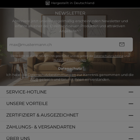
Hergestellt in Deutschland
NEWSLETTER
Abonniere jetzt unseren regelmäßig erscheinenden Newsletter und
erfahre als einer der Ersten von neuen Produkten und attraktiven
Angeboten.“
E-
Mail-
Adresse
*
Diese Seite ist durch reCAPTCHA geschützt und es gelten die
Datenschutzrichtlinie
und
Nutzungsbedingungen
.
Datenschutz
Ich habe die
Datenschutzbestimmungen
zur Kenntnis genommen und die
AGB
gelesen und bin mit ihnen einverstanden.
SERVICE-HOTLINE
UNSERE VORTEILE
ZERTIFIZIERT & AUSGEZEICHNET
ZAHLUNGS- & VERSANDARTEN
ÜBER UNS