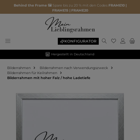
Behind the Frame 🖼️
Spare bis zu 20 % mit den Codes
FRAME10 |
FRAME15 | FRAME20
KONFIGURATOR
Hergestellt in Deutschland
Bilderrahmen
Bilderrahmen nach Verwendungszweck
Bilderrahmen für Keilrahmen
Bilderrahmen mit hoher Falz / hohe Ladetiefe
Bildergalerie überspringen