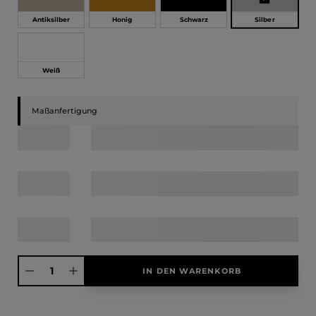
Silber
Antiksilber
Honig
Schwarz
Weiß
Maßanfertigung
Produkt Anzahl: Gib den gewünschten Wert ein oder benutze die Schaltfläche
IN DEN WARENKORB