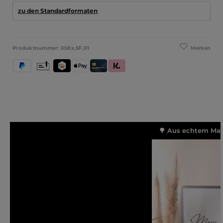
zu den Standardformaten
Merken
Produktnummer:
058x,SF,01
PayPal
Vorkasse
TWINT
Apple Pay
Kredit- und Debitkarte
Klarna (Rechnung / Ratenkauf / Sofort)
🌳 Aus echtem Mass