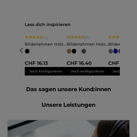
Produktgalerie überspringen
Lass dich inspirieren
Durchschnittliche Bewertung von 5 von 5 Sternen
Durchschnittliche Bewertung von 5 vo
Durchschnittli
(4)
(4)
(11)
Bilderrahmen Holz
Bilderrahmen Holz
Bilderrahmen
Charlotte
Elva
Nele
+
Maßanfertigung
Maßanfertigung
Maßanfertigu
CHF 16.13
CHF 16.40
CHF 13.79
Jetzt konfigurieren
Jetzt konfigurieren
Jetzt konfigu
Das sagen unsere Kund:innen
Unsere Leistungen