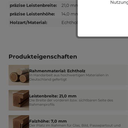
Nutzung
präzise Leistenbreite:
21,0 mm
präzise Leistenhöhe:
14,0 mm
Holzart/Material:
Echtholz
Produkteigenschaften
Rahmenmaterial: Echtholz
In Handarbeit aus hochwertigen Materialien in
Deutschland gefertigt
Leistenbreite: 21,0 mm
Die Breite der vorderen bzw. sichtbaren Seite des
Rahmenprofils
Falzhöhe: 7,0 mm
Der Platz im Rahmen für Glas, Bild, Passepartout und