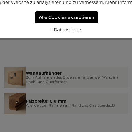
 der Website zu analysieren und zu verbessern.
Mehr Infor
Alle Cookies akzeptieren
- Datenschutz
Wandaufhänger
Zum Aufhängen des Bilderrahmens an der Wand im
Hoch- und Querformat
Falzbreite: 6,0 mm
Wie weit der Rahmen am Rand das Glas überdeckt