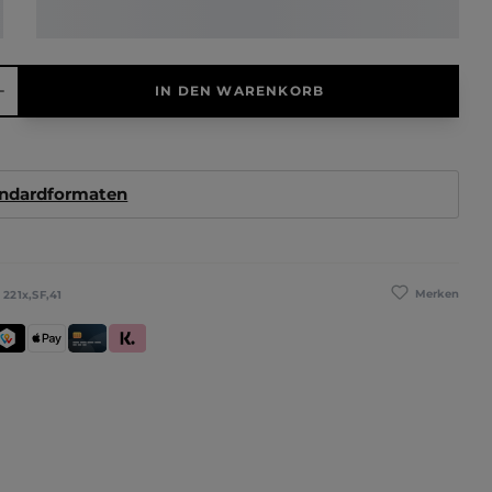
hl: Gib den gewünschten Wert ein oder benutze die Schaltfläche
IN DEN WARENKORB
andardformaten
Merken
:
221x,SF,41
se
WINT
Apple Pay
Kredit- und Debitkarte
Klarna (Rechnung / Ratenkauf / Sofort)