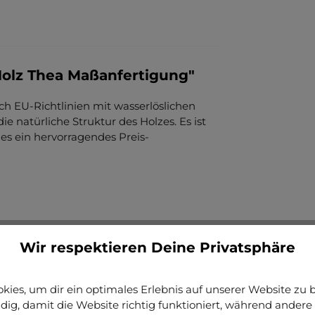
olz Thea Maßanfertigung"
ach EU-Richtlinien mit wasserlöslichen
e natürliche Struktur des Holzes. Es ist
 es ein hervorragendes Preis-
Wir respektieren Deine Privatsphäre
ies, um dir ein optimales Erlebnis auf unserer Website zu bi
ig, damit die Website richtig funktioniert, während andere 