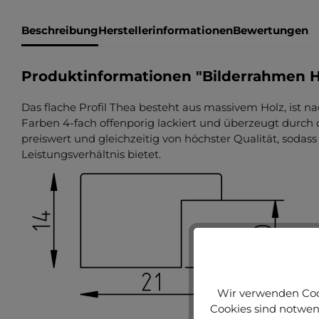
Beschreibung
Herstellerinformationen
Bewertungen
Produktinformationen "Bilderrahmen H
Das flache Profil Thea besteht aus massivem Holz, ist n
Farben 4-fach offenporig lackiert und überzeugt durch di
preiswert und gleichzeitig von höchster Qualität, sodass
Leistungsverhältnis bietet.
Wir verwenden Cook
Cookies sind notwend