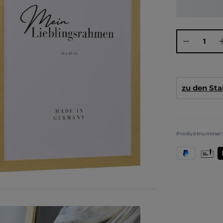
Produkt Anza
zu den St
Produktnummer
PayPal
Vorkas
T