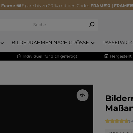
 Frame 🖼️
Spare bis zu 20 % mit den Codes
FRAME10 | FRAME15
BILDERRAHMEN NACH GRÖSSE
PASSEPART
Individuell für dich gefertigt
Hergestellt
Bilde
Maßan
Durchschnitt
(1