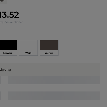
tage
13.52
eis:
 zzgl. Versandkosten
hlen
Schwarz
Weiß
Wenge
tigung