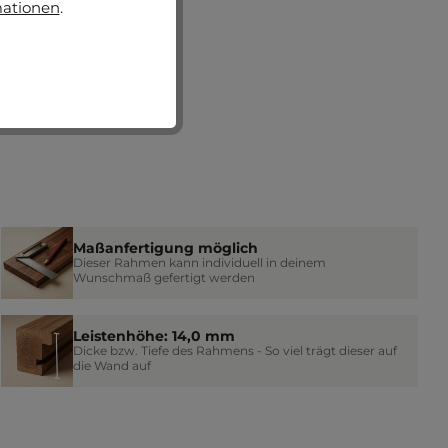
mationen
.
Maßanfertigung möglich
Dieser Rahmen kann individuell in deinem
Wunschmaß gefertigt werden
Leistenhöhe: 14,0 mm
Dicke bzw. Tiefe des Rahmens - So viel trägt dieser auf
die Wand auf