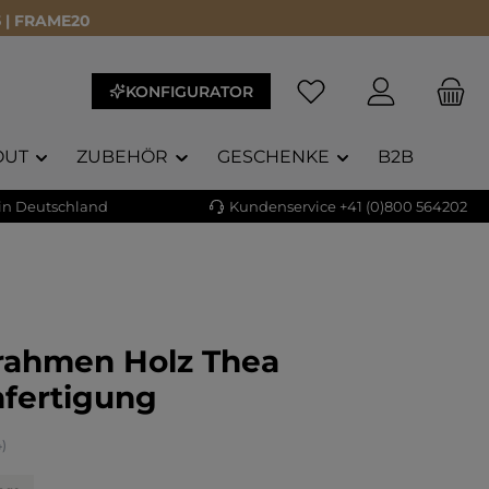
 | FRAME20
KONFIGURATOR
OUT
ZUBEHÖR
GESCHENKE
B2B
 in Deutschland
Kundenservice +41 (0)800 564202
rrahmen Holz Thea
fertigung
liche Bewertung von 4.86 von 5 Sternen
4)