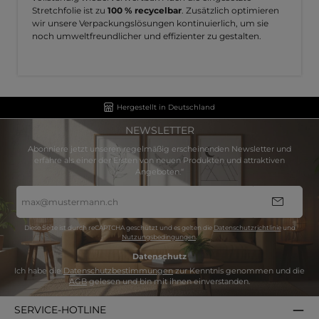
Stretchfolie ist zu
100 % recycelbar
. Zusätzlich optimieren
wir unsere Verpackungslösungen kontinuierlich, um sie
noch umweltfreundlicher und effizienter zu gestalten.
Hergestellt in Deutschland
NEWSLETTER
Abonniere jetzt unseren regelmäßig erscheinenden Newsletter und
erfahre als einer der Ersten von neuen Produkten und attraktiven
Angeboten.“
E-
Mail-
Adresse
*
Diese Seite ist durch reCAPTCHA geschützt und es gelten die
Datenschutzrichtlinie
und
Nutzungsbedingungen
.
Datenschutz
Ich habe die
Datenschutzbestimmungen
zur Kenntnis genommen und die
AGB
gelesen und bin mit ihnen einverstanden.
SERVICE-HOTLINE