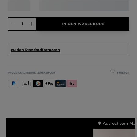
Produkt Anzahl: Gib den gewünschten Wert ein oder benutze die Schaltfläche
IN DEN WARENKORB
zu den Standardformaten
Merken
Produktnummer:
238x,SF,09
PayPal
Vorkasse
TWINT
Apple Pay
Kredit- und Debitkarte
Klarna (Rechnung / Ratenkauf / Sofort)
🌳 Aus echtem Mass