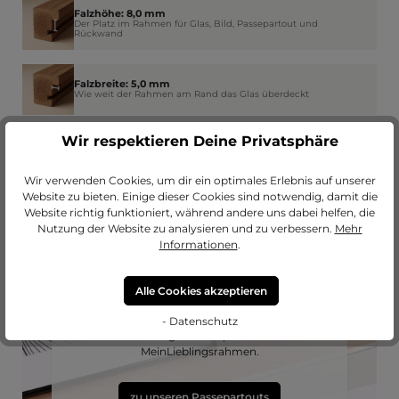
Falzhöhe: 8,0 mm
Der Platz im Rahmen für Glas, Bild, Passepartout und
Rückwand
Falzbreite: 5,0 mm
Wie weit der Rahmen am Rand das Glas überdeckt
Wir respektieren Deine Privatsphäre
Wir verwenden Cookies, um dir ein optimales Erlebnis auf unserer
Website zu bieten. Einige dieser Cookies sind notwendig, damit die
Website richtig funktioniert, während andere uns dabei helfen, die
Nutzung der Website zu analysieren und zu verbessern.
Mehr
Informationen
.
Passendes Passepartout?
Alle Cookies akzeptieren
Erweitere deinen Rahmen mit einem
- Datenschutz
hochwertigen Passepartout von
MeinLieblingsrahmen.
zu unseren Passepartouts