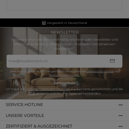
Hergestellt in Deutschland
NEWSLETTER
Abonniere jetzt unseren regelmäßig erscheinenden Newsletter und
erfahre als einer der Ersten von neuen Produkten und attraktiven
Angeboten.“
E-
Mail-
Adresse
*
Diese Seite ist durch reCAPTCHA geschützt und es gelten die
Datenschutzrichtlinie
und
Nutzungsbedingungen
.
Datenschutz
Ich habe die
Datenschutzbestimmungen
zur Kenntnis genommen und die
AGB
gelesen und bin mit ihnen einverstanden.
SERVICE-HOTLINE
UNSERE VORTEILE
ZERTIFIZIERT & AUSGEZEICHNET