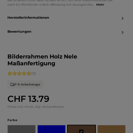
Bei unserem Profil Nele handelt es sich um eine Massivholzleiste, die
nach EU-Richtlinien 4-fach offenporig mit lösungsmitte…
Mehr
Herstellerinformationen
Bewertungen
Bilderrahmen Holz Nele
Maßanfertigung
Durchschnittliche Bewertung von 5 von 5 Sternen
(11)
7-9 Arbeitstage
CHF 13.79
Regulärer Preis:
Preise inkl. MwSt. zzgl. Versandkosten
auswählen
Farbe