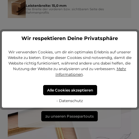
Leistenbreite: 15,0 mm
Die Breite der vorderen bzw. sichtbaren Seite des
Rahmenprofils
Wir respektieren Deine Privatsphäre
Wir verwenden Cookies, um dir ein optimales Erlebnis auf unserer
Website zu bieten. Einige dieser Cookies sind notwendig, damit die
Website richtig funktioniert, während andere uns dabei helfen, die
Nutzung der Website zu analysieren und zu verbessern.
Mehr
Informationen
.
Passendes Passepartout?
Erweitere deinen Rahmen mit einem
Alle Cookies akzeptieren
hochwertigen Passepartout von
MeinLieblingsrahmen.
- Datenschutz
zu unseren Passepartouts