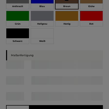
Braun
Anthrazit
Blau
Eiche
Grün
Hellgrau
Honig
Rot
Schwarz
Weiß
Maßanfertigung
Produkt Anzahl: Gib den gewünschten Wert ein oder benutze die Schaltfläche