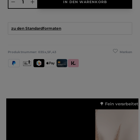
IN DEN WARENKORB
zu den Standardformaten
Merken
Produktnummer:
035x,SF,43
PayPal
Vorkasse
TWINT
Apple Pay
Kredit- und Debitkarte
Klarna (Rechnung / Ratenkauf / Sofort)
🌳 Fein verarbeitet