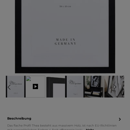
Beschreibung
Das flache Profil Thea besteht aus massivem Holz, ist nach EU-Richtlinien
mit wasserlöslichen Farben 4-fach offenporig lacki…
Mehr