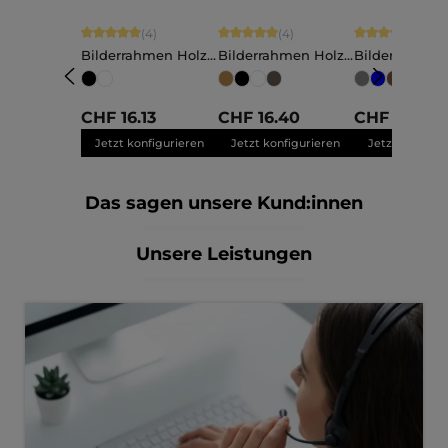
Durchschnittliche Bewertung von 5 von 5 Sternen
Durchschnittliche Bewertung von 5 vo
Durchschnittli
(4)
(4)
(11)
Bilderrahmen Holz
Bilderrahmen Holz
Bilderrahmen
Charlotte
Elva
Nele
+
Maßanfertigung
Maßanfertigung
Maßanfertigu
CHF 16.13
CHF 16.40
CHF 13.79
Jetzt konfigurieren
Jetzt konfigurieren
Jetzt konfigu
Das sagen unsere Kund:innen
Unsere Leistungen