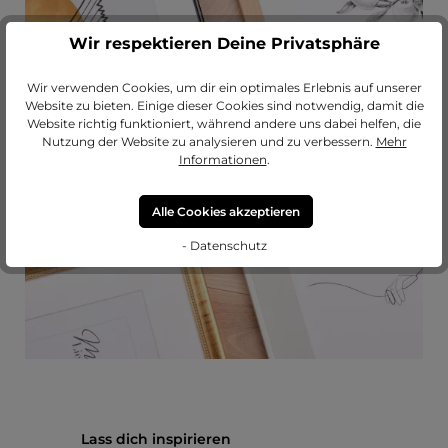
Wir respektieren Deine Privatsphäre
Wir verwenden Cookies, um dir ein optimales Erlebnis auf unserer
Passendes Passepartout?
Website zu bieten. Einige dieser Cookies sind notwendig, damit die
Website richtig funktioniert, während andere uns dabei helfen, die
Erweitere deinen Rahmen mit einem
Nutzung der Website zu analysieren und zu verbessern.
Mehr
hochwertigen Passepartout von
Informationen
.
MeinLieblingsrahmen.
Alle Cookies akzeptieren
zu unseren Passepartouts
- Datenschutz
Produktgalerie überspringen
Lass dich inspirieren