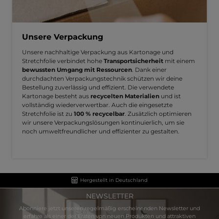
Unsere Verpackung
Unsere nachhaltige Verpackung aus Kartonage und
Stretchfolie verbindet hohe
Transportsicherheit
mit einem
bewussten Umgang mit Ressourcen
. Dank einer
durchdachten Verpackungstechnik schützen wir deine
Bestellung zuverlässig und effizient. Die verwendete
Kartonage besteht aus
recycelten Materialien
und ist
vollständig wiederverwertbar. Auch die eingesetzte
Stretchfolie ist zu
100 % recycelbar
. Zusätzlich optimieren
wir unsere Verpackungslösungen kontinuierlich, um sie
noch umweltfreundlicher und effizienter zu gestalten.
Hergestellt in Deutschland
NEWSLETTER
Abonniere jetzt unseren regelmäßig erscheinenden Newsletter und
erfahre als einer der Ersten von neuen Produkten und attraktiven