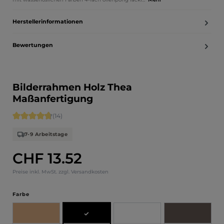
Herstellerinformationen
Bewertungen
Bilderrahmen Holz Thea
Maßanfertigung
Durchschnittliche Bewertung von 4.86 von 5 Sternen
(14)
7-9 Arbeitstage
CHF 13.52
Regulärer Preis:
Preise inkl. MwSt. zzgl. Versandkosten
auswählen
Farbe