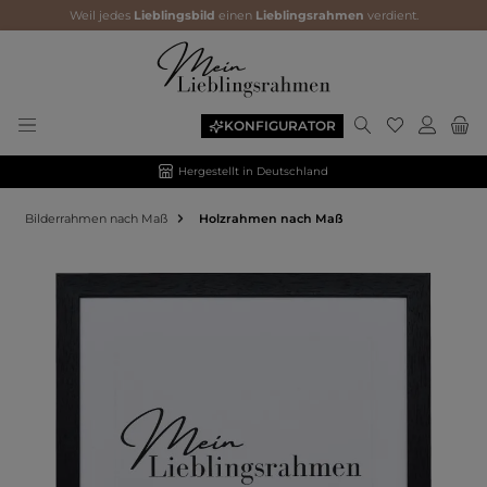
Weil jedes
Lieblingsbild
einen
Lieblingsrahmen
verdient.
KONFIGURATOR
Hergestellt in Deutschland
Bilderrahmen nach Maß
Holzrahmen nach Maß
Bildergalerie überspringen