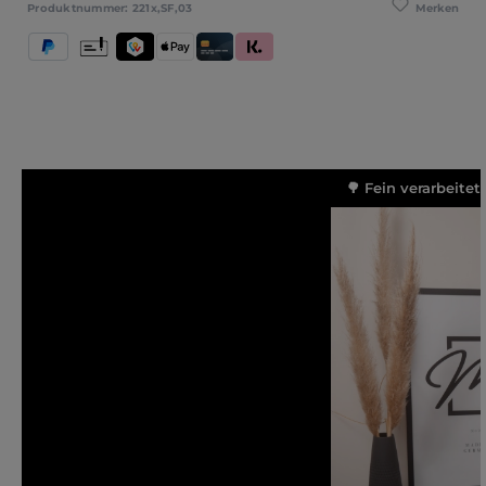
Merken
Produktnummer:
221x,SF,03
PayPal
Vorkasse
TWINT
Apple Pay
Kredit- und Debitkarte
Klarna (Rechnung / Ratenkauf / Sofort)
🌳 Fein verarbeitet