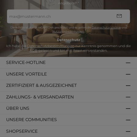
Angeboten.“
E-
Mail-
Adresse
*
Diese Seite ist durch reCAPTCHA geschützt und es gelten die
Datenschutzrichtlinie
und
Nutzungsbedingungen
.
Datenschutz
Ich habe die
Datenschutzbestimmungen
zur Kenntnis genommen und die
AGB
gelesen und bin mit ihnen einverstanden.
SERVICE-HOTLINE
UNSERE VORTEILE
ZERTIFIZIERT & AUSGEZEICHNET
ZAHLUNGS- & VERSANDARTEN
ÜBER UNS
UNSERE COMMUNITIES
SHOPSERVICE