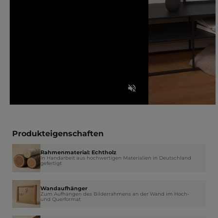
Produkteigenschaften
Rahmenmaterial: Echtholz
In Handarbeit aus hochwertigen Materialien in Deutschland
gefertigt
Wandaufhänger
Zum Aufhängen des Bilderrahmens an der Wand im Hoch-
und Querformat