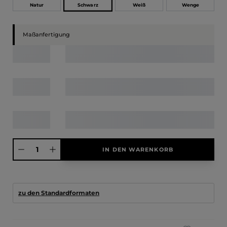
Schwarz
Natur
Weiß
Wenge
Maßanfertigung
Produkt Anzahl: Gib den gewünschten Wert ein oder benutze die Schaltfläche
IN DEN WARENKORB
zu den Standardformaten