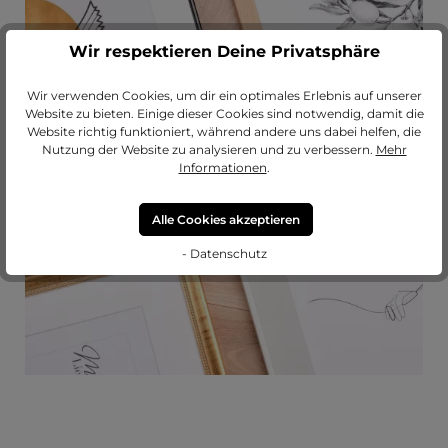
Wir respektieren Deine Privatsphäre
Wir verwenden Cookies, um dir ein optimales Erlebnis auf unserer
Passendes Passepartout?
Website zu bieten. Einige dieser Cookies sind notwendig, damit die
Website richtig funktioniert, während andere uns dabei helfen, die
Erweitere deinen Rahmen mit einem
Nutzung der Website zu analysieren und zu verbessern.
Mehr
hochwertigen Passepartout von
Informationen
.
MeinLieblingsrahmen.
Alle Cookies akzeptieren
zu unseren Passepartouts
- Datenschutz