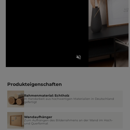
Produkteigenschaften
Rahmenmaterial: Echtholz
In Handarbeit aus hochwertigen Materialien in Deutschland
gefertigt
Wandaufhänger
Zum Aufhängen des Bilderrahmens an der Wand im Hoch-
und Querformat