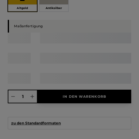
Altgold
Antiksilber
Maßanfertigung
Produkt Anzahl: Gib den gewünschten Wert ein oder benutze die Schaltfläche
IN DEN WARENKORB
zu den Standardformaten