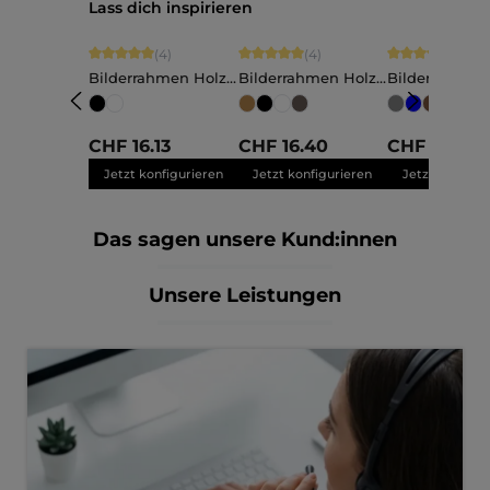
Produktgalerie überspringen
Lass dich inspirieren
Durchschnittliche Bewertung von 5 von 5 Sternen
Durchschnittliche Bewertung von 5 vo
Durchschnittli
(4)
(4)
(11)
Bilderrahmen Holz
Bilderrahmen Holz
Bilderrahmen
Charlotte
Elva
Nele
+
Maßanfertigung
Maßanfertigung
Maßanfertigu
CHF 16.13
CHF 16.40
CHF 13.79
Jetzt konfigurieren
Jetzt konfigurieren
Jetzt konfigu
Das sagen unsere Kund:innen
Unsere Leistungen