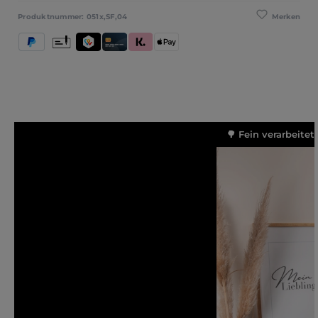
Merken
Produktnummer:
051x,SF,04
PayPal
Vorkasse
TWINT
Kredit- und Debitkarte
Klarna (Rechnung / Ratenkauf / Sofort)
Apple Pay
🌳 Fein verarbeitet