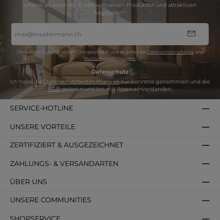
erfahre als einer der Ersten von neuen Produkten und attraktiven
Angeboten.“
E-
Mail-
Adresse
*
Diese Seite ist durch reCAPTCHA geschützt und es gelten die
Datenschutzrichtlinie
und
Nutzungsbedingungen
.
Datenschutz
Ich habe die
Datenschutzbestimmungen
zur Kenntnis genommen und die
AGB
gelesen und bin mit ihnen einverstanden.
SERVICE-HOTLINE
UNSERE VORTEILE
ZERTIFIZIERT & AUSGEZEICHNET
ZAHLUNGS- & VERSANDARTEN
ÜBER UNS
UNSERE COMMUNITIES
SHOPSERVICE