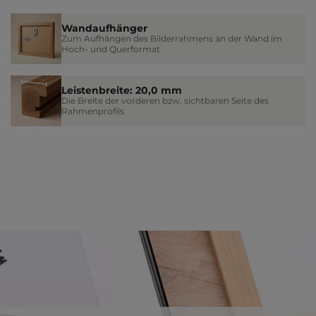
Wandaufhänger
Zum Aufhängen des Bilderrahmens an der Wand im
Hoch- und Querformat
Leistenbreite: 20,0 mm
Die Breite der vorderen bzw. sichtbaren Seite des
Rahmenprofils