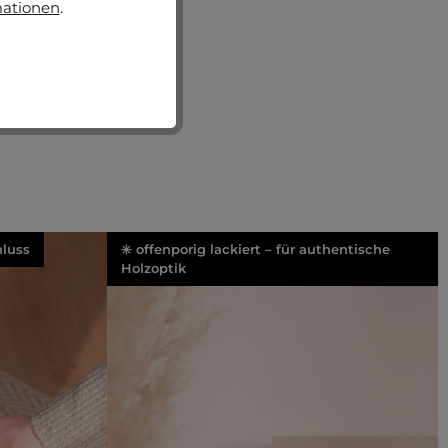
mationen
.
luss
✳️ offenporig lackiert – für authentische
Holzoptik