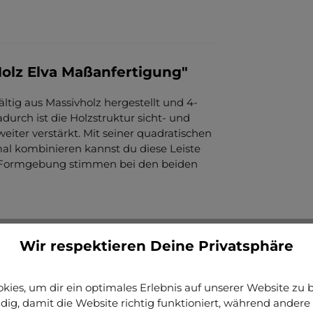
olz Elva Maßanfertigung"
ältig aus Massivholz hergestellt und 4-
durch ist die Holzstruktur sicht- und
weiter verstärkt. Mit seiner quadratischen
al kombinieren kannst du diese Leiste
nd Formgebung stimmen bei den beiden
Wir respektieren Deine Privatsphäre
ies, um dir ein optimales Erlebnis auf unserer Website zu bi
ig, damit die Website richtig funktioniert, während andere 