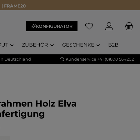
 | FRAME20
KONFIGURATOR
OUT
ZUBEHÖR
GESCHENKE
B2B
 in Deutschland
Kundenservice +41 (0)800 564202
rahmen Holz Elva
fertigung
liche Bewertung von 5 von 5 Sternen
)