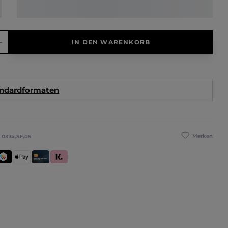
hl: Gib den gewünschten Wert ein oder benutze die Schaltfläche
IN DEN WARENKORB
andardformaten
Merken
:
033x,SF,05
se
WINT
Apple Pay
Kredit- und Debitkarte
Klarna (Rechnung / Ratenkauf / Sofort)