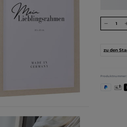
Produkt Anza
zu den St
Produktnummer
PayPal
Vorkas
T