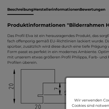
Beschreibung
Herstellerinformationen
Bewertungen
Produktinformationen "Bilderrahmen H
Das Profil Elva ist ein herausragendes Produkt, das sorgf
fach offenporig gemäß EU-Richtlinien lackiert wurde. Da
spürbar, zusätzlich wird diese durch eine tiefe Prägung 
Form passt es perfekt in ein modernes Ambiente. Optim
mit unserem etwas größeren Profil Philippa, Farb- u
Profilen überein.
Wir verwenden Cook
Cookies sind notwend