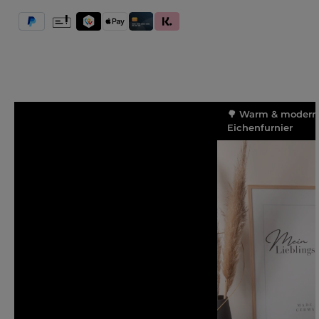
PayPal
Vorkasse
TWINT
Apple Pay
Kredit- und Debitkarte
Klarna (Rechnung / Ratenkauf / Sofort)
🌳 Warm & modern
Eichenfurnier