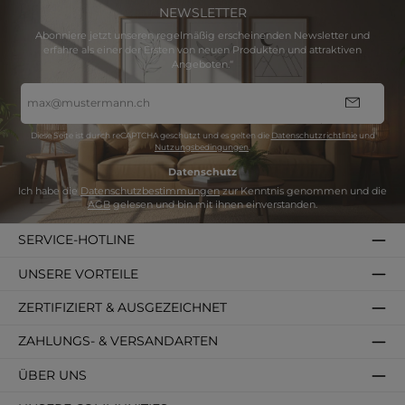
NEWSLETTER
Abonniere jetzt unseren regelmäßig erscheinenden Newsletter und
erfahre als einer der Ersten von neuen Produkten und attraktiven
Angeboten.“
E-
Mail-
Adresse
*
Diese Seite ist durch reCAPTCHA geschützt und es gelten die
Datenschutzrichtlinie
und
Nutzungsbedingungen
.
Datenschutz
Ich habe die
Datenschutzbestimmungen
zur Kenntnis genommen und die
AGB
gelesen und bin mit ihnen einverstanden.
SERVICE-HOTLINE
UNSERE VORTEILE
ZERTIFIZIERT & AUSGEZEICHNET
ZAHLUNGS- & VERSANDARTEN
ÜBER UNS