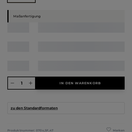
Maßanfertigung
Produkt Anzahl: Gib den gewünschten Wert ein oder benutze die Schaltfläche
IN DEN WARENKORB
zu den Standardformaten
Merken
Produktnummer:
070x,SF,47