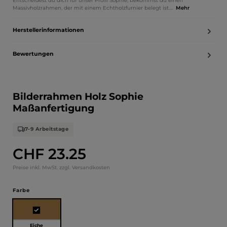
Entscheidest du dich für unser Profil Sophie, bekommst du einen
Massivholzrahmen, der mit einem Echtholzfurnier belegt ist.…
Mehr
Herstellerinformationen
Bewertungen
Bilderrahmen Holz Sophie
Maßanfertigung
7-9 Arbeitstage
CHF 23.25
Regulärer Preis:
Preise inkl. MwSt. zzgl. Versandkosten
auswählen
Farbe
Eiche