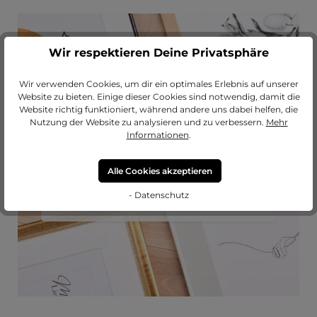
Wir respektieren Deine Privatsphäre
Wir verwenden Cookies, um dir ein optimales Erlebnis auf unserer
Website zu bieten. Einige dieser Cookies sind notwendig, damit die
Passendes Passepartout?
Website richtig funktioniert, während andere uns dabei helfen, die
Nutzung der Website zu analysieren und zu verbessern.
Mehr
Erweitere deinen Rahmen mit einem
Informationen
.
hochwertigen Passepartout von
MeinLieblingsrahmen.
Alle Cookies akzeptieren
- Datenschutz
zu unseren Passepartouts