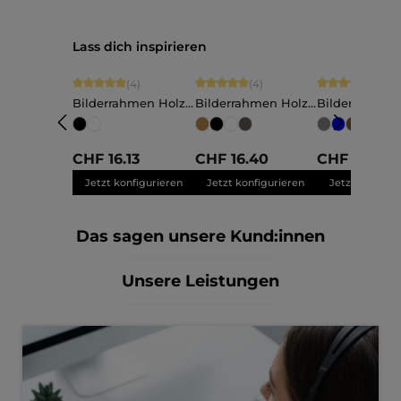
Produktgalerie überspringen
Lass dich inspirieren
Durchschnittliche Bewertung von 5 von 5 Sternen
Durchschnittliche Bewertung von 5 vo
Durchschnittli
(4)
(4)
(11)
Bilderrahmen Holz
Bilderrahmen Holz
Bilderrahmen
Charlotte
Elva
Nele
+
Maßanfertigung
Maßanfertigung
Maßanfertigu
CHF 16.13
CHF 16.40
CHF 13.79
Jetzt konfigurieren
Jetzt konfigurieren
Jetzt konfigu
Das sagen unsere Kund:innen
Unsere Leistungen